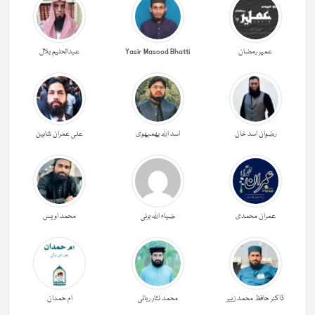
عمیر رمضان
Yasir Masood Bhatti
عبدالحليم بلال
رضوان اسد خان
اسد اللہ بھمبھوی
علی عمران شاہین
عمران محمدی
ضیاء اللہ برنی
محمد اویس
ڈاکٹر حافظ محمد زبیر
محمد نثار ربانی
ام حمدان