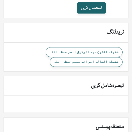
استعمال کریں
ٹرینڈنگ
فضیلۃ الشیخ عبد الوکیل ناصر حفظہ اللہ
فضیلۃ العالم ابو انس طیبی حفظہ اللہ
تبصرہ شامل کریں
متعلقہ پوسٹس