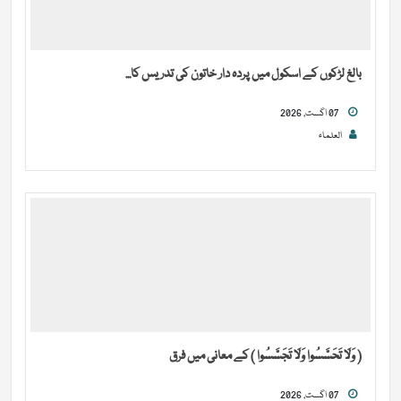
بالغ لڑکوں کے اسکول میں پردہ دار خاتون کی تدریس کا...
07 اگست, 2026
العلماء
( وَلَا تَحَسَّسُوا وَلَا تَجَسَّسُوا ) کے معانی میں فرق
07 اگست, 2026