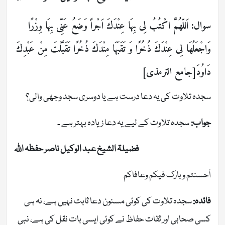
سوال:
اَللّهُمَّ اكْتُبُ لِى بِهَا عِنْدَكَ اَجْراً وَضَعُ عَنِّى بِهَا وِزْرًا
وَاجْعَلُهَا لِى عِنْدَكَ ذُخُرًا وَ تَقَبَهَا مِنْدَكَ ذُخُرًا تَقَبَّلْتَ مِنْ عَبْدِكَ
دَاوُدَ[جامع الترمذی]
سجدہ تلاوت کی یہ دعا درست ہے یا دوسری سجد وجھی والی؟
جواب:
سجدہ تلاوت کے لیے یہ دعا زیادہ بہتر ہے ۔
فضیلۃ الشیخ عبد الوکیل ناصر حفظہ اللہ
أحسنتم وبارك فيكم وعافاكم
فائدہ:
سجدہ تلاوت کی کوئی مسنون دعا ثابت نہیں ہے، نہ ہی
کسی صحابی اور ثقات حفاظ نے کوئی ایسی بات نقل کی ہے، نبی