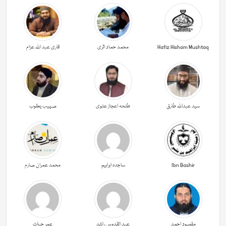
Hafiz Hisham Mushtaq
محمد حماد اثری
قاری عبد اللہ عزام
سید عبداللہ طارق
طلحہ اعجاز علوی
صہیب یعقوب
Ibn Bashir
ساجدہ ابراہیم
محمد عمران صارم
مقصود احمد
عبد القدوس راشد
عمر حیات