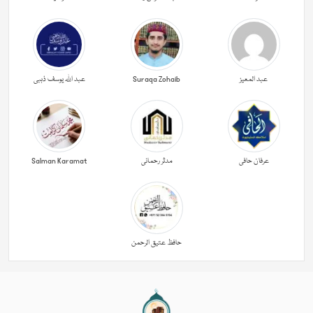
عبد المعیز
Suraqa Zohaib
عبد اللہ یوسف ذہبی
عرفان حافی
مدثر رحمانی
Salman Karamat
حافظ عتیق الرحمن