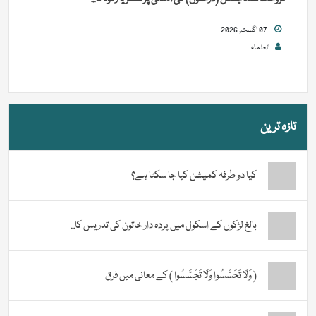
07 اگست, 2026
العلماء
تازہ ترین
کیا دو طرفہ کمیشن کیا جا سکتا ہے؟
بالغ لڑکوں کے اسکول میں پردہ دار خاتون کی تدریس کا...
( وَلَا تَحَسَّسُوا وَلَا تَجَسَّسُوا ) کے معانی میں فرق