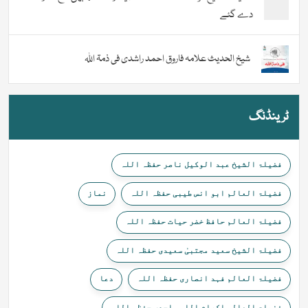
دے گئے
شیخ الحدیث علامہ فاروق احمد راشدی فی ذمۃ اللہ
ٹرینڈنگ
فضیلۃ الشیخ عبد الوکیل ناصر حفظہ اللہ
فضیلۃ العالم ابو انس طیبی حفظہ اللہ
نماز
فضیلۃ العالم حافظ خضر حیات حفظہ اللہ
فضیلۃ الشیخ سعید مجتبیٰ سعیدی حفظہ اللہ
فضیلۃ العالم فہد انصاری حفظہ اللہ
دعا
فضیلۃ العالم اکرام اللہ واحدی حفظہ اللہ