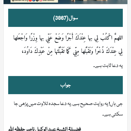
سوال (3867)
اللهمَّ اكْتُبْ لِي بها عِنْدَكَ أَجْرًا وَضَعْ عَنِّي بها وِزْرًا وَاجْعَلها
لِي عِنْدَكَ ذُخْرًا وَتَقَبَّلها مِنِّي كَمَا تَقَبَّلْتها مِنْ عَبْدِكَ دَاوُدَ،
یہ دعا ثابت ہے۔
جواب
جی ہاں! یہ روایت صحیح ہے، یہ دعا سجدہ تلاوت میں پڑھی جا
سکتی ہے۔
فضیلۃ الشیخ عبد الوکیل ناصر حفظہ اللہ