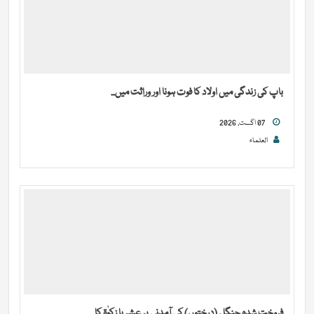
باپ کی زندگی میں اولاد کا فوت ہونا اور وراثت میں...
07 اگست, 2026
العلماء
فروخت شدہ جنگل (درختوں) کی آمدنی پر عشر یا زکوٰۃ کا...