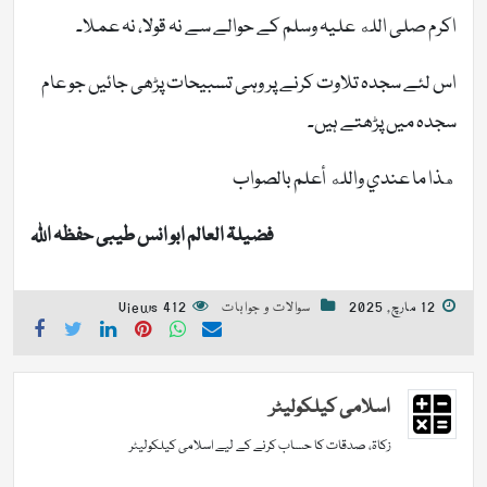
اکرم صلی الله علیہ وسلم کے حوالے سے نہ قولا، نہ عملا۔
اس لئے سجدہ تلاوت کرنے پر وہی تسبیحات پڑھی جائیں جو عام
سجدہ میں پڑھتے ہیں۔
هذا ما عندي والله أعلم بالصواب
فضیلۃ العالم ابو انس طیبی حفظہ اللہ
12 مارچ, 2025
سوالات و جوابات
412 Views
اسلامی کیلکولیٹر
زکاۃ، صدقات کا حساب کرنے کے لیے اسلامی کیلکولیٹر