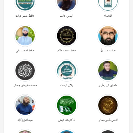
العلماء
الیاس حامد
حافظ خضر حیات
حیات عبد اللہ
حافظ محمد طاھر
حافظ امجد ربانی
کامران الہی ظہیر
بلال کرامت
محمد سلیمان جمالی
افضل ظہیر جمالی
ڈاکٹر شاہ فیض
عبد العزیز آزاد