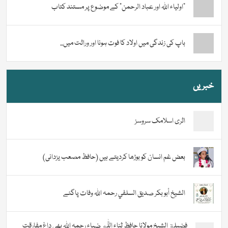
“اولیاء اللہ اور عباد الرحمن” کے موضوع پر مستند کتاب
باپ کی زندگی میں اولاد کا فوت ہونا اور وراثت میں...
خبریں
اثری اسلامک سروسز
بعض غم انسان کو بوڑھا کردیتے ہیں (حافظ مصعب یزدانی)
الشيخ أبو بكر صديق السلفي رحمہ اللہ وفات پاگئے
فضیلة الشيخ مولانا حافظ ثناء اللّٰه ضیاء رحمہ اللہ بھی داغ مفارقت