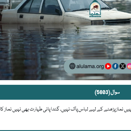
سوال (5603)
ں نماز پڑھنے کے لیے لباس پاک نہیں، گندا پانی طہارت بھی نہیں نماز کا