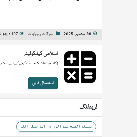
09 ستمبر, 2025
سوالات و جوابات
197 Views
اسلامی کیلکولیٹر
زکاۃ، صدقات کا حساب کرنے کے لیے اسلامی
استعمال کریں
ٹرینڈنگ
فضیلۃ الشیخ عبد الرزاق زاہد حفظہ اللہ