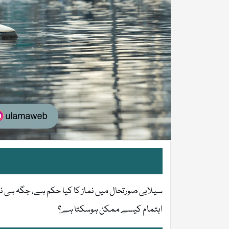
سیلابی صورتحال میں نماز کا کیا حکم ہے، جگہ ہی نہی
اہتمام کیسے ممکن ہوسکتا ہے؟