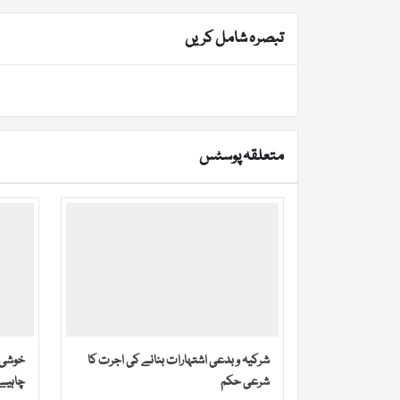
تبصرہ شامل کریں
متعلقہ پوسٹس
شرکیہ و بدعی اشتہارات بنانے کی اجرت کا
خوشی م
شرعی حکم
چاہیے