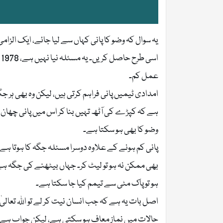
یہ سوال کہ وضو کا پانی کہاں سے لیا جائے، ایک الزا
ا
عمل کم۔
ہے کہ کپڑے کی آٹھ تہیں بنا کر اس میں پانی چھان لی
وضو کا بھی ہو سکتا ہے۔
پانی کم ہونے کے علاوہ دوسرا مسئلہ جگہ کا ہوتا ہے۔ ح
بھی ممکن نہ ہو تو لیٹ کر۔ جہاں بیٹھنے کی جگہ ہے، 
ہو تو پاک مٹی سے تیمم کیا جا سکتا ہے۔
اصل بات یہ ہے کہ جب انسان نیت کر لے تو اللہ تعالی
حالات میں نماز معاف ہو سکتی ہے، لیکن جواب ہے: نہی