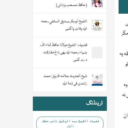
(حافظ مصعب یزدانی)
الشيخ أبو بكر صديق السلفي رحمہ
ی
اللہ وفات پاگئے
، مگر
فضیلة الشيخ مولانا حافظ ثناء اللّٰه
ضیاء رحمہ اللہ بھی داغ مفارقت
ں تک۔ عام طریقہ یہ
دے گئے
و
شیخ الحدیث علامہ فاروق احمد
راشدی فی ذمۃ اللہ
وہ
 نہ
ٹرینڈنگ
ان
فضیلۃ الشیخ عبد الوکیل ناصر حفظہ
اللہ