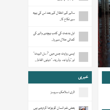
سالے کے انتقال کے بعد اس کی بیوہ
سے نکاح کا...
اہل بدعت کی کتب بیچنے والے کی
کمائی حلال ہے یا...
ایسی روایت جس میں “أهل البيت”
اور “وأزواجه وذريته” دونوں الفاظ...
خبریں
اثری اسلامک سروسز
بعض غم انسان کو بوڑھا کردیتے ہیں