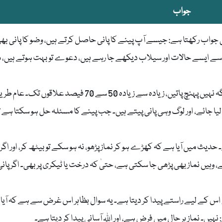
جواب
می جواب رکھتا ہے: جیسے آپ پینے کا پانی حاصل کرتے ہیں، وضو کا پانی بھ
سی طرح حاصل کریں۔ یہ مسئلہ نیا نہیں ہے، 1978 سے ایسے حالات اور سیلاب دیکھے جا رہے ہیں، دعوے تو بہت ہوتے ہیں
امدادی ٹیمیں پانی فراہم کرتی ہیں، لیکن وہ بھی ہر جگہ نہیں پہنچ پاتیں، زیادہ سے زیادہ 50 سے 70 فیصد علاقو
ا جائے، اور لوگ وہی پانی پیتے ہیں۔ جب پینے کا مسئلہ حل ہو سکتا ہے ت
دیث میں آیا ہے کہ کھڑے ہو کر نماز پڑھو، نہ ہو سکے تو بیٹھ کر، اور اگر 
وہیں نماز بھی پڑھی جا سکتی ہے، حتیٰ کہ درخت یا ٹیکری پر بھی۔ اگر پانی
ٰ اس کے لیے راستے پیدا کر دیتا ہے۔ یہ سوال بظاہر اس غرض سے ہے کہ آیا 
ں۔ نماز ہر حال میں فرض ہے، اور اللہ آسانی پیدا کر دیتا ہے۔