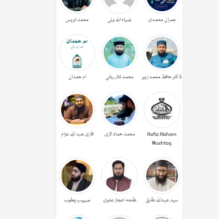
عمران محمدی
ضیاء اللہ برنی
محمد اویس
ڈاکٹر حافظ محمد زبیر
محمد نثار ربانی
ام حمدان
Hafiz Hisham
محمد حماد اثری
قاری عبد اللہ عزام
Mushtaq
سید عبداللہ طارق
طلحہ اعجاز علوی
صہیب یعقوب