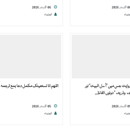
06 اگست, 2026
علماء
العلماء
روایت جس میں “أهل البيت” اور
اللھم انا نستعینک مکمل دعا بمع ترجمہ
جه وذريته” دونوں الفاظ...
05 اگست, 2026
علماء
العلماء