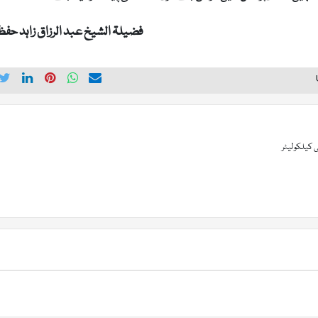
فضیلۃ الشیخ عبد الرزاق زاہد حفظہ
 کیلکولیٹر