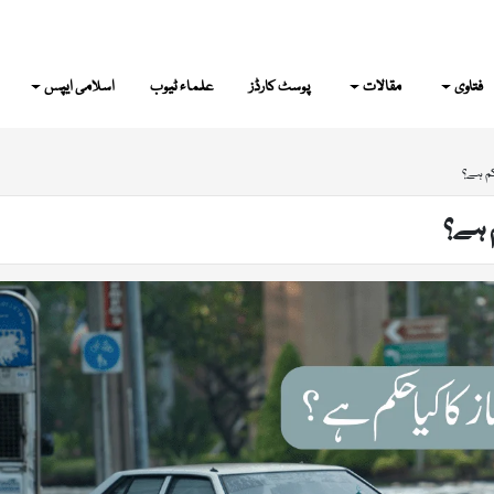
فتاوی
مقالات
پوسٹ کارڈز
علماء ٹیوب
اسلامی ایپس
کم ہے؟
م ہے؟