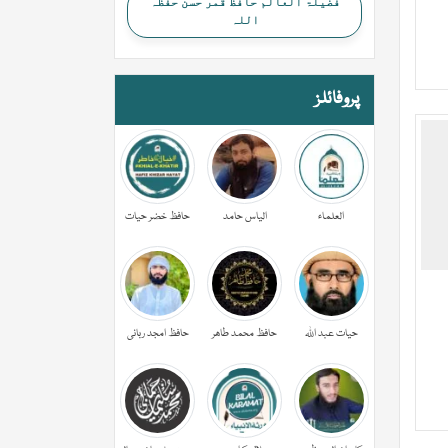
فضیلۃ العالم حافظ قمر حسن حفظہ
اللہ
پروفائلز
العلماء
الیاس حامد
حافظ خضر حیات
حیات عبد اللہ
حافظ محمد طاھر
حافظ امجد ربانی