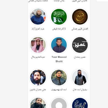
کامران الہی ظہیر
بلال کرامت
محمد سلیمان جمالی
افضل ظہیر جمالی
ڈاکٹر شاہ فیض
عبد العزیز آزاد
عمیر رمضان
Yasir Masood
عبدالحليم بلال
Bhatti
رضوان اسد خان
اسد اللہ بھمبھوی
علی عمران شاہین