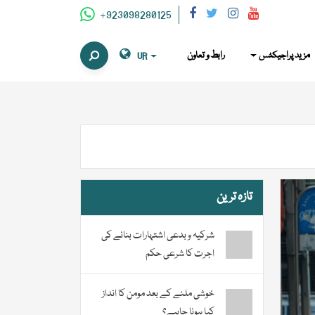
+923098280125
مزید پراجیکٹس
رابط و تعاون
UR
تازہ ترین
شرکیہ و بدعی اشتہارات بنانے کی
اجرت کا شرعی حکم
خوشی ملنے کے بعد مومن کا انداز
کیا ہونا چاہیے؟