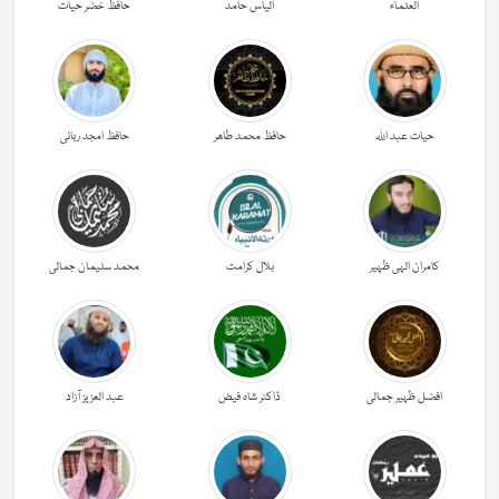
العلماء
الیاس حامد
حافظ خضر حیات
حیات عبد اللہ
حافظ محمد طاھر
حافظ امجد ربانی
کامران الہی ظہیر
بلال کرامت
محمد سلیمان جمالی
افضل ظہیر جمالی
ڈاکٹر شاہ فیض
عبد العزیز آزاد