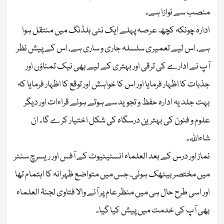
منصب سے نوازا ہے۔
ادارہ چونکہ کچھ عرصہ پہلے ایک نئی بلڈنگ میں منتقل ہوا
ہے، اس لیے تعمیری سلسلہ جاری و ساری ہے، اس کے پیش نظر
آپ نے ادارے کی ترقی اور بہتری کے لیے بھی نیک تمناؤں اور
جذبات کا اظہار فرمایا اور اس کا خواہش اور توقع کا اظہار فرمایا کہ
بہت جلد یہ ادارہ حفظ و تجوید سے ہوتے ہوئے قراءات اور دیگر
علوم و فنون کی بہترین درسگاہ کی شکل اختیار کرے گا۔ ان
شاءاللہ۔
نماز اور درس کے بعد العلماء انسٹیٹیوٹ کے آفس اور ریسرچ سنٹر
میں مختصر بیٹھک ہوئی، جس میں متواضع ظہرانہ کا اہتمام تھا
اور اسی طرح حال ہی میں منظر عام پر آنے والا فتاوی لجنۃ العلماء
بھی آپ کی خدمت میں پیش کیا گیا۔