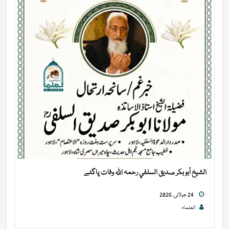
الشيخ أبو بكر صديق السلفي رحمہ اللہ وفات پاگئے
24 جولائی, 2026
العلماء