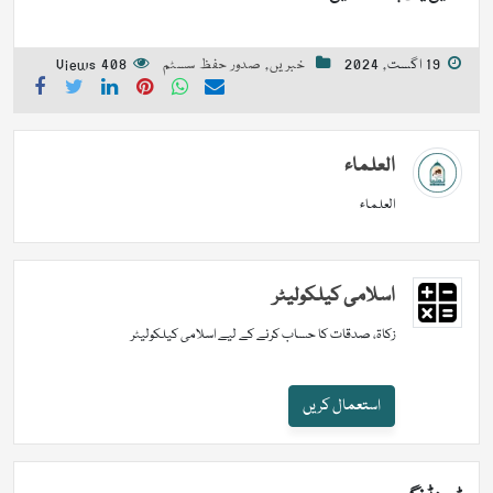
19 اگست, 2024
خبریں
,
صدور حفظ سسٹم
408 Views
العلماء
العلماء
اسلامی کیلکولیٹر
زکاۃ، صدقات کا حساب کرنے کے لیے اسلامی کیلکولیٹر
استعمال کریں