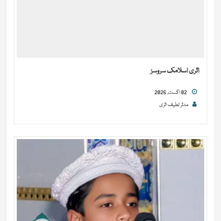
اثری اسلامک سروسز
02 اگست, 2026
مدثر لطیف اثری