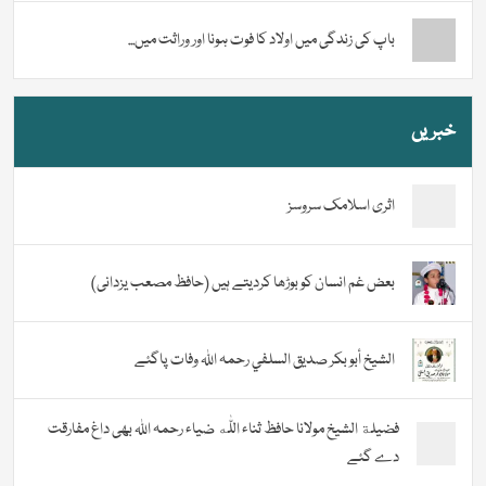
باپ کی زندگی میں اولاد کا فوت ہونا اور وراثت میں...
خبریں
اثری اسلامک سروسز
بعض غم انسان کو بوڑھا کردیتے ہیں (حافظ مصعب یزدانی)
الشيخ أبو بكر صديق السلفي رحمہ اللہ وفات پاگئے
فضیلة الشيخ مولانا حافظ ثناء اللّٰه ضیاء رحمہ اللہ بھی داغ مفارقت
دے گئے