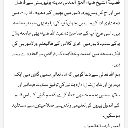
فضیلۃ الشیخ ضیاء الحق المدنی مدینہ یونیورسٹی سے فاضل
ہیں اور آج کل وسن پورہ، لاہور میں بچیوں کے معروف ادارے میں
ذمہ داری ادا کر رہے ہیں، جہاں آپ کی اہلیہ بھی سینئر معلمہ
ہیں۔ اسی طرح آپ کے صاحبزادہ عبد اللہ ضیاء بھی جامعہ بلال
یوکے سنٹر۔ لاہور میں آخری کلاس کے طالبعلم اور لاہور ہی کی
ایک مسجد میں امامت و خطابت کے فرائض سر انجام دے رہے
ہیں۔
ہم اللہ تعالی سے دعا گو ہیں کہ اللہ تعالی ہمیں گاؤں میں ایک
بہترین اور شایان شان ادارہ بنانے کی توفیق عنایت فرمائے اور
ساتھ ہمیں یہ ہمت بھی عطا کرے کہ ہم گاؤں کے اس قسم
کے انمول ہیروں کی تعلیمی و تدریسی صلاحیتوں سے مستفید
ہو سکیں۔
آمین یا رب العالمین۔