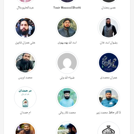
عمیر رمضان
Yasir Masood Bhatti
عبدالحليم بلال
رضوان اسد خان
اسد اللہ بھمبھوی
علی عمران شاہین
عمران محمدی
ضیاء اللہ برنی
محمد اویس
ڈاکٹر حافظ محمد زبیر
محمد نثار ربانی
ام حمدان