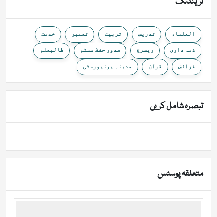
ٹرینڈنگ
العلماء
تدریس
تربیت
تعمیر
خدمت
ذمہ داری
ریسرچ
صدور حفظ سسٹم
طالبعلم
فرائض
قرآن
مدینہ یونیورسٹی
تبصرہ شامل کریں
متعلقہ پوسٹس