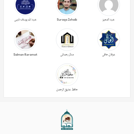
عبد المعیز
Suraqa Zohaib
عبد اللہ یوسف ذہبی
عرفان حافی
مدثر رحمانی
Salman Karamat
حافظ عتیق الرحمن