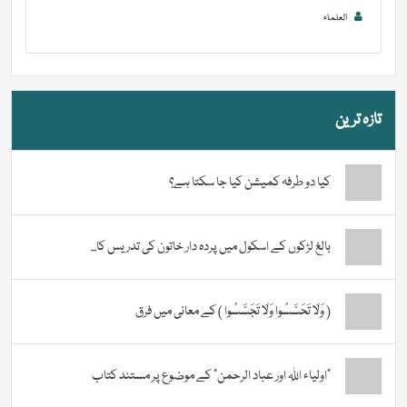
العلماء
تازہ ترین
کیا دو طرفہ کمیشن کیا جا سکتا ہے؟
بالغ لڑکوں کے اسکول میں پردہ دار خاتون کی تدریس کا...
( وَلَا تَحَسَّسُوا وَلَا تَجَسَّسُوا ) کے معانی میں فرق
“اولیاء اللہ اور عباد الرحمن” کے موضوع پر مستند کتاب