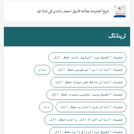
شیخ الحدیث علامہ فاروق احمد راشدی فی ذمۃ اللہ
ٹرینڈنگ
فضیلۃ الشیخ عبد الوکیل ناصر حفظہ اللہ
فضیلۃ العالم ابو انس طیبی حفظہ اللہ
نماز
فضیلۃ العالم حافظ خضر حیات حفظہ اللہ
فضیلۃ الشیخ سعید مجتبیٰ سعیدی حفظہ اللہ
فضیلۃ العالم فہد انصاری حفظہ اللہ
دعا
فضیلۃ العالم اکرام اللہ واحدی حفظہ اللہ
فضیلۃ الشیخ عبدالرزاق زاہد حفظہ اللہ