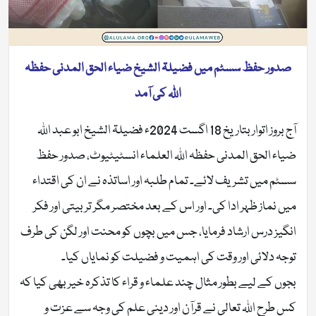
صدور حفظ سسٹم میں فضیلۃ الشیخ ضیاء الحق المدنی حفظہ
اللہ کی آمد
آج بروز اتوار بتاریخ 18 اگست 2024ء فضیلۃ الشیخ ابو عبد اللہ
ضیاء الحق المدنی حفظہ اللہ العلماء انسٹیٹیوٹ، صدور حفظ
سسٹم میں تشریف لائے۔ تمام طلبہ اور اساتذہ نے ان کی اقتداء
میں نماز ظہر ادا کی۔ اور اس کے بعد مختصر مگر تربیتی اور فکر
انگیز درس ارشاد فرمایا، جس میں بچوں کو محنت اور لگن کی طرف
توجہ دلائی اور وقت کی اہمیت و فضیلت کو نمایاں کیا۔
بجوں کے لیے بطور مثال چند علماء و قراء کا تذکرہ خیر بھی کیا کہ
کس طرح اللہ تعالی نے قرآن اور دینی علم کی وجہ سے عزت و