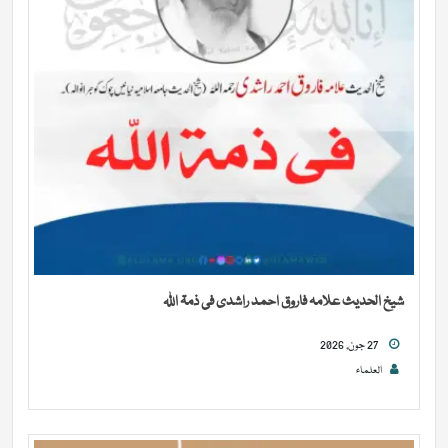
شیخ الحدیث علامہ فاروق احمد راشدی فی ذمۃ اللہ
27 جون, 2026
العلماء