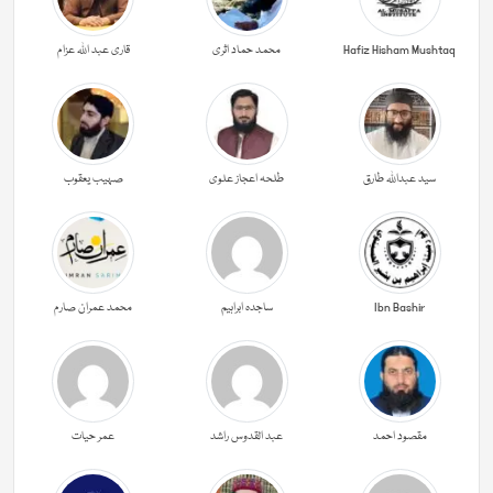
Hafiz Hisham Mushtaq
محمد حماد اثری
قاری عبد اللہ عزام
سید عبداللہ طارق
طلحہ اعجاز علوی
صہیب یعقوب
Ibn Bashir
ساجدہ ابراہیم
محمد عمران صارم
مقصود احمد
عبد القدوس راشد
عمر حیات