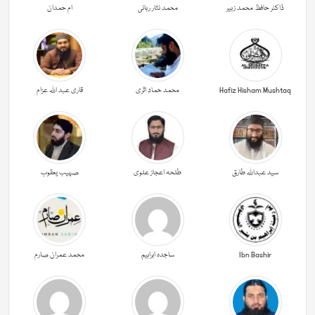
ڈاکٹر حافظ محمد زبیر
محمد نثار ربانی
ام حمدان
Hafiz Hisham Mushtaq
محمد حماد اثری
قاری عبد اللہ عزام
سید عبداللہ طارق
طلحہ اعجاز علوی
صہیب یعقوب
Ibn Bashir
ساجدہ ابراہیم
محمد عمران صارم