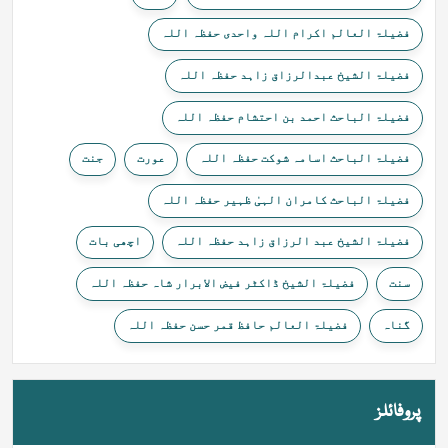
فضیلۃ العالم اکرام اللہ واحدی حفظہ اللہ
فضیلۃ الشیخ عبدالرزاق زاہد حفظہ اللہ
فضیلۃ الباحث احمد بن احتشام حفظہ اللہ
فضیلۃ الباحث اسامہ شوکت حفظہ اللہ
عورت
جنت
فضیلۃ الباحث کامران الہیٰ ظہیر حفظہ اللہ
فضیلۃ الشیخ عبد الرزاق زاہد حفظہ اللہ
اچھی بات
سنت
فضیلۃ الشیخ ڈاکٹر فیض الابرار شاہ حفظہ اللہ
گناہ
فضیلۃ العالم حافظ قمر حسن حفظہ اللہ
پروفائلز