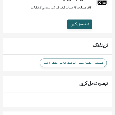
زکاۃ، صدقات کا حساب کرنے کے لیے اسلامی کیلکولیٹر
استعمال کریں
ٹرینڈنگ
فضیلۃ الشیخ عبد الوکیل ناصر حفظہ اللہ
تبصرہ شامل کریں