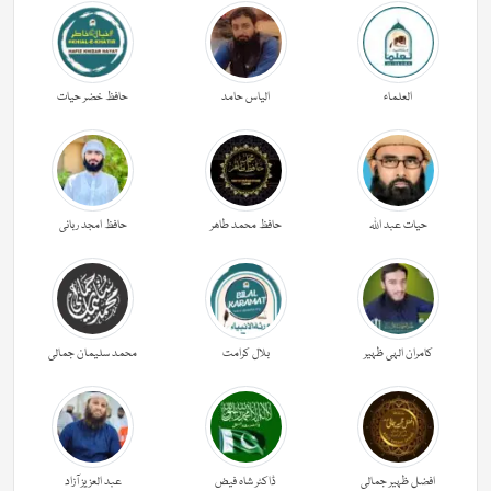
العلماء
الیاس حامد
حافظ خضر حیات
حیات عبد اللہ
حافظ محمد طاھر
حافظ امجد ربانی
کامران الہی ظہیر
بلال کرامت
محمد سلیمان جمالی
افضل ظہیر جمالی
ڈاکٹر شاہ فیض
عبد العزیز آزاد