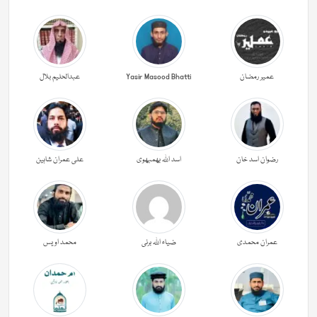
عمیر رمضان
Yasir Masood Bhatti
عبدالحليم بلال
رضوان اسد خان
اسد اللہ بھمبھوی
علی عمران شاہین
عمران محمدی
ضیاء اللہ برنی
محمد اویس