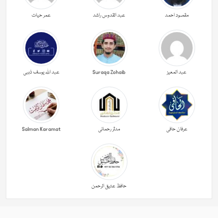
مقصود احمد
عبد القدوس راشد
عمر حیات
عبد المعیز
Suraqa Zohaib
عبد اللہ یوسف ذہبی
عرفان حافی
مدثر رحمانی
Salman Karamat
حافظ عتیق الرحمن