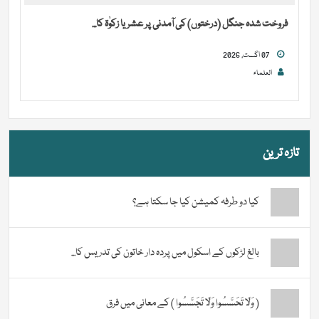
فروخت شدہ جنگل (درختوں) کی آمدنی پر عشر یا زکوٰۃ کا...
07 اگست, 2026
العلماء
تازہ ترین
کیا دو طرفہ کمیشن کیا جا سکتا ہے؟
بالغ لڑکوں کے اسکول میں پردہ دار خاتون کی تدریس کا...
( وَلَا تَحَسَّسُوا وَلَا تَجَسَّسُوا ) کے معانی میں فرق