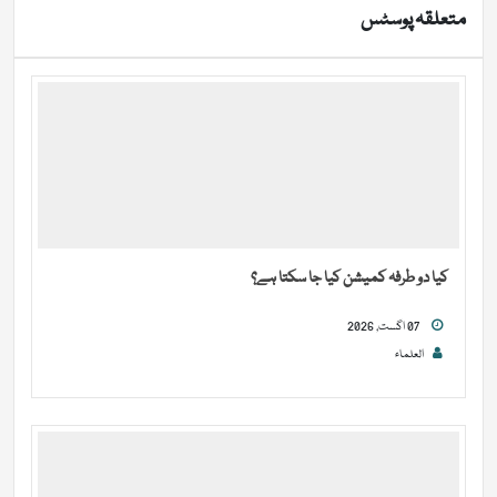
متعلقہ پوسٹس
کیا دو طرفہ کمیشن کیا جا سکتا ہے؟
07 اگست, 2026
العلماء