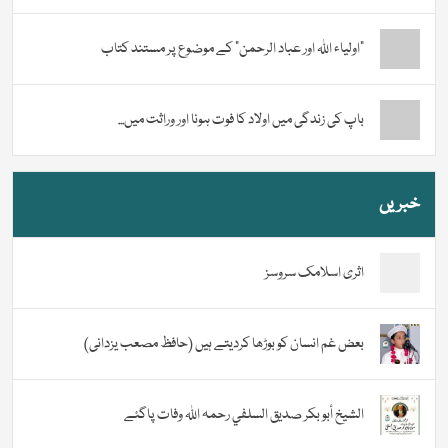
“اولیاء اللہ اور عباد الرحمن” کے موضوع پر مستند کتاب
باپ کی زندگی میں اولاد کا فوت ہونا اور وراثت میں...
خبریں
اثری اسلامک سروسز
بعض غم انسان کو بوڑھا کردیتے ہیں (حافظ مصعب یزدانی)
الشيخ أبو بكر صديق السلفي رحمہ اللہ وفات پاگئے