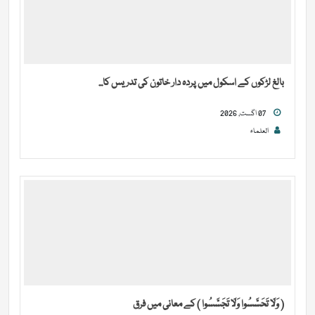
بالغ لڑکوں کے اسکول میں پردہ دار خاتون کی تدریس کا...
07 اگست, 2026
العلماء
( وَلَا تَحَسَّسُوا وَلَا تَجَسَّسُوا ) کے معانی میں فرق