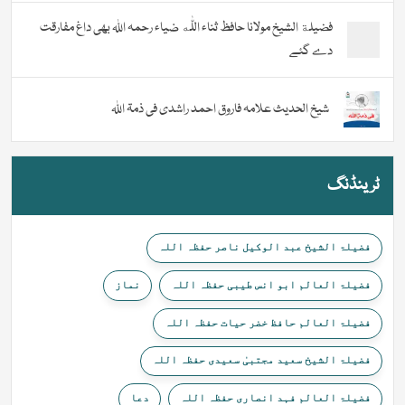
فضیلة الشيخ مولانا حافظ ثناء اللّٰه ضیاء رحمہ اللہ بھی داغ مفارقت
دے گئے
شیخ الحدیث علامہ فاروق احمد راشدی فی ذمۃ اللہ
ٹرینڈنگ
فضیلۃ الشیخ عبد الوکیل ناصر حفظہ اللہ
فضیلۃ العالم ابو انس طیبی حفظہ اللہ
نماز
فضیلۃ العالم حافظ خضر حیات حفظہ اللہ
فضیلۃ الشیخ سعید مجتبیٰ سعیدی حفظہ اللہ
فضیلۃ العالم فہد انصاری حفظہ اللہ
دعا