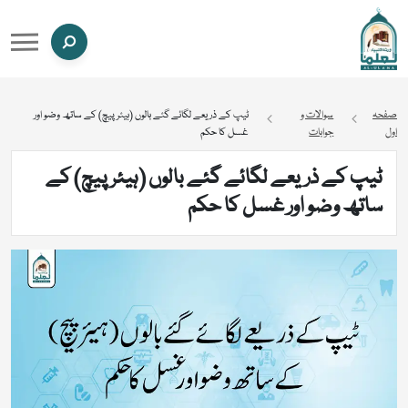
صفحہ
سوالات و
ٹیپ کے ذریعے لگائے گئے بالوں (ہیئر پیچ) کے ساتھ وضو اور
اول
جوابات
غسل کا حکم
ٹیپ کے ذریعے لگائے گئے بالوں (ہیئر پیچ) کے
ساتھ وضو اور غسل کا حکم