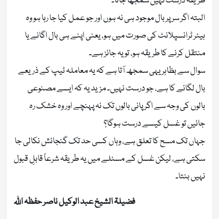
طریقہ درست نہیں سمجھا جاتا۔
البتہ اگر سر پر بال موجود ہی نہ ہوں اور جو عمل کیا جا رہا ہو وہ
ہیئر ٹرانسپلانٹ کی صورت میں ہو، یعنی اپنے ہی بال اگانے یا
منتقل کرنے کا طریقہ ہو، تو یہ جائز ہے۔
سوال سے بظاہر یہی سمجھ آتا ہے کہ یہ معاملہ ٹیپ کے ذریعے
بال لگانے کا ہے، جو درست نہیں۔ مزید یہ کہ ایسے مصنوعی
بالوں کی وجہ سے اگر پانی بالوں تک نہ پہنچے اور وہ خشک رہ
جائیں تو غسل کیسے درست ہوگا؟
جہاں تک مسح کا تعلق ہے، وہاں کسی حد تک گنجائش نکالی جا
سکتی ہے، لیکن غسل کے مسئلے میں یہ طریقہ شرعاً قابلِ قبول
نہیں بنتا۔
فضیلۃ الشیخ عبد الوکیل ناصر حفظہ اللہ