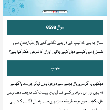
سوال 6596
سوال یہ ہے کہ ٹیپ کے ذریعے لگائے گئے بال طہارت (وضو و
غسل) میں کیسے ڈیل کیے جائیں اور ان کا شرعی حکم کیا ہے؟
جواب
دیکھیں، اگر سر پر بال پہلے سے موجود ہوں لیکن پورے یا گھنے
نہ ہوں اور اس بنیاد پر کسی نے ٹیپ یا پیسٹ کے ذریعے مصنوعی
بال لگوائے ہوں تو یہ طریقہ جائز نہیں ہے۔ یہ بال لگانے کا شرعی