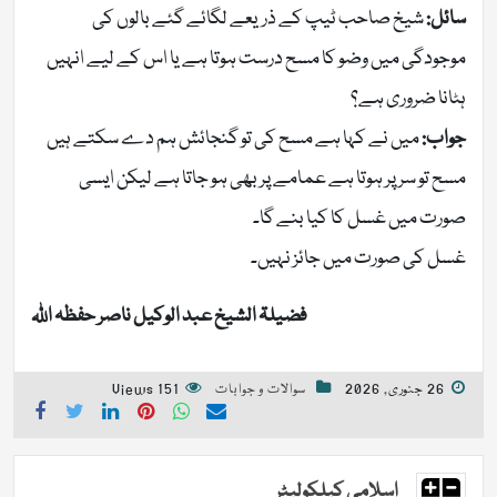
سائل:
شیخ صاحب ٹیپ کے ذریعے لگائے گئے بالوں کی
موجودگی میں وضو کا مسح درست ہوتا ہے یا اس کے لیے انہیں
ہٹانا ضروری ہے؟
جواب:
میں نے کہا ہے مسح کی تو گنجائش ہم دے سکتے ہیں
مسح تو سر پر ہوتا ہے عمامے پر بھی ہو جاتا ہے لیکن ایسی
صورت میں غسل کا کیا بنے گا۔
غسل کی صورت میں جائز نہیں۔
فضیلۃ الشیخ عبد الوکیل ناصر حفظہ اللہ
26 جنوری, 2026
سوالات و جوابات
151 Views
اسلامی کیلکولیٹر