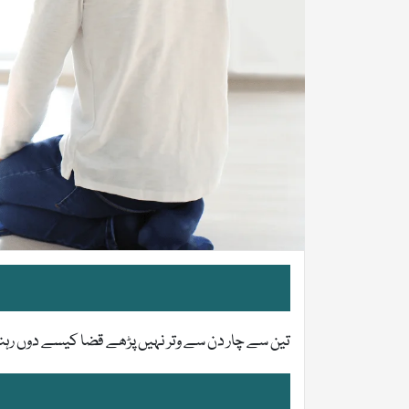
تین سے چار دن سے وتر نہیں پڑھے قضا کیسے دوں رہن