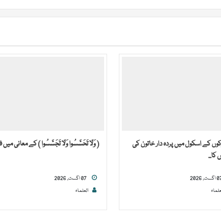
ڑکوں کے اسکول میں پردہ دار خاتون کی
( وَلَا تَحَسَّسُوا وَلَا تَجَسَّسُوا ) کے معانی میں 
کا...
07 اگست, 2026
علماء
العلماء