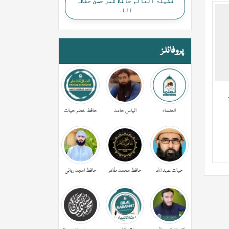
فضیلۃ العالم حافظ قمر حسن حفظہ
اللہ
پروفائلز
العلماء
الیاس حامد
حافظ خضر حیات
حیات عبد اللہ
حافظ محمد طاھر
حافظ امجد ربانی