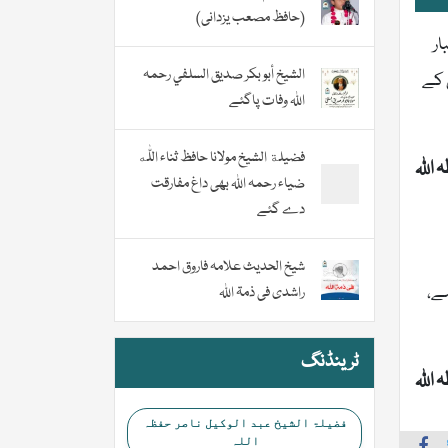
(حافظ مصعب یزدانی)
ار
الشيخ أبو بكر صديق السلفي رحمہ
 کے
اللہ وفات پاگئے
فضیلة الشيخ مولانا حافظ ثناء اللّٰه
اللہ
ضیاء رحمہ اللہ بھی داغ مفارقت
دے گئے
شیخ الحدیث علامہ فاروق احمد
ہے،
راشدی فی ذمۃ اللہ
ٹرینڈنگ
اللہ
فضیلۃ الشیخ عبد الوکیل ناصر حفظہ
اللہ