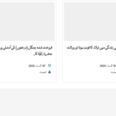
 زندگی میں اولاد کا فوت ہونا اور وراثت
فروخت شدہ جنگل (درختوں) کی آمدنی پر
عشر یا زکوٰۃ کا...
07 اگست, 2026
علماء
العلماء