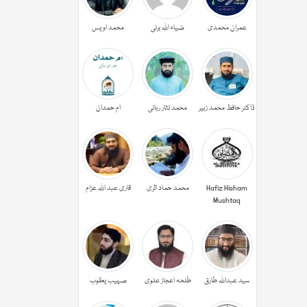
عمران محمدی
ضیاء اللہ برنی
محمد اویس
ڈاکٹر حافظ محمد زبیر
محمد نثار ربانی
ام حمدان
Hafiz Hisham
محمد حماد اثری
قاری عبد اللہ عزام
Mushtaq
سید عبداللہ طارق
طلحہ اعجاز علوی
صہیب یعقوب