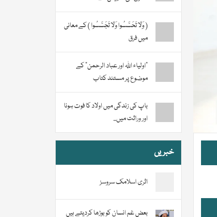
( وَلَا تَحَسَّسُوا وَلَا تَجَسَّسُوا ) کے معانی
میں فرق
“اولیاء اللہ اور عباد الرحمن” کے
موضوع پر مستند کتاب
باپ کی زندگی میں اولاد کا فوت ہونا
اور وراثت میں...
خبریں
اثری اسلامک سروسز
بعض غم انسان کو بوڑھا کردیتے ہیں