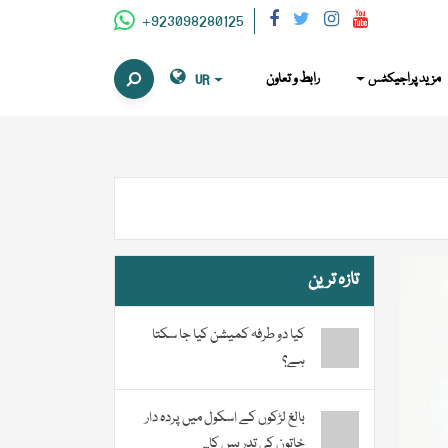
+923098280125
مزید پراجیکٹس
رابط و تعاون
UR
تازہ ترین
کیا دو طرفہ کمیشن کیا جا سکتا
ہے؟
بالغ لڑکوں کے اسکول میں پردہ دار
خاتون کی تدریس کا...