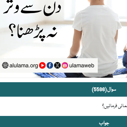
سوال (5586)
مائی فرمائیں؟
جواب