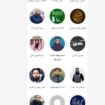
کامران الہی ظہیر
بلال کرامت
محمد سلیمان جمالی
افضل ظہیر جمالی
ڈاکٹر شاہ فیض
عبد العزیز آزاد
عمیر رمضان
Yasir Masood
عبدالحليم بلال
Bhatti
رضوان اسد خان
اسد اللہ بھمبھوی
علی عمران شاہین