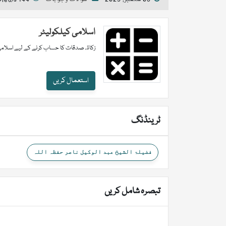
اسلامی کیلکولیٹر
زکاۃ، صدقات کا حساب کرنے کے لیے اسلامی
استعمال کریں
ٹرینڈنگ
فضیلۃ الشیخ عبد الوکیل ناصر حفظہ اللہ
تبصرہ شامل کریں