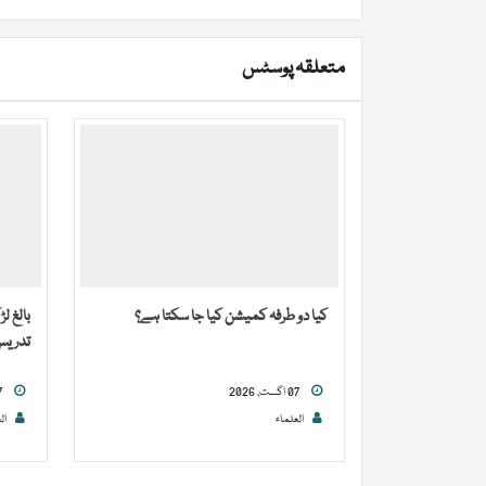
متعلقہ پوسٹس
کیا دو طرفہ کمیشن کیا جا سکتا ہے؟
بالغ ل
تدریس 
07 اگست, 2026
07 اگست, 2026
العلماء
ال