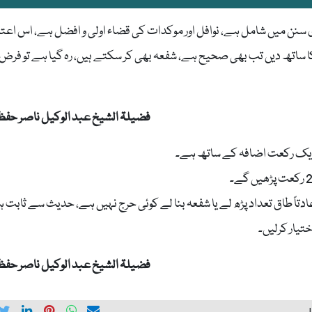
ی سنن میں شامل ہے، نوافل اور موکدات کی قضاء اولی و افضل ہے، اس اعتب
کا ساتھ دیں تب بھی صحیح ہے، شفعہ بھی کر سکتے ہیں، رہ گیا ہے تو فرض
فضیلۃ الشیخ عبد الوکیل ناصر حفظہ 
 ایک رکعت اضافہ کے ساتھ ہے۔
دتاً طاق تعداد پڑھ لے یا شفعہ بنا لے کوئی حرج نہیں ہے، حدیث سے ثابت 
تیار کرلیں۔
فضیلۃ الشیخ عبد الوکیل ناصر حفظہ 