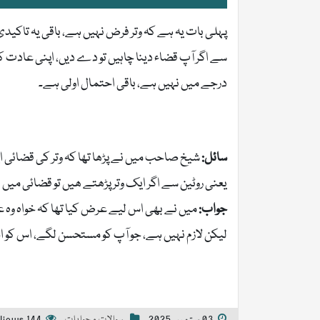
پہلی بات یہ ہے کہ وتر فرض نہیں ہے، باقی یہ تاکید
سے اگر آپ قضاء دینا چاہیں تو دے دیں، اپنی عادت 
درجے میں نہیں ہے، باقی احتمال اولی ہے۔
سائل:
شیخ صاحب میں نے پڑھا تھا کہ وتر کی قضائی
یعنی روٹین سے اگر ایک وتر پڑھتے ھیں تو قضائی میں 2 رکعت پڑھیں گے۔
جواب:
میں نے بھی اس لیے عرض کیا تھا کہ خواہ وہ عا
لیکن لازم نہیں ہے، جو آپ کو مستحسن لگے، اس کو اخ
03 ستمبر, 2025
سوالات و جوابات
144 Views