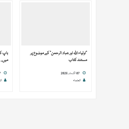
“اولیاء اللہ اور عباد الرحمن” کے موضوع پر
باپ کی
مستند کتاب
میں...
07 اگست, 2026
07 اگست, 2026
العلماء
ال