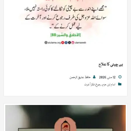
بے چینی کا علاج
12 مئی, 2026
حافظ عتیق الرحمن
امام ابن حزم
,
رجوع
,
فکر آخرت