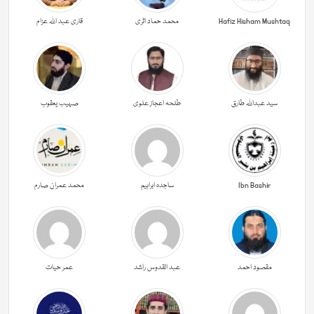
Hafiz Hisham Mushtaq
محمد حماد اثری
قاری عبد اللہ عزام
سید عبداللہ طارق
طلحہ اعجاز علوی
صہیب یعقوب
Ibn Bashir
ساجدہ ابراہیم
محمد عمران صارم
مقصود احمد
عبد القدوس راشد
عمر حیات