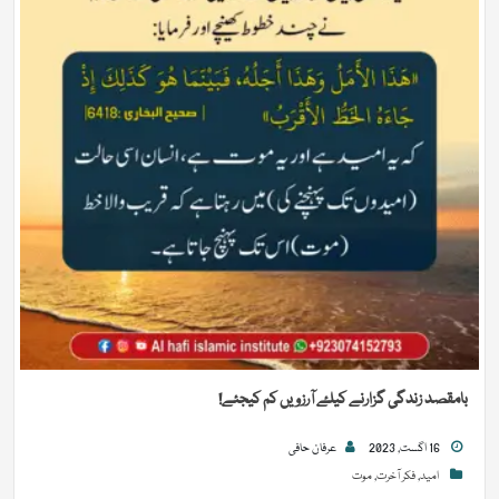
بامقصد زندگی گزارنے کیلۓ آرزویں کم کیجئے!
16 اگست, 2023
عرفان حافی
امید
,
فکر آخرت
,
موت