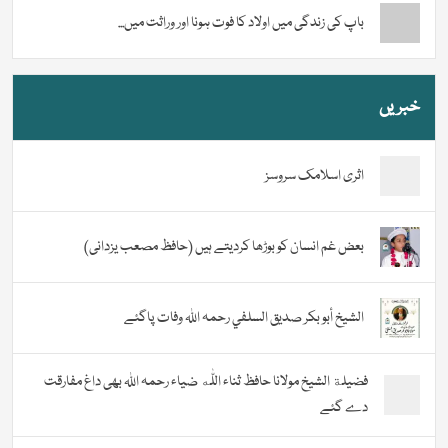
باپ کی زندگی میں اولاد کا فوت ہونا اور وراثت میں...
خبریں
اثری اسلامک سروسز
بعض غم انسان کو بوڑھا کردیتے ہیں (حافظ مصعب یزدانی)
الشيخ أبو بكر صديق السلفي رحمہ اللہ وفات پاگئے
فضیلة الشيخ مولانا حافظ ثناء اللّٰه ضیاء رحمہ اللہ بھی داغ مفارقت
دے گئے