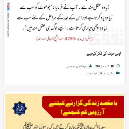
اپنی موت کی فکر کیجیے
16 اگست, 2023
عبد اللہ یوسف ذہبی
عقل مند
,
فکر آخرت
,
موت