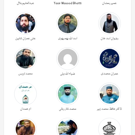
عمیر رمضان
Yasir Masood Bhatti
عبدالحليم بلال
رضوان اسد خان
اسد اللہ بھمبھوی
علی عمران شاہین
عمران محمدی
ضیاء اللہ برنی
محمد اویس
ڈاکٹر حافظ محمد زبیر
محمد نثار ربانی
ام حمدان