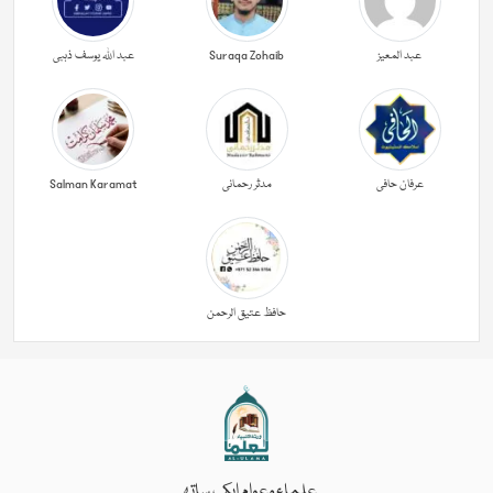
عبد المعیز
Suraqa Zohaib
عبد اللہ یوسف ذہبی
عرفان حافی
مدثر رحمانی
Salman Karamat
حافظ عتیق الرحمن
علماء وعوام ایک ساتھ