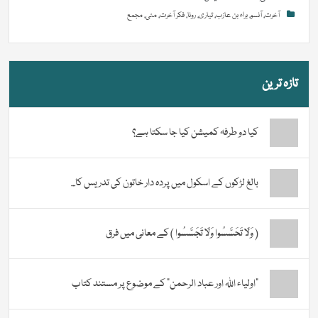
آخرت
,
آنسو
,
براء بن عازب‌
,
تیاری
,
رونا
,
فکر آخرت
,
مٹی
,
مجمع
تازہ ترین
کیا دو طرفہ کمیشن کیا جا سکتا ہے؟
بالغ لڑکوں کے اسکول میں پردہ دار خاتون کی تدریس کا...
( وَلَا تَحَسَّسُوا وَلَا تَجَسَّسُوا ) کے معانی میں فرق
“اولیاء اللہ اور عباد الرحمن” کے موضوع پر مستند کتاب