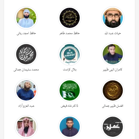
حیات عبد اللہ
حافظ محمد طاھر
حافظ امجد ربانی
کامران الہی ظہیر
بلال کرامت
محمد سلیمان جمالی
افضل ظہیر جمالی
ڈاکٹر شاہ فیض
عبد العزیز آزاد