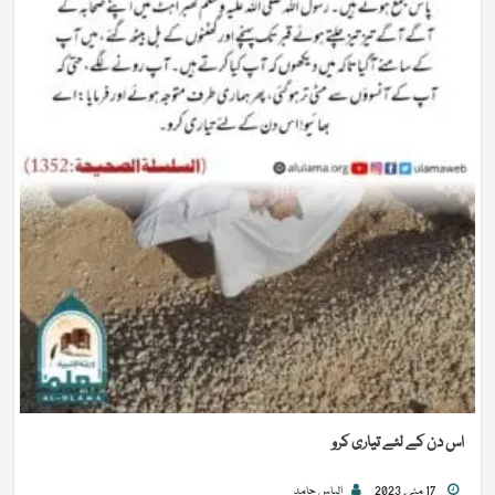
اس دن كے لئے تیاری كرو
17 مئی, 2023
الیاس حامد