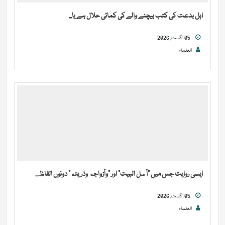
اہل بدعت کی کتب بیچنے والے کی کمائی حلال ہے یا...
05 اگست, 2026
العلماء
ایسی روایت جس میں “أهل البيت” اور “وأزواجه وذريته” دونوں الفاظ...
05 اگست, 2026
العلماء