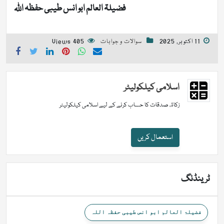
فضیلۃ العالم ابو انس طیبی حفظہ اللہ
11 اکتوبر, 2025
سوالات و جوابات
405 Views
اسلامی کیلکولیٹر
زکاۃ، صدقات کا حساب کرنے کے لیے اسلامی کیلکولیٹر
استعمال کریں
ٹرینڈنگ
فضیلۃ العالم ابو انس طیبی حفظہ اللہ