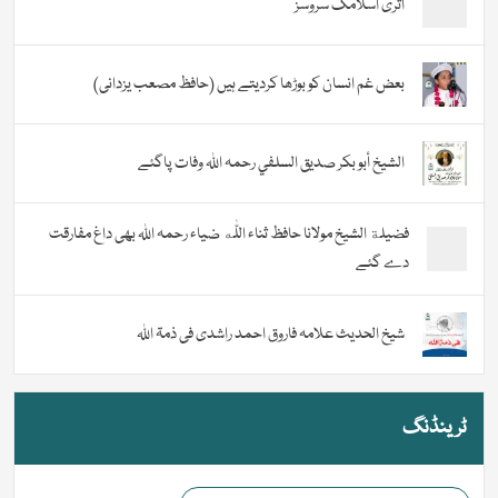
اثری اسلامک سروسز
بعض غم انسان کو بوڑھا کردیتے ہیں (حافظ مصعب یزدانی)
الشيخ أبو بكر صديق السلفي رحمہ اللہ وفات پاگئے
فضیلة الشيخ مولانا حافظ ثناء اللّٰه ضیاء رحمہ اللہ بھی داغ مفارقت
دے گئے
شیخ الحدیث علامہ فاروق احمد راشدی فی ذمۃ اللہ
ٹرینڈنگ