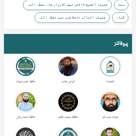
سنت
فضیلۃ الشیخ ڈاکٹر فیض الابرار شاہ حفظہ اللہ
گناہ
فضیلۃ العالم حافظ قمر حسن حفظہ اللہ
پروفائلز
العلماء
الیاس حامد
حافظ خضر حیات
حیات عبد اللہ
حافظ محمد طاھر
حافظ امجد ربانی