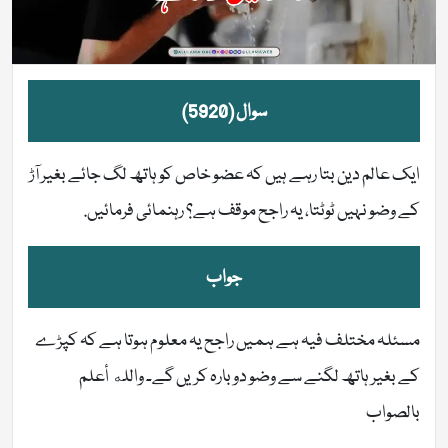
سوال (5920)
ایک عالم دین بتا رہے ہیں کہ عضو خاص کو ہاتھ لگ جائے بغیر آڑ
کے وضو نہیں ٹوٹتا، یہ راجح موقف ہے؟ رہنمائی فرمائیں.
جواب
مسئلہ مختلف فیہ ہے ہمیں راجح یہ معلوم ہوتا ہے کہ کپڑے
کے بغیر ہاتھ لگنے سے وضو دوبارہ کریں گے۔ والله أعلم
بالصواب