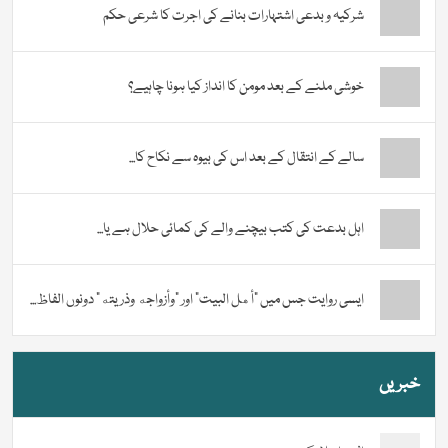
شرکیہ و بدعی اشتہارات بنانے کی اجرت کا شرعی حکم
خوشی ملنے کے بعد مومن کا انداز کیا ہونا چاہیے؟
سالے کے انتقال کے بعد اس کی بیوہ سے نکاح کا...
اہل بدعت کی کتب بیچنے والے کی کمائی حلال ہے یا...
ایسی روایت جس میں “أهل البيت” اور “وأزواجه وذريته” دونوں الفاظ...
خبریں