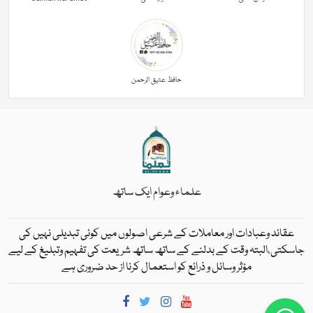
حافظ عتیق الرحمن
علماء وعوام ایک ساتھ
عقائد وعبادات اور معاملات کے شرعی اصولوں میں کوئی تبدیلی نہیں کی
جاسکتی،البتہ وقت کے بدلنے کے ساتھ ساتھ شریعت کی تفہیم وتبلیغ کے لیے
مؤثر وسائل و ذرائع کو استعمال کرنا از حد ضروری ہے