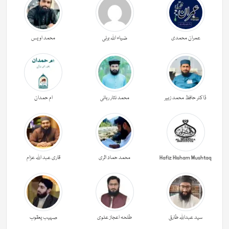
عمران محمدی
ضیاء اللہ برنی
محمد اویس
ڈاکٹر حافظ محمد زبیر
محمد نثار ربانی
ام حمدان
Hafiz Hisham Mushtaq
محمد حماد اثری
قاری عبد اللہ عزام
سید عبداللہ طارق
طلحہ اعجاز علوی
صہیب یعقوب