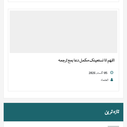
اللھم انا نستعینک مکمل دعا بمع ترجمہ
05 اگست, 2026
العلماء
تازہ ترین