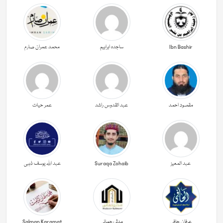
Ibn Bashir
ساجدہ ابراہیم
محمد عمران صارم
مقصود احمد
عبد القدوس راشد
عمر حیات
عبد المعیز
Suraqa Zohaib
عبد اللہ یوسف ذہبی
عرفان حافی
مدثر رحمانی
Salman Karamat