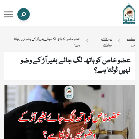
صفحہ
سوالات و
عضو خاص کو ہاتھ لگ جائے بغیر آڑ کے وضو نہیں ٹوٹتا
اول
جوابات
ہے؟
عضو خاص کو ہاتھ لگ جائے بغیر آڑ کے وضو
نہیں ٹوٹتا ہے؟