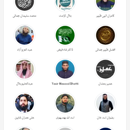
کامران الہی ظہیر
بلال کرامت
محمد سلیمان جمالی
افضل ظہیر جمالی
ڈاکٹر شاہ فیض
عبد العزیز آزاد
عمیر رمضان
Yasir Masood Bhatti
عبدالحليم بلال
رضوان اسد خان
اسد اللہ بھمبھوی
علی عمران شاہین