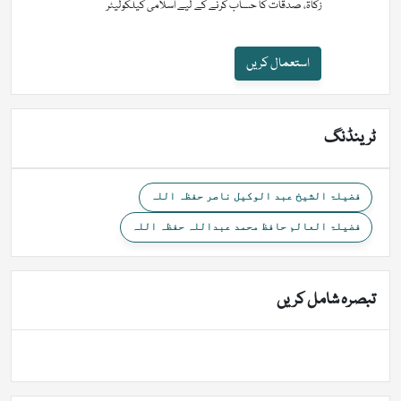
زکاۃ، صدقات کا حساب کرنے کے لیے اسلامی کیلکولیٹر
استعمال کریں
ٹرینڈنگ
فضیلۃ الشیخ عبد الوکیل ناصر حفظہ اللہ
فضیلۃ العالم حافظ محمد عبداللہ حفظہ اللہ
تبصرہ شامل کریں