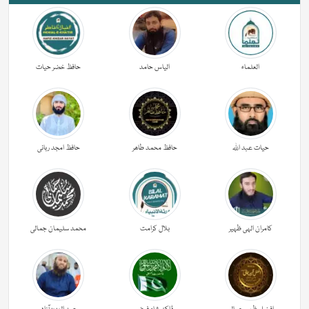
العلماء
الیاس حامد
حافظ خضر حیات
حیات عبد اللہ
حافظ محمد طاھر
حافظ امجد ربانی
کامران الہی ظہیر
بلال کرامت
محمد سلیمان جمالی