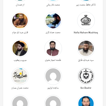
ڈاکٹر حافظ محمد زبیر
محمد نثار ربانی
ام حمدان
Hafiz Hisham Mushtaq
محمد حماد اثری
قاری عبد اللہ عزام
سید عبداللہ طارق
طلحہ اعجاز علوی
صہیب یعقوب
Ibn Bashir
ساجدہ ابراہیم
محمد عمران صارم