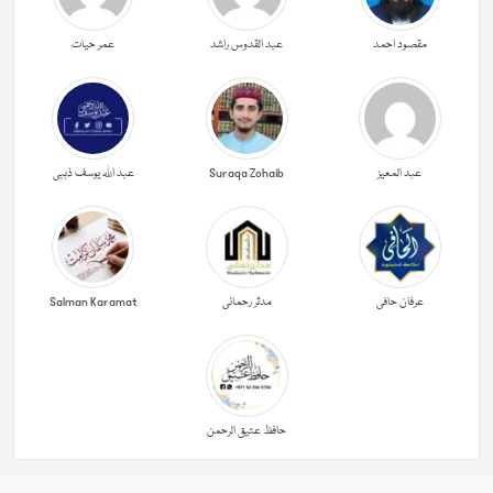
مقصود احمد
عبد القدوس راشد
عمر حیات
عبد المعیز
Suraqa Zohaib
عبد اللہ یوسف ذہبی
عرفان حافی
مدثر رحمانی
Salman Karamat
حافظ عتیق الرحمن