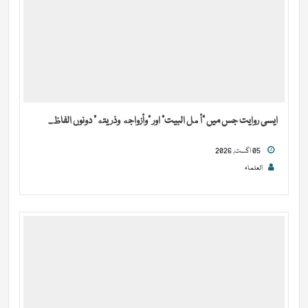
ایسی روایت جس میں “أهل البيت” اور “وأزواجه وذريته” دونوں الفاظ...
05 اگست, 2026
العلماء