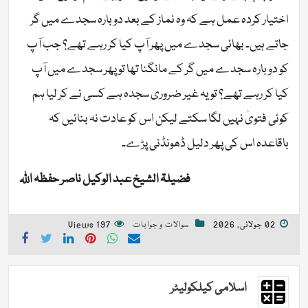
اختیار کردہ عمل ہے کہ وہ نماز کے بعد دوبارہ سجدے میں گر
جاتے ہیں۔ بھائی سجدے میں پھر آپ کیا کر رہے تھے؟ جب آپ
کو دوبارہ سجدے میں گر کے مانگنا تھا تو پھر سجدے میں آپ
کیا کر رہے تھے؟ تو یہ غیر ضروری سجدہ ہے کسی نے کر لیا ہم
کوئی فتویٰ نہیں لگا سکتے لیکن اس کو عادت نہ بنائیں کہ
باقاعدہ اس کی پھر دلیل ڈھونڈنی پڑے۔
فضیلۃ الشیخ عبد الوکیل ناصر حفظہ اللہ
02 جولائی, 2026
سوالات و جوابات
197 Views
اسلامی کیلکولیٹر