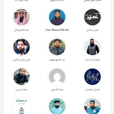
افضل ظہیر جمالی
ڈاکٹر شاہ فیض
عبد العزیز آزاد
عمیر رمضان
Yasir Masood Bhatti
عبدالحليم بلال
رضوان اسد خان
اسد اللہ بھمبھوی
علی عمران شاہین
عمران محمدی
ضیاء اللہ برنی
محمد اویس