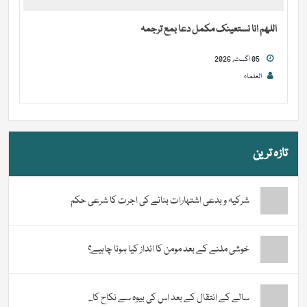
اللھم انا نستعینک مکمل دعا بمع ترجمہ
05 اگست, 2026
العلماء
تازہ ترین
شرکیہ و بدعی اشتہارات بنانے کی اجرت کا شرعی حکم
خوشی ملنے کے بعد مومن کا انداز کیا ہونا چاہیے؟
سالے کے انتقال کے بعد اس کی بیوہ سے نکاح کا...