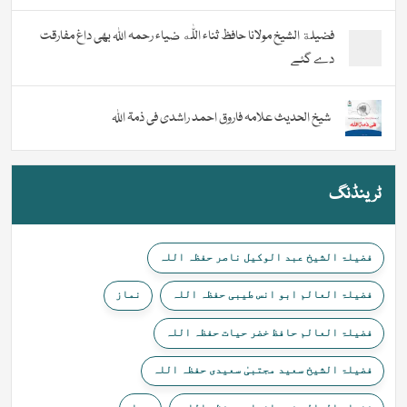
فضیلة الشيخ مولانا حافظ ثناء اللّٰه ضیاء رحمہ اللہ بھی داغ مفارقت
دے گئے
شیخ الحدیث علامہ فاروق احمد راشدی فی ذمۃ اللہ
ٹرینڈنگ
فضیلۃ الشیخ عبد الوکیل ناصر حفظہ اللہ
فضیلۃ العالم ابو انس طیبی حفظہ اللہ
نماز
فضیلۃ العالم حافظ خضر حیات حفظہ اللہ
فضیلۃ الشیخ سعید مجتبیٰ سعیدی حفظہ اللہ