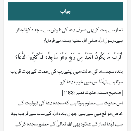
جواب
نماز سے ہٹ کر بھی صرف دعا کی غرض سے سجدہ کرنا جائز
ہے۔ رسول اللہ صلی اللہ علیہ وسلم نے فرمایا:
أَقْرَبُ مَا يَكُونُ الْعَبْدُ مِنْ رَبِّهِ وَهُوَ سَاجِدٌ، فَأَكْثِرُوا الدُّعَاءَ
بندہ سجدے کی حالت میں اپنے رب کی رحمت کے بہت قریب
ہوتا ہے، لہٰذا اس میں خوب دعا کرو
[صحیح مسلم حدیث نمبر : 1183]
اس حدیث سے معلوم ہوتا ہے کہ سجدہ دعا کی قبولیت کے
خاص مواقع میں سے ہے، جہاں بندہ اللہ کے سب سے قریب ہوتا
ہے، لہٰذا نماز کے علاوہ بھی اللہ تعالیٰ کے حضور سجدہ کر کے