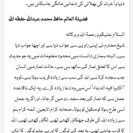
دنیا و آخرت کی بھلائی کی دعائیں مانگی جاسکتی ہیں۔
فضیلۃ العالم حافظ محمد عبداللہ حفظہ اللہ
السلام علیکم و رحمۃ اللہ وبرکاتہ
شیخ محترم نے اپنے زاویے سے جواب دیا ہے اور اچھا جواب دیا
ہے۔ البتہ ہماری دانست میں محدود معلومات میں یہ جو حدیث
ہے اس کا تعلق نماز کے ساتھ ہی ہے۔ حالت نماز میں انسان
جب سجدہ کرتا ہے اللہ کے سب سے زیادہ قریب ہوتا ہے۔ تو وہ
“اکثروا فیہ الدعاء” اس میں وہ دعا زیادہ کرے۔ یہ ایک باقاعدہ
عمل ہے کہ نماز کے بعد سجدے میں گر جانا۔ اور اگر یہ عمل
اسی طرح ہوتا تو منقول تو ہوتا۔ صحابہ کرام، تابعین، ائمہ کرام ہم
سے زیادہ اللہ کی طرف جھکاؤ رکھتے تھے، لگاؤ رکھتے تھے۔ اللہ
کا قرب چاہتے تھے۔ یہ بعد کے لوگوں کا اور بے علم لوگوں کا ایک