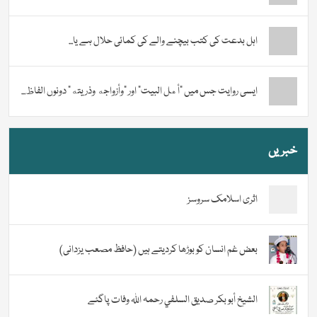
اہل بدعت کی کتب بیچنے والے کی کمائی حلال ہے یا...
ایسی روایت جس میں “أهل البيت” اور “وأزواجه وذريته” دونوں الفاظ...
خبریں
اثری اسلامک سروسز
بعض غم انسان کو بوڑھا کردیتے ہیں (حافظ مصعب یزدانی)
الشيخ أبو بكر صديق السلفي رحمہ اللہ وفات پاگئے