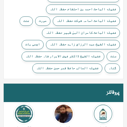
فضیلۃ الباحث احمد بن احتشام حفظہ اللہ
فضیلۃ الباحث اسامہ شوکت حفظہ اللہ
عورت
جنت
فضیلۃ الباحث کامران الہیٰ ظہیر حفظہ اللہ
فضیلۃ الشیخ عبد الرزاق زاہد حفظہ اللہ
اچھی بات
سنت
فضیلۃ الشیخ ڈاکٹر فیض الابرار شاہ حفظہ اللہ
گناہ
فضیلۃ العالم حافظ قمر حسن حفظہ اللہ
پروفائلز