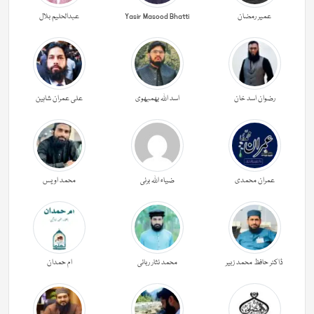
عمیر رمضان
Yasir Masood Bhatti
عبدالحليم بلال
رضوان اسد خان
اسد اللہ بھمبھوی
علی عمران شاہین
عمران محمدی
ضیاء اللہ برنی
محمد اویس
ڈاکٹر حافظ محمد زبیر
محمد نثار ربانی
ام حمدان