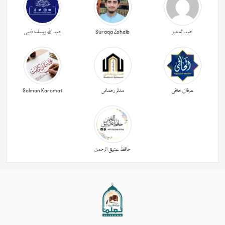
عبد المعیز
Suraqa Zohaib
عبد اللہ یوسف ذہبی
عرفان حافی
مدثر رحمانی
Salman Karamat
حافظ عتیق الرحمن