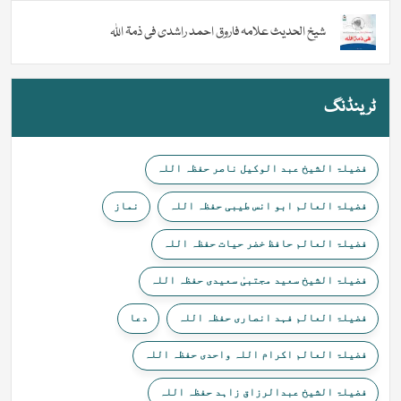
شیخ الحدیث علامہ فاروق احمد راشدی فی ذمۃ اللہ
ٹرینڈنگ
فضیلۃ الشیخ عبد الوکیل ناصر حفظہ اللہ
فضیلۃ العالم ابو انس طیبی حفظہ اللہ
نماز
فضیلۃ العالم حافظ خضر حیات حفظہ اللہ
فضیلۃ الشیخ سعید مجتبیٰ سعیدی حفظہ اللہ
فضیلۃ العالم فہد انصاری حفظہ اللہ
دعا
فضیلۃ العالم اکرام اللہ واحدی حفظہ اللہ
فضیلۃ الشیخ عبدالرزاق زاہد حفظہ اللہ