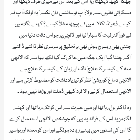
جھکا‘ کچھ دیکھتا رہا‘ اس کے بعد اس نے میری طرف دیکھا اور
مسکراتی نظروں سے بولا: آپ تو سائنس دان نکلے‘ یہ ٹوٹکہ آپ نے
کیسے ڈھونڈ نکالا ۔میں نے پوچھا مثلاً کیسے؟ کہنے لگا: میں
نے فوراًانٹر نیٹ کا سہارا لیا اور الائچی پر جو اس دقت دنیا میں
جتنی بھی ریسرچ ہوئی تھی ہر تحقیق پر سرسری نظر ڈالتے ڈالتے
آگے چلتا گیا‘ ایک جگہ میں جاکر رک گیا لکھا ہوا ہے کہ الائچی
منہ کے کینسر کا علاج‘ ناک اور زبان کے کینسر کا علاج ہے۔
الائچی دماغ کو روشن‘ نظر کو تیز یادداشت کو مضبوط کرتی ہے اور
الائچی استعمال کرنے والا فرد کبھی ڈھلتا اور بوڑھا نہیں ہوتا۔
وہ ڈاکٹر بول رہا تھا اور میں حیرت سے اس کو تک رہا تھا اور کہنے
لگا: مزید اس کے فوائد یہ ہیں کہ جوشخص الائچی استعمال کرے
گا اس کی نسلوں میں بیٹے زیادہ ہونگے اور اس کو معدہ اور بواسیر