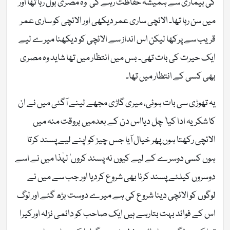
کی بیماری سے ہمیشہ حفاظت رہے گی‘ وہ مصری بول رہا تھا اور
میں سن رہا تھا۔ الائچی ساری عمر دیکھی اور الائچی کو ساری عمر
قریب سے پرکھا لیکن اس انداز سے الائچی کو دیکھنا میرے لیے
ایک حیرت کی بات تھی۔ بس میں انتظار میں تھا شاید وہ مصری
بھی کسی کے انتظار میں تھا۔
یہ تھوڑی سی بات ہوئی، میری گاڑی مجھے لینے آگئی میں نے ان
کا شکریہ ادا کیا‘ چل دیااس دن کے بعدمیں ہروقت منہ میں
الائچی رکھتا ہوں پھر خیال آیا جس چیز کو اپنے لیے پسند کرتا
ہوں کسی دوسرے کے لیے کیوں نہ پسند کروں‘ لہٰذا میں نے اسے
دوسروں کیلئے پسند کرنا بھی شروع کردیا اور جب سے میں نے
لوگوں کو الائچی دینا شروع کی ہے میرے دوست بڑھ گئے اور لوگ
اس کے فوائد بہت بتارہے ہیں ایک صاحب کو دائمی نزلہ اورکیرا