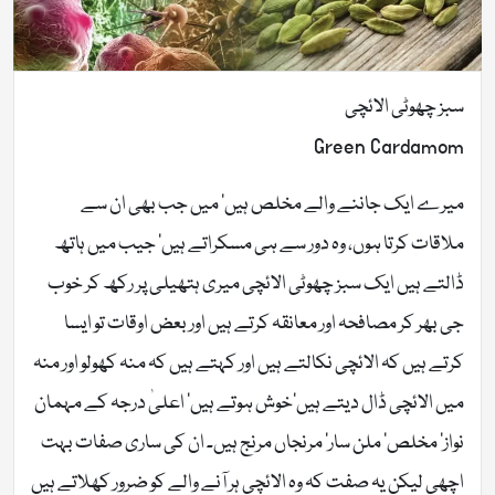
سبز چھوٹی الائچی
Green Cardamom
میرے ایک جاننے والے مخلص ہیں‘ میں جب بھی ان سے
ملاقات کرتا ہوں، وہ دور سے ہی مسکراتے ہیں‘ جیب میں ہاتھ
ڈالتے ہیں ایک سبز چھوٹی الائچی میری ہتھیلی پر رکھ کر خوب
جی بھر کر مصافحہ اور معانقہ کرتے ہیں اور بعض اوقات تو ایسا
کرتے ہیں کہ الائچی نکالتے ہیں اور کہتے ہیں کہ منہ کھولو اور منہ
میں الائچی ڈال دیتے ہیں‘خوش ہوتے ہیں‘ اعلیٰ درجہ کے مہمان
نواز‘ مخلص‘ ملن سار‘ مرنجاں مرنج ہیں۔ ان کی ساری صفات بہت
اچھی لیکن یہ صفت کہ وہ الائچی ہر آنے والے کو ضرور کھلاتے ہیں