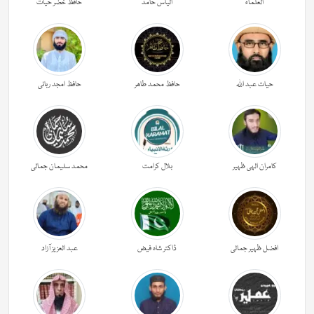
العلماء
الیاس حامد
حافظ خضر حیات
حیات عبد اللہ
حافظ محمد طاھر
حافظ امجد ربانی
کامران الہی ظہیر
بلال کرامت
محمد سلیمان جمالی
افضل ظہیر جمالی
ڈاکٹر شاہ فیض
عبد العزیز آزاد