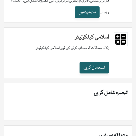
فارمز پر علمی، فکری اور دعوتی سرگرمیوں میں مصروف عمل ہیں۔ "العلماء"
مزید پڑھیں
ویب ...
اسلامی کیلکولیٹر
زکاۃ، صدقات کا حساب کرنے کے لیے اسلامی کیلکولیٹر
استعمال کریں
تبصرہ شامل کریں
متعلقہ پوسٹس