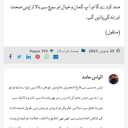
مند کردے گا اور آپ گمان و خیال اور سوچ سے بالا تر اپنی صحت
اور زندگی پائیں گے۔
(منقول)
25 جنوری, 2023
صحت اور اسلام
793 Views
الیاس حامد
دینی مدرسے سے فارغ التحصیل عالم دین ،ایم فل سکالر ہیں، ایم اے اردو اور ایم
بی اے ہیں، دینی علوم کی تدریس سے بھی وابستہ رہے۔ تحریر و تالیف سے
دیرینہ تعلق ہے، اسلامی، نظریاتی اور تربیتی جریدوں میں طویل عرصہ ادارت
کے فرائض انجام دیتے رہے، ابھی بھی تحقیق و تالیف، خطابت اور ڈیجٹل پلیٹ