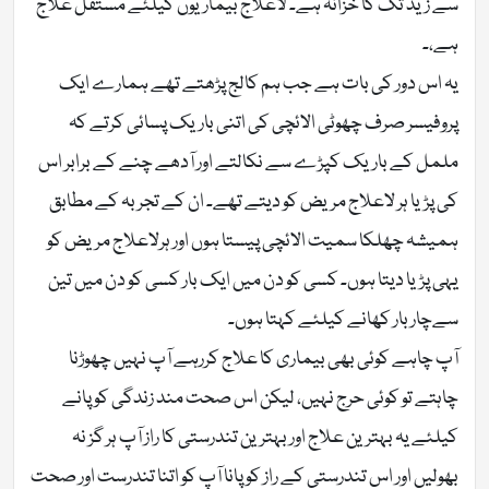
سے زیڈ تک کا خزانہ ہے۔ لاعلاج بیماریوں کیلئے مستقل علاج
ہے،۔
یہ اس دور کی بات ہے جب ہم کالج پڑھتے تھے ہمارے ایک
پروفیسر صرف چھوٹی الائچی کی اتنی باریک پسائی کرتے کہ
ململ کے باریک کپڑے سے نکالتے اور آدھے چنے کے برابر اس
کی پڑیا ہر لاعلاج مریض کو دیتے تھے۔ ان کے تجربہ کے مطابق
ہمیشہ چھلکا سمیت الائچی پیستا ہوں اور ہرلاعلاج مریض کو
یہی پڑیا دیتا ہوں۔ کسی کو دن میں ایک بار کسی کو دن میں تین
سےچار بار کھانے کیلئے کہتا ہوں۔
آپ چاہے کوئی بھی بیماری کا علاج کررہے آپ نہیں چھوڑنا
چاہتے تو کوئی حرج نہیں، لیکن اس صحت مند زندگی کو پانے
کیلئے یہ بہترین علاج اور بہترین تندرستی کا راز آپ ہر گز نہ
بھولیں اور اس تندرستی کے راز کو پانا آپ کو اتنا تندرست اور صحت