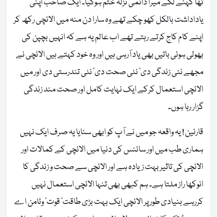
تھا کہنے لگے میرا دائمی نزلہ ختم ہوگیا۔ ایک صاحب اپنی
یاداداشت بالکل کھو چکے تھے وہ سارا دن منہ میں الائچی رکھ کر
اپنے کام کاج کرتے رہتے تھے اب عالم یہ ہے کہ انہیں بچپن کی
بھولی ہوئی باتیں بھی یاد آرہی ہیں اور وہ خود کہتے ہیں الائچی نے
مجھے نئی زندگی دی‘ نئی صحت دی‘ نئی تندرستی دی اور میں
الائچی استعمال کرکے ایک نہایت کامل اور صحت مند زندگی
گزار رہا ہوں۔
قارئین ! یہ واقعہ جو میں نے آپ کو ابھی سنایا یہ صرف ایک نہیں
ہماری طب میں اور سائنس کی دنیا میں الائچی کے کمالات اور
الائچی کی تاثیر بہت زیادہ ہے اور الائچی سے صحت و زندگی کا
انوکھا راز ملتا ہے۔ ہم کبھی بھی تنہا الائچی استعمال نہیں
کررہے بنیادی طور پر الائچی ایک بہت بڑی طاقت‘ قوت‘ وٹامن اے