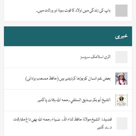
باپ کی زندگی میں اولاد کا فوت ہونا اور وراثت میں...
خبریں
اثری اسلامک سروسز
بعض غم انسان کو بوڑھا کردیتے ہیں (حافظ مصعب یزدانی)
الشيخ أبو بكر صديق السلفي رحمہ اللہ وفات پاگئے
فضیلة الشيخ مولانا حافظ ثناء اللّٰه ضیاء رحمہ اللہ بھی داغ مفارقت
دے گئے