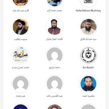
Hafiz Hisham Mushtaq
محمد حماد اثری
قاری عبد اللہ عزام
سید عبداللہ طارق
طلحہ اعجاز علوی
صہیب یعقوب
Ibn Bashir
ساجدہ ابراہیم
محمد عمران صارم
مقصود احمد
عبد القدوس راشد
عمر حیات