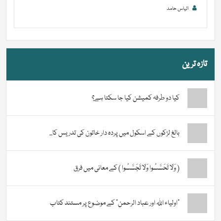
الیاس حامد
تازہ ترین
کیا دو طرفہ کمیشن کیا جا سکتا ہے؟
بالغ لڑکوں کے اسکول میں پردہ دار خاتون کی تدریس کا...
( وَلَا تَحَسَّسُوا وَلَا تَجَسَّسُوا ) کے معانی میں فرق
“اولیاء اللہ اور عباد الرحمن” کے موضوع پر مستند کتاب