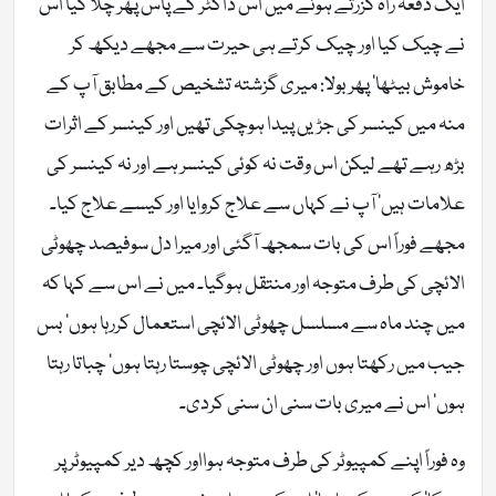
ایک دفعہ راہ گزرتے ہوئے میں اس ڈاکٹر کے پاس پھر چلا گیا اس
نے چیک کیا اور چیک کرتے ہی حیرت سے مجھے دیکھ کر
خاموش بیٹھا‘ پھر بولا: میری گزشتہ تشخیص کے مطابق آپ کے
منہ میں کینسر کی جڑیں پیدا ہوچکی تھیں اور کینسر کے اثرات
بڑھ رہے تھے لیکن اس وقت نہ کوئی کینسر ہے اور نہ کینسر کی
علامات ہیں‘ آپ نے کہاں سے علاج کروایا اور کیسے علاج کیا۔
مجھے فوراً اس کی بات سمجھ آگئی اور میرا دل سوفیصد چھوٹی
الائچی کی طرف متوجہ اور منتقل ہوگیا۔ میں نے اس سے کہا کہ
میں چند ماہ سے مسلسل چھوٹی الائچی استعمال کررہا ہوں‘ بس
جیب میں رکھتا ہوں اور چھوٹی الائچی چوستا رہتا ہوں‘ چباتا رہتا
ہوں‘ اس نے میری بات سنی ان سنی کردی۔
وہ فوراً اپنے کمپیوٹر کی طرف متوجہ ہوااور کچھ دیر کمپیوٹر پر