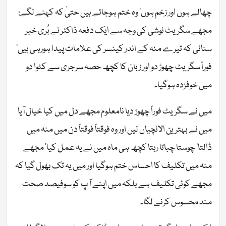
چھالے ہوں اور زخم ہوں‘ وہ ختم ہوجاتے ہیں حتیٰ کہ کہنے لگے:
مجھے سگریٹ نوشی کی وجہ سے ایک دفعہ ڈاکٹر نے بُری خبر
سنائی کہ تیرے منہ کے اندر کینسر کی علامات پیدا ہورہی ہیں‘
فوراً سگریٹ چھوڑ دو اور زبان کا کچھ حصہ سرجری سے کٹوا دو
میں خوفزدہ ہوگیا۔
میں نے سگریٹ فوراً چھوڑ دیا نامعلوم مجھے دل میں کیا خیال آیا
میں نے بہترین الائچیاں لیں اور وہ فوقتاً فوقتاً دن میں منہ میں
ڈالتا‘ چوستا چباتا رہتا کچھ ہی ماہ میں نے یہ عمل کیا‘ مجھے
منہ میں تکلیف کا احساس ختم ہوگیا اور میں یہ تک بھول گیا کہ
مجھے کوئی تکلیف ہے بلکہ میں اپنے آپ کو سوفیصد صحت
مند محسوس کرنے لگا۔