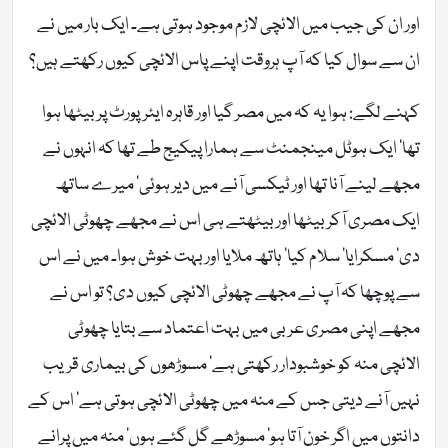
اور ان کی جیب میں الائچی لازم موجود ہوتی ہے۔ ایک بار میں نے
ان سے سوال کیا کہ آپ ہروقت اپنے پاس الائچی کیوں رکھتے ہیں؟
کہنے لگے: ہوا یہ کہ میں مصر گیا اور قاہرہ ایئرپورٹ پر بیٹھا ہوا
تھا‘ ایک ہوٹل مینجمنٹ سے ہمارا پیکیج طے تھا کہ انہوں نے
مجھے لینے آنا تھا اور ٹیکسی آنے میں دیر ہوئی‘ میرے ساتھ
ایک مصری آکر بیٹھا اور بیٹھتے ہی اس نے مجھے چھوٹی الائچی
دی‘ مسکرایا‘ سلام کیا‘ ہاتھ ملایا اور بہت خوش ہوا۔ میں نے اس
سے پوچھا کہ آپ نے مجھے چھوٹی الائچی کیوں دی؟ تو اس نے
مجھے اپنی مصری عربی میں بہت اعتماد سے بتایا چھوٹی
الائچی منہ کو خوشبودار رکھتی ہے‘ مسوڑھوں کی بیماری قریب
نہیں آنے دیتی جس کے منہ میں چھوٹی الائچی ہوتی ہے‘ اس کے
دانتوں میں اگر خون آتا ہو‘ مسوڑھے گل گئے ہوں‘ منہ میں پرانے