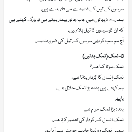
سرسوں کے تیل کے فاٸدے ہی فاٸدے ہیں،
ہمارے دیہاتوں میں جب جانور بیمار ہوتے ہیں تو بزرگ کہتے ہیں
کہ ان کو سرسوں کا تیل پلاٸیں،
أج ہم سب کو بھی سرسوں کے تیل کی ضرورت ہے،
3- نمک (نمک بدلیں)
نمک ہوتا کیا ھے؟
نمک اِنسان کا کِردار بناتا ھے،
ہم کہتے ہیں بندہ بڑا نمک حلال ھے،
یا پھر
بندہ بڑا نمک حرام ھے
نمک انسان کے کردار کی تعمیر کرتا ھے،
ہمیں نمک وہ لینا چاہیے جو مٹی سے آیا ہو،