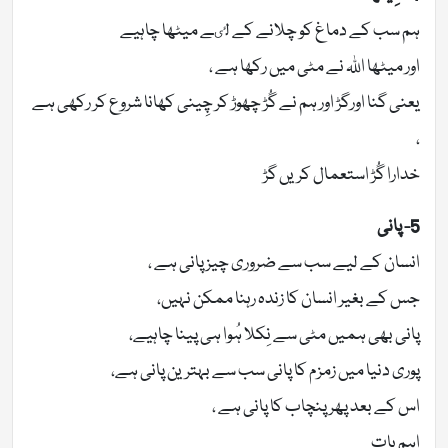
ہم سب کے دماغ کو چلانے کے لٸے میٹھا چاہیے
اور میٹھا اللہ نے مٹی میں رکھا ہے ،
یعنی گنا اورگڑ اور ہم نے گُڑ چھوڑ کر چِینی کھانا شروع کر رکھی ہے
،
خدارا گُڑ استعمال کریں گڑ
5- پانی
انسان کے لیے سب سے ضروری چیز پانی ہے ،
جس کے بغیر انسان کا زندہ رہنا ممکن نہیں،
پانی بھی ہمیں مٹی سے نِکلا ہُوا ہی پینا چاہیے،
پوری دنیا میں زمزم کا پانی سب سے بہترین پانی ہے،
اس کے بعد پھر پنچاب کا پانی ہے ،
اہم بات