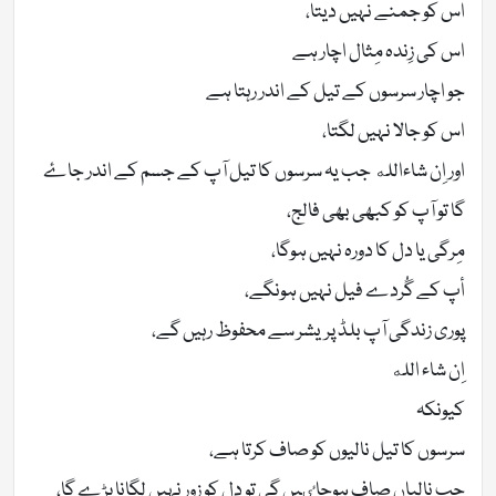
اس کو جمنے نہیں دیتا،
اس کی زِندہ مِثال اچار ہے
جو اچار سرسوں کے تیل کے اندر رہتا ہے
اس کو جالا نہیں لگتا،
اور اِن شاءالله جب یہ سرسوں کا تیل آپ کے جسم کے اندر جاۓ
گا تو آپ کو کبھی بھی فالج،
مِرگی یا دل کا دورہ نہیں ہوگا،
أپ کے گُردے فیل نہیں ہونگے،
پوری زندگی آپ بلڈ پریشر سے محفوظ رہیں گے،
اِن شاء الله
کیونکہ
سرسوں کا تیل نالیوں کو صاف کرتا ہے،
جب نالیاں صاف ہوجاٸیں گی تو دل کو زور نہیں لگانا پڑے گا،