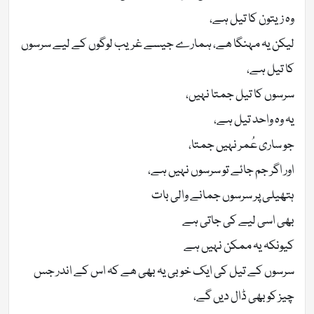
وہ زیتون کا تیل ہے،
لیکن یہ مہنگا ھے، ہمارے جیسے غریب لوگوں کے لیے سرسوں
کا تیل ہے،
سرسوں کا تیل جمتا نہیں،
یہ وہ واحد تیل ہے،
جو ساری عُمر نہیں جمتا،
اور اگر جم جائے تو سرسوں نہیں ہے،
ہتھیلی پر سرسوں جمانے والی بات
بھی اسی لیے کی جاتی ہے
کیونکہ یہ ممکن نہیں ہے
سرسوں کے تیل کی ایک خوبی یہ بھی ھے کہ اس کے اندر جس
چیز کو بھی ڈال دیں گے،