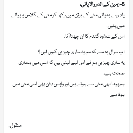
5- زمین کے اندر والا پانی،
یاد رہے یہ پانی مٹی کے برتن میں رکھ کر مٹی کے گلاس یا پیالے
میں پئیں،
اس کے علاوہ گندم کا ان چھنا آٹا،
اب سوال یہ ہے کہ ہم یہ ساری چیزیں کیوں لیں ؟
یہ ساری چیزیں ہم نے اس لیے لینی ہیں کہ اسی میں ہماری
صحت ہے،
ہم پیدا بھی مٹی سے ہوئے ہیں اور واپس دفن بھی اسی مٹی میں
ہونا ہے
منقول..