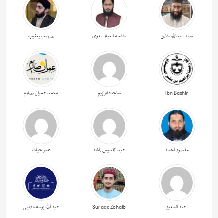
سید عبداللہ طارق
طلحہ اعجاز علوی
صہیب یعقوب
Ibn Bashir
ساجدہ ابراہیم
محمد عمران صارم
مقصود احمد
عبد القدوس راشد
عمر حیات
عبد المعیز
Suraqa Zohaib
عبد اللہ یوسف ذہبی