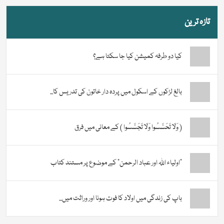
تازہ ترین
کیا دو طرفہ کمیشن کیا جا سکتا ہے؟
بالغ لڑکوں کے اسکول میں پردہ دار خاتون کی تدریس کا...
( وَلَا تَحَسَّسُوا وَلَا تَجَسَّسُوا ) کے معانی میں فرق
“اولیاء اللہ اور عباد الرحمن” کے موضوع پر مستند کتاب
باپ کی زندگی میں اولاد کا فوت ہونا اور وراثت میں...