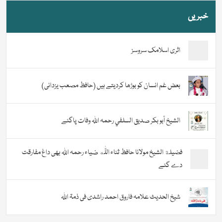
خبریں
اثری اسلامک سروسز
بعض غم انسان کو بوڑھا کردیتے ہیں (حافظ مصعب یزدانی)
الشيخ أبو بكر صديق السلفي رحمہ اللہ وفات پاگئے
فضیلة الشيخ مولانا حافظ ثناء اللّٰه ضیاء رحمہ اللہ بھی داغ مفارقت
دے گئے
شیخ الحدیث علامہ فاروق احمد راشدی فی ذمۃ اللہ