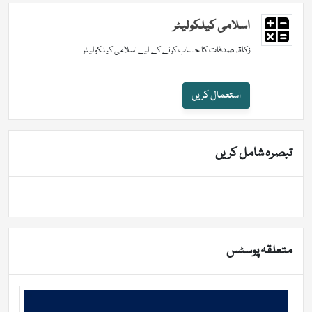
اسلامی کیلکولیٹر
زکاۃ، صدقات کا حساب کرنے کے لیے اسلامی کیلکولیٹر
استعمال کریں
تبصرہ شامل کریں
متعلقہ پوسٹس