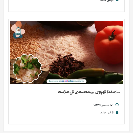
الیاس حامد
سادہ غذا کھچڑی، صحت مندی کی علامت
12 دسمبر, 2023
الیاس حامد