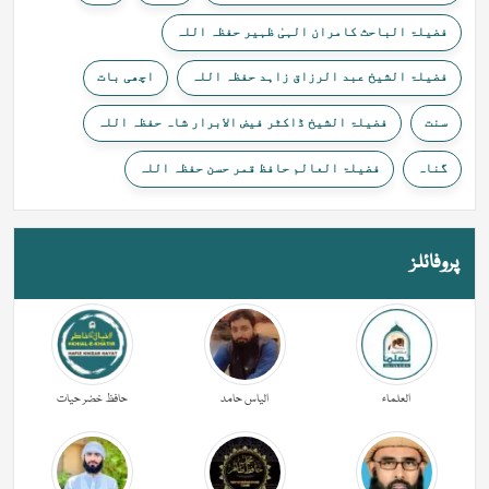
فضیلۃ الباحث کامران الہیٰ ظہیر حفظہ اللہ
فضیلۃ الشیخ عبد الرزاق زاہد حفظہ اللہ
اچھی بات
سنت
فضیلۃ الشیخ ڈاکٹر فیض الابرار شاہ حفظہ اللہ
گناہ
فضیلۃ العالم حافظ قمر حسن حفظہ اللہ
پروفائلز
العلماء
الیاس حامد
حافظ خضر حیات