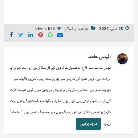
20 مئی, 2023
صحت اور اسلام
575 Views
الیاس حامد
دینی مدرسے سے فارغ التحصیل عالم دین ،ایم فل سکالر ہیں، ایم اے اردو اور ایم
بی اے ہیں، دینی علوم کی تدریس سے بھی وابستہ رہے۔ تحریر و تالیف سے
دیرینہ تعلق ہے، اسلامی، نظریاتی اور تربیتی جریدوں میں طویل عرصہ ادارت
کے فرائض انجام دیتے رہے، ابھی بھی تحقیق و تالیف، خطابت اور ڈیجٹل پلیٹ
فارمز پر علمی، فکری اور دعوتی سرگرمیوں میں مصروف عمل ہیں۔ "العلماء"
مزید پڑھیں
ویب ...