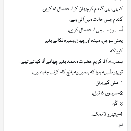
کبھی بھی گندم کو چھان کر استعمال نہ کریں،
گندم جس حالت میں آتی ہے،
اُسے ویسے ہی استعمال کریں،
یعنی سُوجی، میدہ اور چھان وغیرہ نکالے بغیر
کیونکہ
ہمارے آقا کریم حضرت محمد بغیر چھانے أٹا کھاتے تھے،
تو پھر طے یہ ہوا کہ ہمیں یہ پانچ کام کرنے چاہٸیں،
1- مٹی کے برتن،
2- سرسوں کا تیل،
3- گُڑ،
4- پتھر والا نمک،
اور