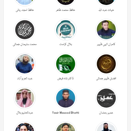
حیات عبد اللہ
حافظ محمد طاھر
حافظ امجد ربانی
کامران الہی ظہیر
بلال کرامت
محمد سلیمان جمالی
افضل ظہیر جمالی
ڈاکٹر شاہ فیض
عبد العزیز آزاد
عمیر رمضان
Yasir Masood Bhatti
عبدالحليم بلال