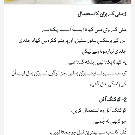
1:مٹی کے برتن کا استعمال
مٹی کے برتن میں کھانا آہستہ آہستہ پکتا ہے
اس کے برعکس سِلور، سٹیل، اور پریشر کُکر میں کھانا جلدی
جلدی تیار ہوتا ہے لیکن
یہ کھانا پکتا نہیں بلکہ گلتا ھے،
تو سب سے پہلے اپنے برتن بدلیں، جن لوگوں نے برتن بدل لیے، اُن
کی زِندگی بدل گئی،
2- کوکنگ آئل
کوکنگ آئل وہ استعمال کریں،
جو کبھی نہ جَمے،
دُنیا کا سب سے بہترین تیل جو جمتا نہیں،