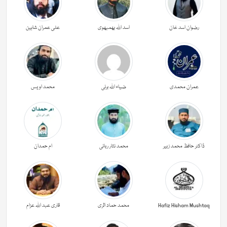
رضوان اسد خان
اسد اللہ بھمبھوی
علی عمران شاہین
عمران محمدی
ضیاء اللہ برنی
محمد اویس
ڈاکٹر حافظ محمد زبیر
محمد نثار ربانی
ام حمدان
Hafiz Hisham Mushtaq
محمد حماد اثری
قاری عبد اللہ عزام