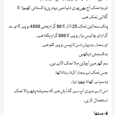
اور وہ نمک أج بھی پوری دنیا میں بہترین پاکستانی کھیوڑا کا
گُلابی نمک ھے،
پِنک ہمالین نمک 25 ڈالر کا 90 گرام یعنی 4000 روپے کا نوے
گرام اور چالیس ہزار روپے کا 900 گرام بِکتا ھے،
اور ہمارے یہاں دس تا بِیس روپے کلو ھے،
بدقسمتی دیکھیں
ہم گھر میں آیوڈین مِلا نمک لاتے ہیں،
جس نمک نے ہمارا کردار بنانا تھا،
وہ ہم نے کھانا چھوڑ دیا۔
اس لٸے میری أپ سے گذارش ھے کہ ہمیشہ پتھر والا نمک
استعمال کریں،
4- مِیٹھا