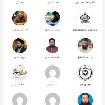
ڈاکٹر حافظ محمد زبیر
محمد نثار ربانی
ام حمدان
Hafiz Hisham Mushtaq
محمد حماد اثری
قاری عبد اللہ عزام
سید عبداللہ طارق
طلحہ اعجاز علوی
صہیب یعقوب
Ibn Bashir
ساجدہ ابراہیم
محمد عمران صارم