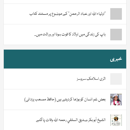
“اولیاء اللہ اور عباد الرحمن” کے موضوع پر مستند کتاب
باپ کی زندگی میں اولاد کا فوت ہونا اور وراثت میں...
خبریں
اثری اسلامک سروسز
بعض غم انسان کو بوڑھا کردیتے ہیں (حافظ مصعب یزدانی)
الشيخ أبو بكر صديق السلفي رحمہ اللہ وفات پاگئے