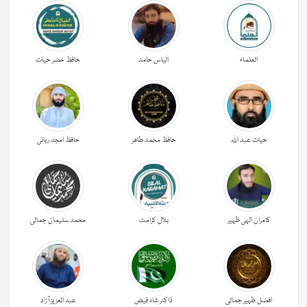
العلماء
الیاس حامد
حافظ خضر حیات
حیات عبد اللہ
حافظ محمد طاھر
حافظ امجد ربانی
کامران الہی ظہیر
بلال کرامت
محمد سلیمان جمالی
افضل ظہیر جمالی
ڈاکٹر شاہ فیض
عبد العزیز آزاد