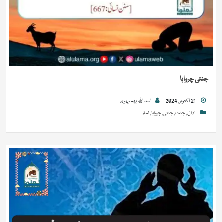
جنتی چرواہا
21 اکتوبر, 2024
اسد اللہ بھمبھوی
اذان
,
جنت
,
جنتی
,
چرواہا
,
نماز