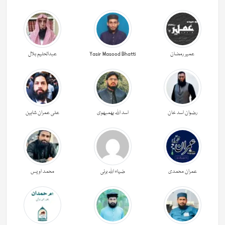
عمیر رمضان
Yasir Masood Bhatti
عبدالحليم بلال
رضوان اسد خان
اسد اللہ بھمبھوی
علی عمران شاہین
عمران محمدی
ضیاء اللہ برنی
محمد اویس