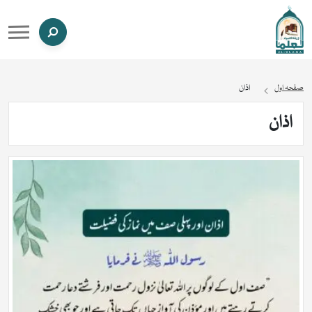
صفحہ اول
اذان
اذان