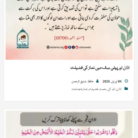
اذان اور پہلی صف میں نماز کی فضیلت
04 اپریل, 2026
حافظ عتیق الرحمن
اذان
,
اللہ کی رحمت
,
فضیلت
,
نماز باجماعت