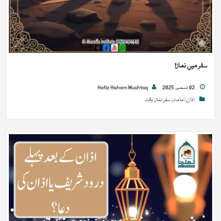
سفر میں نماز!
02 دسمبر, 2025
Hafiz Hisham Mushtaq
اذان
,
امامت
,
سفر
,
نماز
,
وقت