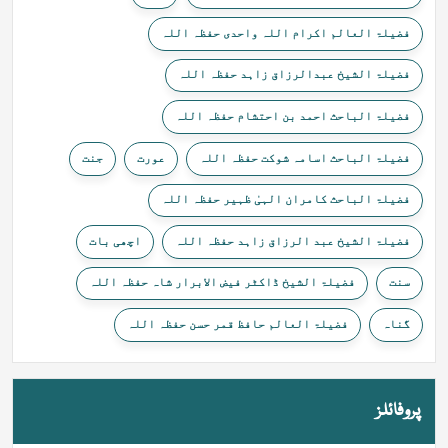
فضیلۃ العالم اکرام اللہ واحدی حفظہ اللہ
فضیلۃ الشیخ عبدالرزاق زاہد حفظہ اللہ
فضیلۃ الباحث احمد بن احتشام حفظہ اللہ
فضیلۃ الباحث اسامہ شوکت حفظہ اللہ
عورت
جنت
فضیلۃ الباحث کامران الہیٰ ظہیر حفظہ اللہ
فضیلۃ الشیخ عبد الرزاق زاہد حفظہ اللہ
اچھی بات
سنت
فضیلۃ الشیخ ڈاکٹر فیض الابرار شاہ حفظہ اللہ
گناہ
فضیلۃ العالم حافظ قمر حسن حفظہ اللہ
پروفائلز