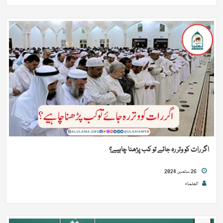
اگر رات کو وتر رہ جائے تو کب پڑھنا چاہیے؟
26 ستمبر, 2024
العلماء