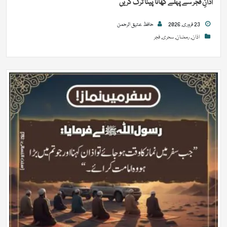
اذانِ فجر سے پہلے کھانا پینا ترک کریں
23 فروری, 2026
حافظ عتیق الرحمن
اذان
,
رمضان
,
سحری
,
فجر