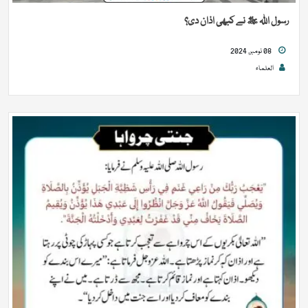
رسول اللہ ﷺ نے کبھی اذان دی؟
08 نومبر, 2024
العلماء