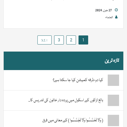
27 جون, 2024
العلماء
Posts
1
2
3
اگلا
pagination
تازہ ترین
کیا دو طرفہ کمیشن کیا جا سکتا ہے؟
بالغ لڑکوں کے اسکول میں پردہ دار خاتون کی تدریس کا...
( وَلَا تَحَسَّسُوا وَلَا تَجَسَّسُوا ) کے معانی میں فرق