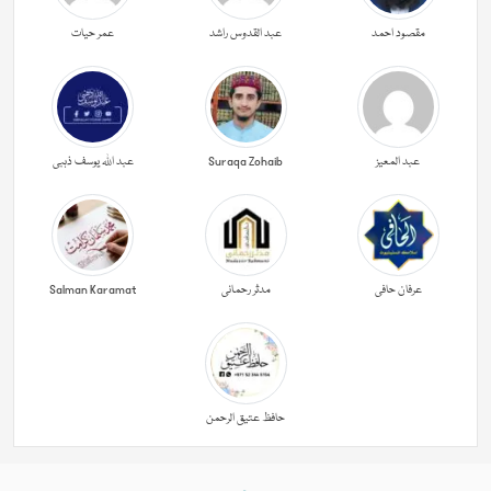
مقصود احمد
عبد القدوس راشد
عمر حیات
عبد المعیز
Suraqa Zohaib
عبد اللہ یوسف ذہبی
عرفان حافی
مدثر رحمانی
Salman Karamat
حافظ عتیق الرحمن