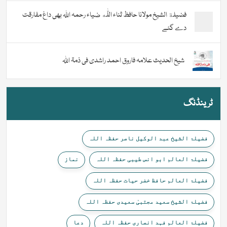
فضیلة الشيخ مولانا حافظ ثناء اللّٰه ضیاء رحمہ اللہ بھی داغ مفارقت
دے گئے
شیخ الحدیث علامہ فاروق احمد راشدی فی ذمۃ اللہ
ٹرینڈنگ
فضیلۃ الشیخ عبد الوکیل ناصر حفظہ اللہ
فضیلۃ العالم ابو انس طیبی حفظہ اللہ
نماز
فضیلۃ العالم حافظ خضر حیات حفظہ اللہ
فضیلۃ الشیخ سعید مجتبیٰ سعیدی حفظہ اللہ
فضیلۃ العالم فہد انصاری حفظہ اللہ
دعا