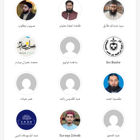
سید عبداللہ طارق
طلحہ اعجاز علوی
صہیب یعقوب
Ibn Bashir
ساجدہ ابراہیم
محمد عمران صارم
مقصود احمد
عبد القدوس راشد
عمر حیات
عبد المعیز
Suraqa Zohaib
عبد اللہ یوسف ذہبی