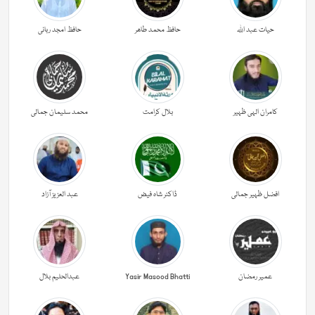
حیات عبد اللہ
حافظ محمد طاھر
حافظ امجد ربانی
کامران الہی ظہیر
بلال کرامت
محمد سلیمان جمالی
افضل ظہیر جمالی
ڈاکٹر شاہ فیض
عبد العزیز آزاد
عمیر رمضان
Yasir Masood Bhatti
عبدالحليم بلال