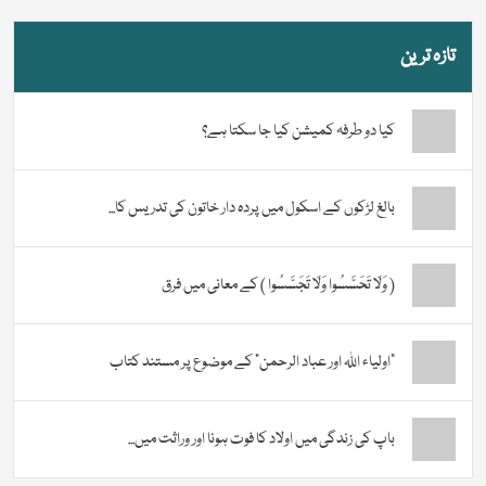
تازہ ترین
کیا دو طرفہ کمیشن کیا جا سکتا ہے؟
بالغ لڑکوں کے اسکول میں پردہ دار خاتون کی تدریس کا...
( وَلَا تَحَسَّسُوا وَلَا تَجَسَّسُوا ) کے معانی میں فرق
“اولیاء اللہ اور عباد الرحمن” کے موضوع پر مستند کتاب
باپ کی زندگی میں اولاد کا فوت ہونا اور وراثت میں...