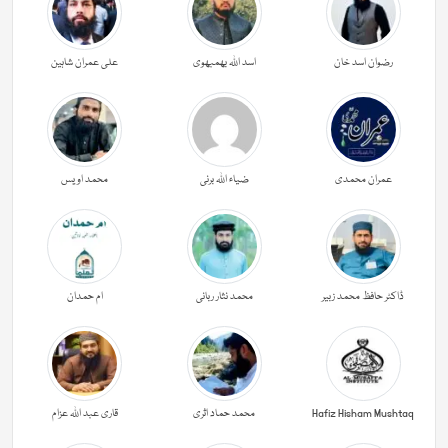
رضوان اسد خان
اسد اللہ بھمبھوی
علی عمران شاہین
عمران محمدی
ضیاء اللہ برنی
محمد اویس
ڈاکٹر حافظ محمد زبیر
محمد نثار ربانی
ام حمدان
Hafiz Hisham Mushtaq
محمد حماد اثری
قاری عبد اللہ عزام