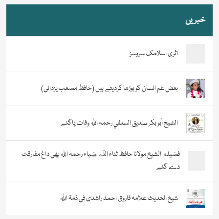
خبریں
اثری اسلامک سروسز
بعض غم انسان کو بوڑھا کردیتے ہیں (حافظ مصعب یزدانی)
الشيخ أبو بكر صديق السلفي رحمہ اللہ وفات پاگئے
فضیلة الشيخ مولانا حافظ ثناء اللّٰه ضیاء رحمہ اللہ بھی داغ مفارقت
دے گئے
شیخ الحدیث علامہ فاروق احمد راشدی فی ذمۃ اللہ