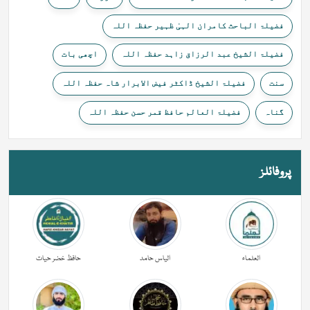
فضیلۃ الباحث کامران الہیٰ ظہیر حفظہ اللہ
فضیلۃ الشیخ عبد الرزاق زاہد حفظہ اللہ
اچھی بات
سنت
فضیلۃ الشیخ ڈاکٹر فیض الابرار شاہ حفظہ اللہ
گناہ
فضیلۃ العالم حافظ قمر حسن حفظہ اللہ
پروفائلز
العلماء
الیاس حامد
حافظ خضر حیات