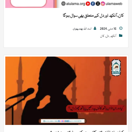
کان، آنکھ اور دل کے متعلق بھی سوال ہوگا
16 مئی, 2024
اسد اللہ بھمبھوی
آنکھ
,
دل
,
کان