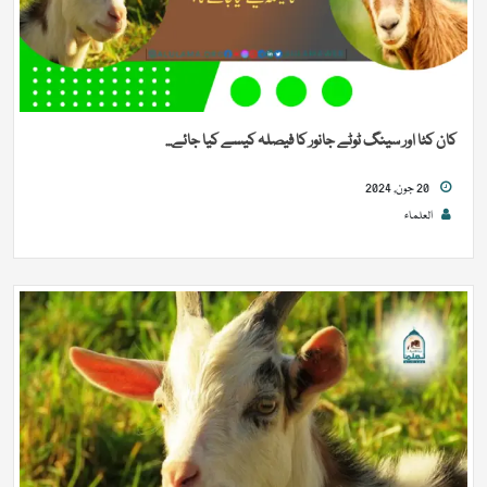
کان کٹا اور سینگ ٹوٹے جانور کا فیصلہ کیسے کیا جائے...
20 جون, 2024
العلماء