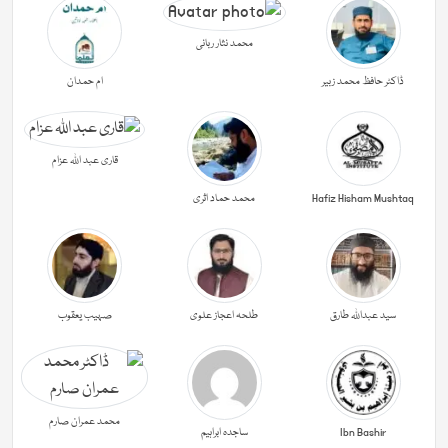
محمد نثار ربانی
ڈاکٹر حافظ محمد زبیر
ام حمدان
قاری عبد اللہ عزام
Hafiz Hisham Mushtaq
محمد حماد اثری
سید عبداللہ طارق
طلحہ اعجاز علوی
صہیب یعقوب
محمد عمران صارم
Ibn Bashir
ساجدہ ابراہیم