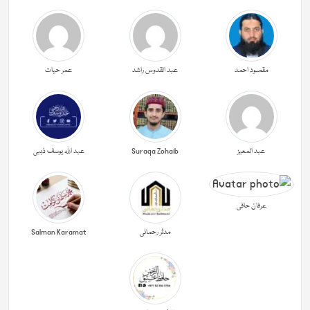
مقصود احمد
عبد القدوس راشد
عمر حیات
عبد المعیز
Suraqa Zohaib
عبد اللہ یوسف ذہبی
عرفان حافی
مدثر رحمانی
Salman Karamat