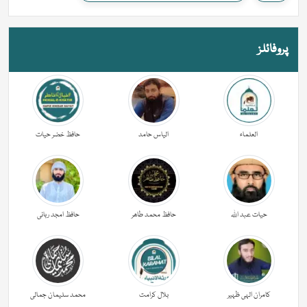
پروفائلز
العلماء
الیاس حامد
حافظ خضر حیات
حیات عبد اللہ
حافظ محمد طاھر
حافظ امجد ربانی
کامران الہی ظہیر
بلال کرامت
محمد سلیمان جمالی