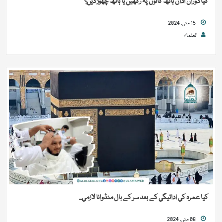
کیا دوران اذان ہاتھ کانوں پہ رکھیں یا ہاتھ چھوڑ دیں؟
15 مئی, 2024
العلماء
کیا عمرہ کی ادائیگی کے بعد سر کے بال منڈوانا لازمی...
06 مئی, 2024