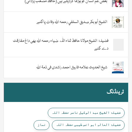
بعض غم انسان کو بوڑھا کردیتے ہیں (حافظ مصعب یزدانی)
الشيخ أبو بكر صديق السلفي رحمہ اللہ وفات پاگئے
فضیلة الشيخ مولانا حافظ ثناء اللّٰه ضیاء رحمہ اللہ بھی داغ مفارقت
دے گئے
شیخ الحدیث علامہ فاروق احمد راشدی فی ذمۃ اللہ
ٹرینڈنگ
فضیلۃ الشیخ عبد الوکیل ناصر حفظہ اللہ
فضیلۃ العالم ابو انس طیبی حفظہ اللہ
نماز