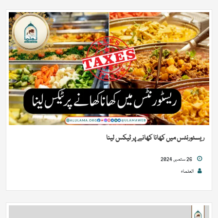
ریسٹورنٹس میں کھانا کھانے پر ٹیکس لینا
26 ستمبر, 2024
العلماء