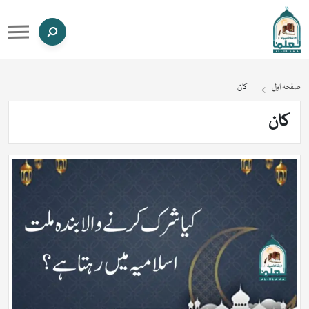
صفحہ اول
کان
کان