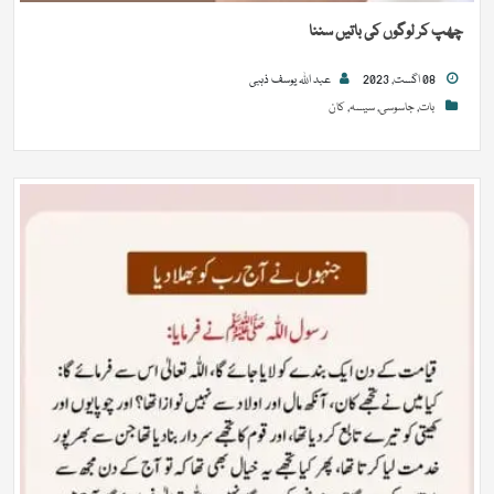
چھپ کر لوگوں کی باتیں سننا
08 اگست, 2023
عبد اللہ یوسف ذہبی
بات
,
جاسوسی
,
سیسہ
,
کان