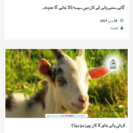
گانے سننے والے کے کان میں سیسہ ڈالا جائے, گا حدیث...
20 مئی, 2024
العلماء
قربانی والے جانور کا کان چیرا ہوا ہونا ؟