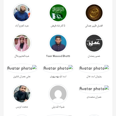
افضل ظہیر جمالی
ڈاکٹر شاہ فیض
عبد العزیز آزاد
عمیر رمضان
Yasir Masood Bhatti
عبدالحليم بلال
رضوان اسد خان
اسد اللہ بھمبھوی
علی عمران شاہین
عمران محمدی
ضیاء اللہ برنی
محمد اویس