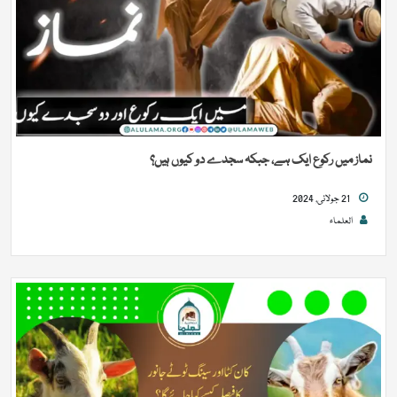
نماز میں رکوع ایک ہے، جبکہ سجدے دو کیوں ہیں؟
21 جولائی, 2024
العلماء