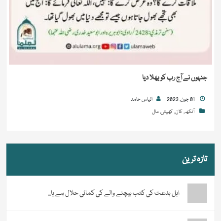
جنہوں نے آج رب کو بھلا دیا
01 جون, 2023
الیاس حامد
آنکھ
,
کان
,
کھیتی
,
مال
تازہ ترین
اہل بدعت کی کتب بیچنے والے کی کمائی حلال ہے یا...