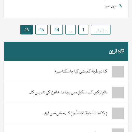
فتوی نمبر: 1
Posts
سابقہ
1
…
44
45
46
pagination
تازہ ترین
کیا دو طرفہ کمیشن کیا جا سکتا ہے؟
بالغ لڑکوں کے اسکول میں پردہ دار خاتون کی تدریس کا...
( وَلَا تَحَسَّسُوا وَلَا تَجَسَّسُوا ) کے معانی میں فرق