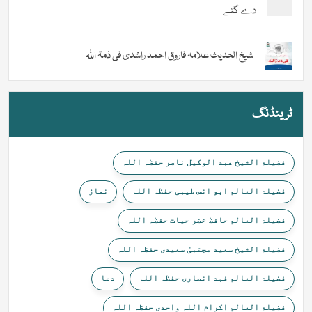
دے گئے
شیخ الحدیث علامہ فاروق احمد راشدی فی ذمۃ اللہ
ٹرینڈنگ
فضیلۃ الشیخ عبد الوکیل ناصر حفظہ اللہ
فضیلۃ العالم ابو انس طیبی حفظہ اللہ
نماز
فضیلۃ العالم حافظ خضر حیات حفظہ اللہ
فضیلۃ الشیخ سعید مجتبیٰ سعیدی حفظہ اللہ
فضیلۃ العالم فہد انصاری حفظہ اللہ
دعا
فضیلۃ العالم اکرام اللہ واحدی حفظہ اللہ