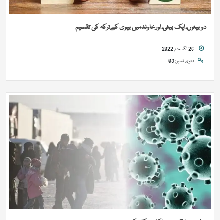
دو بیٹوں،ایک بیٹی،اورخاوندمیں بیوی کےترکہ کی تقسیم
26 اگست, 2022
فتوی نمبر: 03