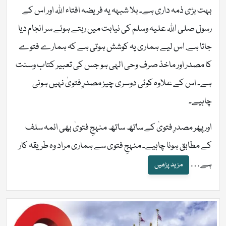
بہت بڑی ذمہ داری ہے۔ بلا شبہہ یہ فریضہ افتاء اللہ اور اس کے
رسول صلی اللہ علیہ وسلم کی نیابت میں رہتے ہوئے سر انجام دیا
جاتا ہے. اس لیے ہماری یہ کوشش ہوتی ہے کہ ہمارے فتوے
کا مصدر اور ماخذ صرف وحی الہی ہو جس کی تعبیر کتاب وسنت
ہے۔ اس کے علاوہ کوئی دوسری چیز مصدرِ فتویٰ نہیں ہونی
چاہیے۔
اور پھر مصدرِ فتویٰ کے ساتھ ساتھ منہجِ فتویٰ بھی ائمہ سلف
کے مطابق ہونا چاہیے۔ منہجِ فتوی سے ہماری مراد وہ طریقہ کار
ہے
…
مزید پڑھیں