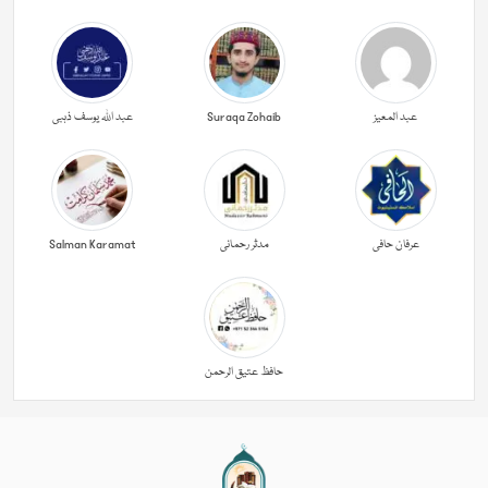
عبد المعیز
Suraqa Zohaib
عبد اللہ یوسف ذہبی
عرفان حافی
مدثر رحمانی
Salman Karamat
حافظ عتیق الرحمن