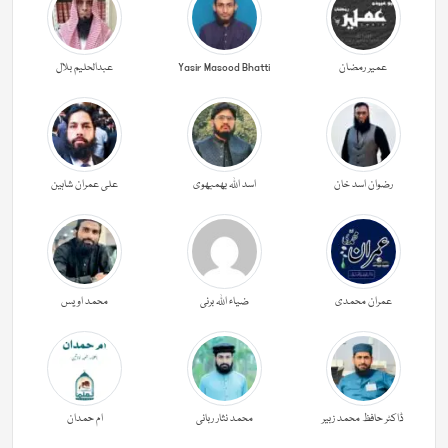
عمیر رمضان
Yasir Masood Bhatti
عبدالحليم بلال
رضوان اسد خان
اسد اللہ بھمبھوی
علی عمران شاہین
عمران محمدی
ضیاء اللہ برنی
محمد اویس
ڈاکٹر حافظ محمد زبیر
محمد نثار ربانی
ام حمدان