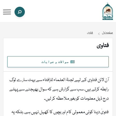
صفحہ اول
فتاوی
فتاوی
سوالات و جوابات
آن لائن فتاوی کے لیے لجنۃ العلماء للإفتاء سے بہت سارے لوگ
رابطہ کرتے ہیں، سب سے گزارش ہے کہ سوال بھیجنے سے پہلے
درج ذیل معلومات کو بغور ملاحظہ کر لیں۔
فتویٰ دینا کوئی معمولی کام اور بچوں کا کھیل نہیں ہے، بلکہ یہ