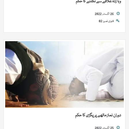
وبا زدہ علاقے سے نکلنے کا حکم
26 اگست, 2022
فتوی نمبر: 02
دوران نماز ماتھے پر پگڑی کا حکم
25 اگست, 2022