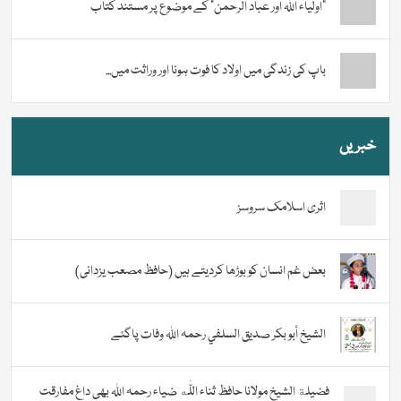
“اولیاء اللہ اور عباد الرحمن” کے موضوع پر مستند کتاب
باپ کی زندگی میں اولاد کا فوت ہونا اور وراثت میں...
خبریں
اثری اسلامک سروسز
بعض غم انسان کو بوڑھا کردیتے ہیں (حافظ مصعب یزدانی)
الشيخ أبو بكر صديق السلفي رحمہ اللہ وفات پاگئے
فضیلة الشيخ مولانا حافظ ثناء اللّٰه ضیاء رحمہ اللہ بھی داغ مفارقت