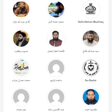
Hafiz Hisham Mushtaq
محمد حماد اثری
قاری عبد اللہ عزام
سید عبداللہ طارق
طلحہ اعجاز علوی
صہیب یعقوب
Ibn Bashir
ساجدہ ابراہیم
محمد عمران صارم
مقصود احمد
عبد القدوس راشد
عمر حیات