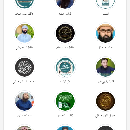
العلماء
الیاس حامد
حافظ خضر حیات
حیات عبد اللہ
حافظ محمد طاھر
حافظ امجد ربانی
کامران الہی ظہیر
بلال کرامت
محمد سلیمان جمالی
افضل ظہیر جمالی
ڈاکٹر شاہ فیض
عبد العزیز آزاد