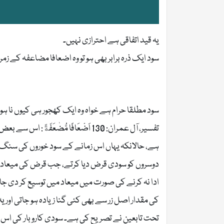
یہ قید اتفاقی ہے احترازی نہیں۔
سود ایک ذرہ برابر بھی ہو تو وہ اضعافا مضاعفہ کے ز
سود مطلقا حرام ہے خواہ وہ ایک کھجور ہی کیوں نا ہو۔
تفسیر، آل عمران: 130 اَضْعَافًا مُّ
ہے، حالانکہ یہاں اس زمانے کے سود خوروں کی سنگ د
دوسروں کو سودی قرض دیا کرتے، جب قرض کی میعاد خت
ادا نہ کرنے کی صورت میں میعاد میں توسیع کر دی جا
کی مقدار اصل زر سے بھی کئی گنا زیادہ ہو جاتی اور یہ
تحت تابعین نے تصریح کی ہے۔ سودی کاروبار کی اس بھیا