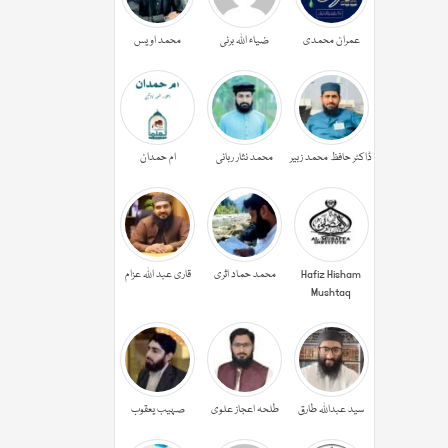
عمران محمدی
ضیاء اللہ برنی
محمد اویس
ڈاکٹر حافظ محمد زبیر
محمد نثار ربانی
ام حمدان
Hafiz Hisham
محمد حماد اثری
قاری عبد اللہ عزام
Mushtaq
سید عبداللہ طارق
طلحہ اعجاز علوی
صہیب یعقوب