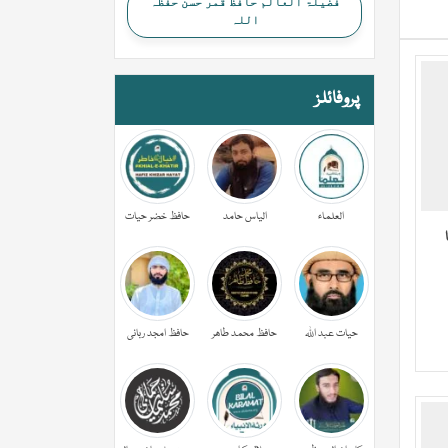
فضیلۃ العالم حافظ قمر حسن حفظہ
اللہ
پروفائلز
العلماء
الیاس حامد
حافظ خضر حیات
حیات عبد اللہ
حافظ محمد طاھر
حافظ امجد ربانی