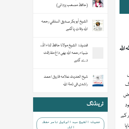
(حافظ مصعب یزدانی)
الشيخ أبو بكر صديق السلفي رحمہ
اللہ وفات پاگئے
فضیلة الشيخ مولانا حافظ ثناء اللّٰه
اللہ
ضیاء رحمہ اللہ بھی داغ مفارقت
دے گئے
ی
شیخ الحدیث علامہ فاروق احمد
وگ
راشدی فی ذمۃ اللہ
رض
ٹرینڈنگ
ود
ر کے
فضیلۃ الشیخ عبد الوکیل ناصر حفظہ
یا
اللہ