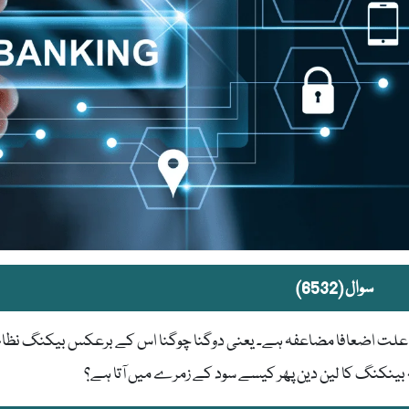
سوال (6532)
 علت اضعافا مضاعفہ ہے۔ یعنی دوگنا چوگنا اس کے برعکس بیکنگ نظام