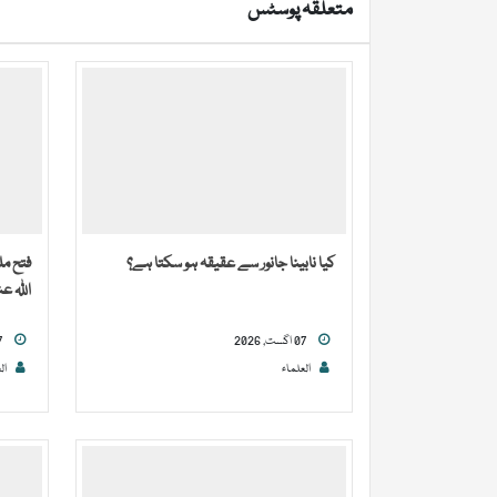
متعلقہ پوسٹس
کیا نابینا جانور سے عقیقہ ہو سکتا ہے؟
فتح م
اللہ عن
07 اگست, 2026
07 اگست, 2026
العلماء
ال