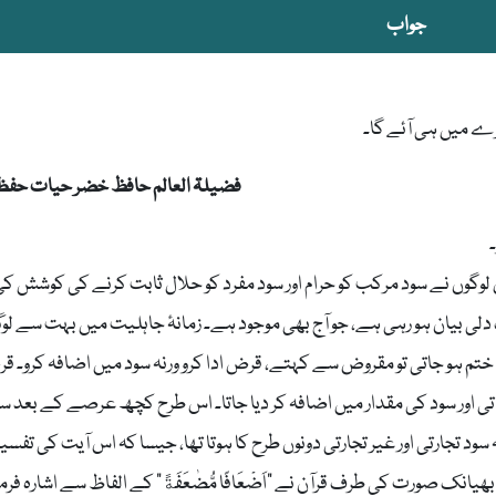
جواب
مرے میں ہی آئے گا۔
فضیلۃ العالم حافظ خضر حیات حفظہ 
ضٰعَفَةً: اس سے بعض لوگوں نے سود مرکب کو حرام اور سود مفرد کو حلال ثابت کرنے کی کوشش ک
لی بیان ہو رہی ہے، جو آج بھی موجود ہے۔ زمانۂ جاہلیت میں بہت سے ل
م ہو جاتی تو مقروض سے کہتے، قرض ادا کرو ورنہ سود میں اضافہ کرو۔ ق
تی اور سود کی مقدار میں اضافہ کر دیا جاتا۔ اس طرح کچھ عرصے کے بعد س
 سود تجارتی اور غیر تجارتی دونوں طرح کا ہوتا تھا، جیسا کہ اس آیت کی تفسی
نک صورت کی طرف قرآن نے ”اَضْعَافًا مُّضٰعَفَةً“ کے الفاظ سے اشارہ فرما