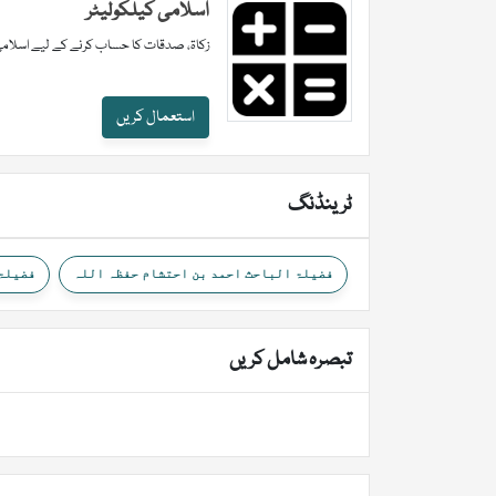
اسلامی کیلکولیٹر
زکاۃ، صدقات کا حساب کرنے کے لیے اسلامی
استعمال کریں
ٹرینڈنگ
فضیلۃ الباحث احمد بن احتشام حفظہ اللہ
فضیلۃ 
تبصرہ شامل کریں