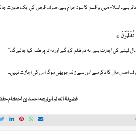
جائز ہے۔ اسلام میں ہر قسم کا سود حرام ہے، صرف قرض کی ایک صورت جائز
 تُظْلَمُوْنَ »
رف اصل مال کا ذکر ہے اس سے زائد جو بھی ہوگا اس کی اجازت نہیں۔
فضیلۃ العالم ابو زرعہ احمد بن احتشام حفظہ