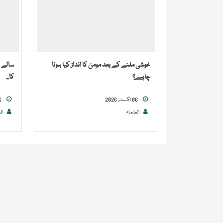
خوشی ملنے کے بعد مومن کا انداز کیا ہونا
سالے ک
چاہیے؟
کا...
06 اگست, 2026
06 اگست, 2026
العلماء
ال