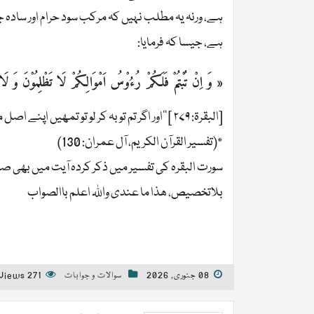
ہے، ورنہ یہ مطلب نہیں کہ مرکب سود حرام اور سادہ 
ہے، جیسا کہ فرمایا:
« وَ اِنْ تُبْتُمْ فَلَكُمْ رُءُوْسُ اَمْوَالِكُمْ لَا تَظْلِمُوْنَ وَ لَا
[البقرۃ: ۲۷۹ ] ’’اور اگر تم توبہ کر لو تو تمھیں اپنے اصل مال لینے کی اجازت ہے، نہ تم ظلم کرو گے اور نہ تم پر ظلم کیا جائے گا۔‘‘
*(تفسیر القرآن الکریم، آل عمران: 130)
سورت البقرہ کی تفسیر میں ذکر کردہ آیت میں بھی ص
بلاتخصیص، ھذا ما عندی واللہ اعلم باالصواب
08 جنوری, 2026
سوالات و جوابات
271 Views