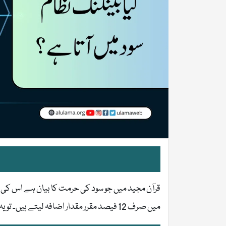
قرآن مجید میں جو سود کی حرمت کا بیان ہے اس کی
میں صرف 12 فیصد مقرر مقدار اضافہ لیتے ہیں۔ تو یہ بینکنگ کا لین دین پھر کیسے سود کے زمرے میں آتا ہے؟