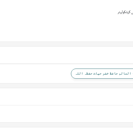
 کیلکولیٹر
العالم حافظ خضر حیات حفظہ اللہ