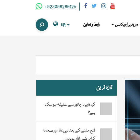
+923098280125
مزید پراجیکٹس
رابط و تعاون
UR
تازہ ترین
کیا نابینا جانور سے عقیقہ ہو سکتا
ہے؟
فتح ملنے کے بعد نبیﷺ اور صحابہ
کرام رضی اللہ عنہم...