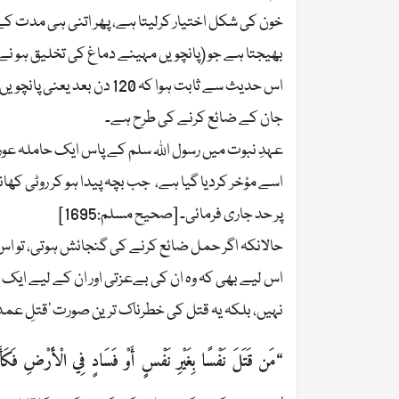
خون کی شکل اختیار کرلیتا ہے، پھر اتنی ہی مدت کے 
بھیجتا ہے جو (پانچویں مہینے دماغ کی تخلیق ہو نے
اس حدیث سے ثابت ہوا کہ 0
جان کے ضائع کرنے کی طرح ہے۔
عہدِ نبوت میں رسول اللہ سلم کے پاس ایک حاملہ ع
اسے مؤخر کردیا گیا ہے، جب بچہ پیدا ہو کر روٹی کھا
پر حد جاری فرمائی۔ [صحيح مسلم:1695]
حالانکہ اگر حمل ضائع کرنے کی گنجائش ہوتی، تو ا
اس لیے بھی کہ وہ ان کی بےعزتی اور ان کے لیے ایک 
نہیں، بلکہ یہ قتل کی خطرناک ترین صورت ’قتلِ عمد‘
“مَن قَتَلَ نَفْسًا بِغَيْرِ نَفْسٍ أَوْ فَسَادٍ فِي الْأَرْضِ فَكَأَنَّ