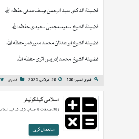
فضیلۃ الدکتور عبد الرحمن یوسف مدنی حفظہ اللہ
فضیلۃ الشیخ سعید مجتبیٰ سعیدی حفظہ اللہ
فضیلۃ الشیخ ابو عدنان محمد منیر قمر حفظہ اللہ
فضیلۃ الشیخ محمد إدریس اثری حفظہ اللہ
فتوی نمبر: 430
20 جولائی, 2023
فتاوی
اسلامی کیلکولیٹر
زکاۃ، صدقات کا حساب کرنے کے لیے اسلامی
استعمال کریں