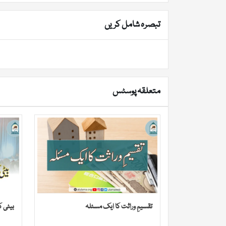
تبصرہ شامل کریں
متعلقہ پوسٹس
تقسیمِ وراثت کا ایک مسئلہ
بیٹی 