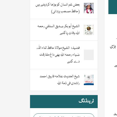
بعض غم انسان کو بوڑھا کردیتے ہیں
(حافظ مصعب یزدانی)
الشيخ أبو بكر صديق السلفي رحمہ
اللہ وفات پاگئے
 بڑی
فضیلة الشيخ مولانا حافظ ثناء اللّٰه
ضیاء رحمہ اللہ بھی داغ مفارقت
دے گئے
ے
شیخ الحدیث علامہ فاروق احمد
راشدی فی ذمۃ اللہ
ٹرینڈنگ
د