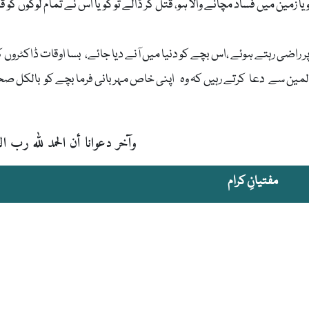
زمین میں فساد مچانے والا ہو، قتل کر ڈالے تو گویا اس نے تمام لوگوں کو ق
 پر راضی رہتے ہوئے ،اس بچے کو دنیا میں آنے دیا جائے، بسا اوقات ڈاکٹروں 
لمین سے دعا کرتے رہیں کہ وہ اپنی خاص مہربانی فرما بچے کو بالکل ص
وآخر دعوانا أن الحمد لله رب الع
مفتیانِ کرام