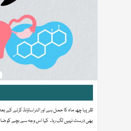
تقریبا چھ ماہ کا حمل ہے اور الٹراساؤنڈ کرنے کے بعد
بھی درست نہیں لگ رہا۔ کیا اس وجہ سے بچے کو ضائع 