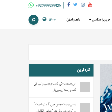
+923098280125
مزید پراجیکٹس
رابط و تعاون
UR
تازہ ترین
اہل بدعت کی کتب بیچنے والے کی
کمائی حلال ہے یا...
ایسی روایت جس میں “أهل البيت”
اور “وأزواجه وذريته” دونوں الفاظ...