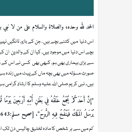
الحمد لله وحده، والصلاة والسلام على من لا نبي بع
اس دنیا میں کتنے بچے ہیں ، جن کے بازو، ٹانگیں نہیں 
بچے اس دنیا میں موجود ہیں، کیا ان کے والدین ان کے
سے بڑی بیماری بھی ہو، کبھی بھی کسی نے اس کے سب
صورتِ مسؤلہ میں بھی بچہ ماں کے پیٹ میں زندہ ہ
ہیں۔ نبی کریم صلی اللہ علیہ وسلم کا ارشادِ گرامی ہے
“إِنَّ أَحَدَكُمْ يُجْمَعُ خَلْقُهُ فِي بَطْنِ أُمِّهِ أَرْبَعِينَ يَوْمًا
يُرْسَلُ الْمَلَكُ فَيَنْفُخُ فِيهِ الرُّوحَ”. [صحيح مسلم:2643 ]
’تم میں سے ہر شخص کا مادہ تخلیق چالیس دن تک اس