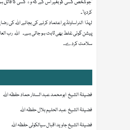
’جو شخص کسی کو بغیر اس کے کہ وه کسی کا قاتل ہو یا 
کردیا‘۔
لہذا الٹراساونڈ پر اعتماد کرنے کی بجائے اللہ کی رضا
پیشن گوئی غلط بھی ثابت ہو جاتی ہے۔ اللہ رب العا
سلامت کردے۔
فضیلۃ الشیخ ابو محمد عبد الستار حماد حفظہ اللہ
فضیلۃ الشیخ عبد الحلیم بلال حفظہ اللہ
فضیلۃ الشیخ جاوید اقبال سیالکوٹی حفظہ اللہ