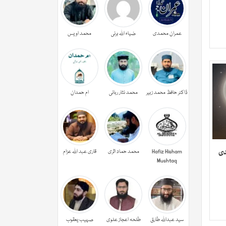
عمران محمدی
ضیاء اللہ برنی
محمد اویس
ڈاکٹر حافظ محمد زبیر
محمد نثار ربانی
ام حمدان
دی
Hafiz Hisham
محمد حماد اثری
قاری عبد اللہ عزام
Mushtaq
سید عبداللہ طارق
طلحہ اعجاز علوی
صہیب یعقوب