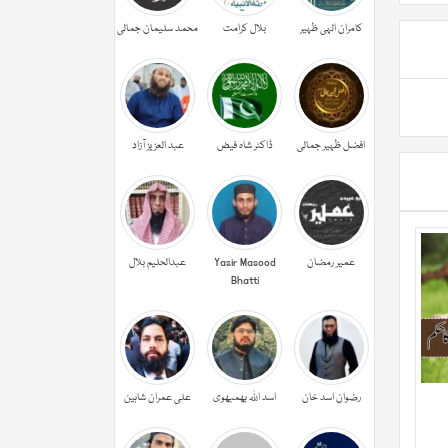
کامران الہی ظہیر
بلال کرامت
محمد سلیمان جمالی
افضل ظہیر جمالی
ڈاکٹر شاہ فیض
عبد العزیز آزاد
عمیر رمضان
Yasir Masood
عبدالحليم بلال
Bhatti
رضوان اسد خان
اسد اللہ بھمبھوی
علی عمران شاہین