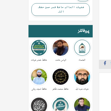
فضیلۃ العالم حافظ قمر حسن حفظہ
اللہ
پروفائلز
العلماء
الیاس حامد
حافظ خضر حیات
حیات عبد اللہ
حافظ محمد طاھر
حافظ امجد ربانی