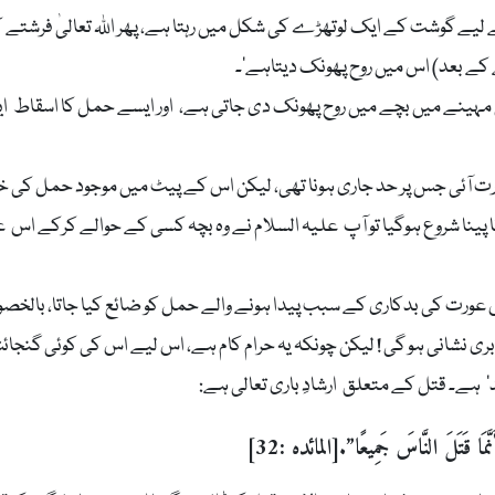
لیے گوشت کے ایک لوتھڑے کی شکل میں رہتا ہے، پھر اللہ تعالیٰ فرشتے ک
 کے بعد) اس میں روح پھونک دیتاہے‘۔
12 دن بعد یعنی پانچویں مہینے میں بچے میں روح پھونک دی جاتی ہے، اور ایسے حمل کا اسقاط 
ورت آئی جس پر حد جاری ہونا تھی، لیکن اس کے پیٹ میں موجود حمل کی خ
نا پینا شروع ہوگیا تو آپ علیہ السلام نے وہ بچہ کسی کے حوالے کرکے اس 
س عورت کی بدکاری کے سبب پیدا ہونے والے حمل کو ضائع کیا جاتا، بالخ
بری نشانی ہو گی ! لیکن چونکہ یہ حرام کام ہے، اس لیے اس کی کوئی گنجا
 ہے۔ قتل کے متعلق ارشادِ باری تعالی ہے:
مَا قَتَلَ النَّاسَ جَمِيعًا”.[المائدہ :32]