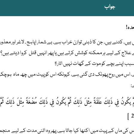
جواب
ده!
ہیں، کتنے ہیں، جن کا ذہنی توازن خراب ہے، بے شمار اپاہج ، لاغر اور معذور
 علاج کے لیے ہر ممکنہ کوشش کرتے ہیں یا پھر انہیں قتل کروا دیتے ہیں؟
ب اپنے بچے کو موت کے گھاٹ نہیں اتارا!
ے، اس میں روح پھونک دی گئی ہے، کیونکہ اس کو پیٹ میں چھ ماہ ہوچک
:
 ثُمَّ يَكُونُ فِي ذَلِكَ عَلَقَةً مِثْلَ ذَلِكَ ثُمَّ يَكُونُ فِي ذَلِكَ مُضْغَةً مِثْلَ ذَلِكَ ثُمَّ
 کی ماں کے پیٹ میں اکٹھا کیا جاتا ہے، پھر وہ اتنی مدت کے لیے منجم