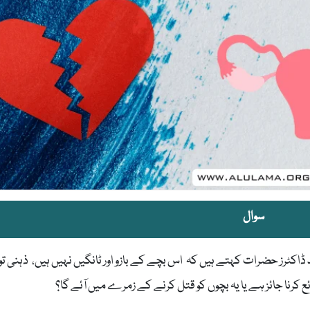
سوال
 ڈاکٹرز حضرات کہتے ہیں کہ اس بچے کے بازو اور ٹانگیں نہیں ہیں، ذہنی تو
کرنا جائز ہے یا یہ بچوں کو قتل کرنے کے زمرے میں آئے گا؟