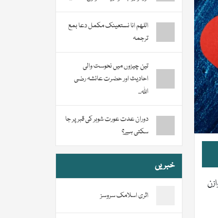
اللھم انا نستعینک مکمل دعا بمع
ترجمہ
تین چیزوں میں نحوست والی
احادیث اور حضرت عائشہ رضی
اللہ...
دوران عدت عورت شوہر کی قبر پر جا
سکتی ہے؟
خبریں
ازن
اثری اسلامک سروسز