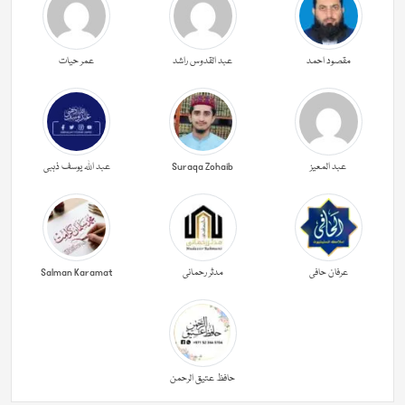
مقصود احمد
عبد القدوس راشد
عمر حیات
عبد المعیز
Suraqa Zohaib
عبد اللہ یوسف ذہبی
عرفان حافی
مدثر رحمانی
Salman Karamat
حافظ عتیق الرحمن