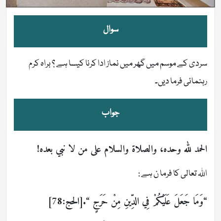
سوال
سردی کے موسم میں گھر میں نماز ادا کرنا کیسا ہے ؟ براہ کرم
رہنمائی فرما دیں۔
جواب
الحمد لله وحده، والصلاة والسلام على من لا نبي بعده!
اللہ تعالی کا فرما ن ہے :
“وَمَا جَعَلَ عَلَيْكُمْ فِي الدِّينِ مِنْ حَرَجٍ “.[الحج:78]