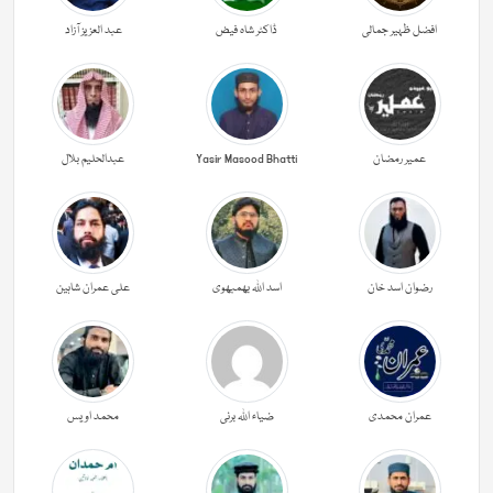
افضل ظہیر جمالی
ڈاکٹر شاہ فیض
عبد العزیز آزاد
عمیر رمضان
Yasir Masood Bhatti
عبدالحليم بلال
رضوان اسد خان
اسد اللہ بھمبھوی
علی عمران شاہین
عمران محمدی
ضیاء اللہ برنی
محمد اویس