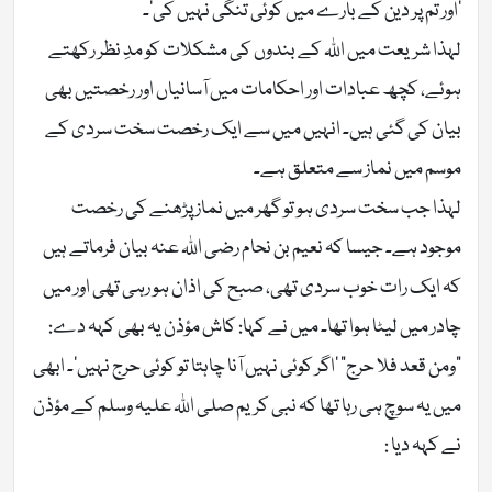
’اور تم پر دین کے بارے میں کوئی تنگی نہیں کی‘۔
لہذا شریعت میں اللہ کے بندوں کی مشکلات کو مدِ نظر رکھتے
ہوئے، کچھ عبادات اور احکامات میں آسانیاں اور رخصتیں بھی
بیان کی گئی ہیں۔ انہیں میں سے ایک رخصت سخت سردی کے
موسم میں نماز سے متعلق ہے۔
لہذا جب سخت سردی ہو تو گھر میں نماز پڑھنے کی رخصت
موجود ہے۔ جیسا کہ نعیم بن نحام رضی اللہ عنہ بیان فرماتے ہیں
کہ ایک رات خوب سردی تھی، صبح کی اذان ہو رہی تھی اور میں
چادر میں لیٹا ہوا تھا۔ میں نے کہا: کاش مؤذن یہ بھی کہہ دے:
“ومن قعد فلا حرج” ’اگر کوئی نہیں آنا چاہتا تو کوئی حرج نہیں‘۔ ابھی
میں یہ سوچ ہی رہا تھا کہ نبی کریم صلی اللہ علیہ وسلم کے مؤذن
نے کہہ دیا :