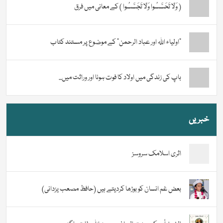
( وَلَا تَحَسَّسُوا وَلَا تَجَسَّسُوا ) کے معانی میں فرق
“اولیاء اللہ اور عباد الرحمن” کے موضوع پر مستند کتاب
باپ کی زندگی میں اولاد کا فوت ہونا اور وراثت میں...
خبریں
اثری اسلامک سروسز
بعض غم انسان کو بوڑھا کردیتے ہیں (حافظ مصعب یزدانی)