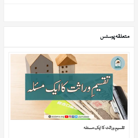
متعلقہ پوسٹس
تقسیمِ وراثت کا ایک مسئلہ