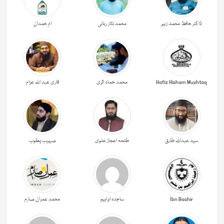
ڈاکٹر حافظ محمد زبیر
محمد نثار ربانی
ام حمدان
Hafiz Hisham Mushtaq
محمد حماد اثری
قاری عبد اللہ عزام
سید عبداللہ طارق
طلحہ اعجاز علوی
صہیب یعقوب
Ibn Bashir
ساجدہ ابراہیم
محمد عمران صارم