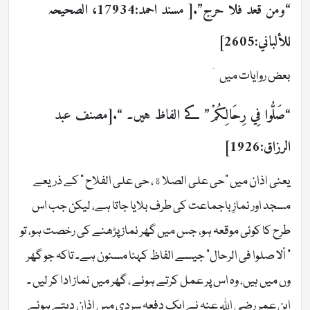
“ومن قعد فلا حرج”.[ مسند احمد:17934، الصحیحہ
للألباني:2605]
بعض روایات میں ۤ
“صَلُّوا فِي رِحَالِكُمْ” کے الفاظ ہیں۔ “.[مصنف عبد
الرزاق:1926]
یعنی اذان میں “حی علی الصلاة، حی علی الفلاح ” کے ذریعے
مسجد اور نمازِ باجماعت کی طرف بلایا جاتا ہے، لیکن جب اس
طرح کا کوئی موقعہ ہو، جس میں گھر نماز پڑھنے کی رخصت ہو، تو
” ألا صلوا فی الرحال” جیسے الفاظ کہنا مسنون ہے۔ تاکہ جو گھر
وں میں ہیں، وہ اس پر عمل کرتے ہوئے ، گھر میں نماز ادا کر لیں ۔
ابنِ عمر رضی اللہ عنہ نے ایک دفعہ سردی میں اذان دیتے ہوئے