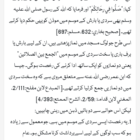
کہا: “صَلُّوا فِي رِحَالِكُمْ” اور فرمایا کہ اللہ کے رسول صلی اللہ علیہ
وسلم بھی سردی یا بارش کے موسم میں موذن کو یہی حکم دیا کرتے
تھے۔ [صحيح بخاري: 632، مسلم:697]
اسی طرح جو لوگ مسجد میں نماز پڑھتے ہیں، ان کے لیے بارش یا
برف باری یا سخت سردی کے موسم میں “الجمع بین الصلاتین”
یعنی دو نمازوں کو ایک ساتھ ادا کرنے کی رخصت ہوگی۔ جیسا
کہ ابن عمر رضی اللہ عنہ سے متعلق مروی ہے کہ وہ سخت سردی
میں دو نمازیں جمع کرلیا کرتے تھے۔[ المبدع لابن مفلح:2/111،
المغني لابن قدامة:2/59، الشرح الممتع:4/393]
لیکن اس حوالے سے دو باتیں ذہن میں رہنی چاہییں:
1. یہ رخصت ایسی سردی کے موسم میں ہے، جو معمول سے زیادہ
ہو کہ سب لوگوں کے لیے اسےبرداشت کرنا مشکل ہو۔ عام