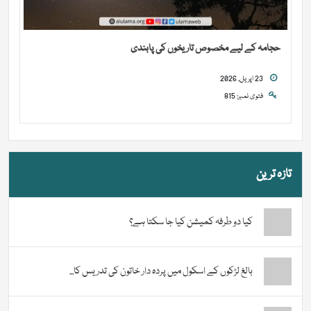
حجامہ کے لیے مخصوص تاریخوں کی پابندی
23 اپریل, 2026
فتوی نمبر: 815
تازہ ترین
کیا دو طرفہ کمیشن کیا جا سکتا ہے؟
بالغ لڑکوں کے اسکول میں پردہ دار خاتون کی تدریس کا...