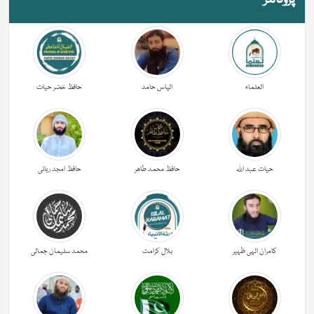
پروفائلز
العلماء
الیاس حامد
حافظ خضر حیات
حیات عبد اللہ
حافظ محمد طاھر
حافظ امجد ربانی
کامران الہی ظہیر
بلال کرامت
محمد سلیمان جمالی