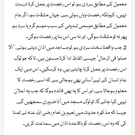
معمول کے مطابق سردی ہو، تو اس رخصت پر عمل کرنا درست
نہیں۔ کیونکہ رخصت وہاں ہوتی ہے، جہاں مشقت ہو۔ اگر عام
معمول کے مطابق موسمی تبدیلی کے سبب موسم گرم یا سرد ہو،
پھر نہ تو مشقت ہوگی، اور نہ ہی اس بنا پر رخصت ہوگی۔
2. جب واقعتا سخت سردی ہو، تو مساجد میں اذان دیتے ہوئے، ” ألا
صلوا فی الرحال” جیسے الفاظ ادا کرنا مسنون ہیں۔ تاکہ جو لوگ
اس رخصت پر عمل کرنا چاہتے ہیں، وہ کرسکیں۔ اس میں ایک
عام انسان کے لیے آسانی بھی ہوجاتی ہے کہ اسے رخصت کا
معلوم ہوجاتا ہے۔ اور اس کا یہ بھی فائدہ ہوگا کہ جب یہ اعلان
نہیں کیا جائے گا، تو لوگ مسجد میں آنا ضروری سمجھیں گے،
جیسا کہ مذکورہ حدیث میں نعیم بن نحام رضی اللہ عنہ نے تمنا
کی کہ وہ اس رخصت کو باقاعدہ اذان میں سماعت کریں۔