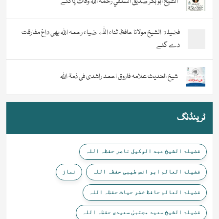
الشيخ أبو بكر صديق السلفي رحمہ اللہ وفات پاگئے
فضیلة الشيخ مولانا حافظ ثناء اللّٰه ضیاء رحمہ اللہ بھی داغ مفارقت
دے گئے
شیخ الحدیث علامہ فاروق احمد راشدی فی ذمۃ اللہ
ٹرینڈنگ
فضیلۃ الشیخ عبد الوکیل ناصر حفظہ اللہ
فضیلۃ العالم ابو انس طیبی حفظہ اللہ
نماز
فضیلۃ العالم حافظ خضر حیات حفظہ اللہ
فضیلۃ الشیخ سعید مجتبیٰ سعیدی حفظہ اللہ