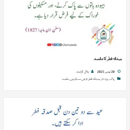
صدقہ فطر کا مقصد
20 نومبر, 2023
بلال کرامت
پاک
,
روزہ دار
,
صدقہ فطر
,
فرض
,
مسکینوں
,
مقصد