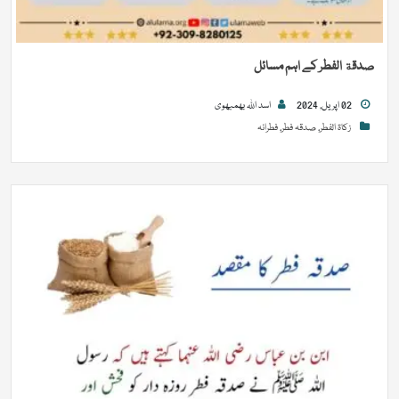
صدقة الفطر کے اہم مسائل
02 اپریل, 2024
اسد اللہ بھمبھوی
زکاۃ الفطر
,
صدقہ فطر
,
فطرانہ