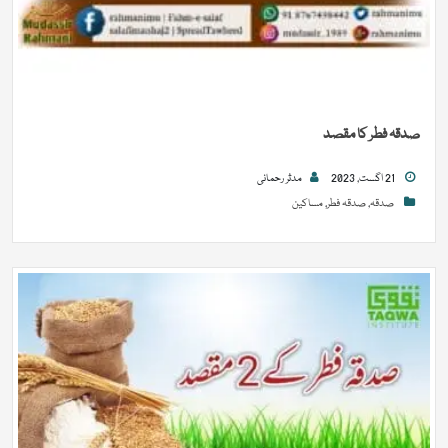
صدقہ فطر کا مقصد
21 اگست, 2023
مدثر رحمانی
صدقہ
,
صدقہ فطر
,
مساکین