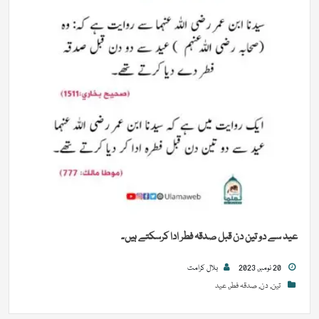
عید سے دو تین دن قبل صدقہ فطر ادا کرسکتے ہیں۔
20 نومبر, 2023
بلال کرامت
تین
,
دن
,
صدقہ فطر
,
عید