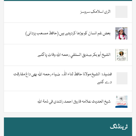
اثری اسلامک سروسز
بعض غم انسان کو بوڑھا کردیتے ہیں (حافظ مصعب یزدانی)
الشيخ أبو بكر صديق السلفي رحمہ اللہ وفات پاگئے
فضیلة الشيخ مولانا حافظ ثناء اللّٰه ضیاء رحمہ اللہ بھی داغ مفارقت
دے گئے
شیخ الحدیث علامہ فاروق احمد راشدی فی ذمۃ اللہ
ٹرینڈنگ