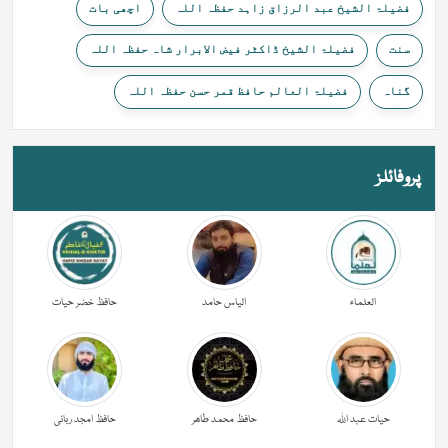
فضیلۃ الشیخ عبد الرزاق زاہد حفظہ اللہ
اچھی بات
سنت
فضیلۃ الشیخ ڈاکٹر فیض الابرار شاہ حفظہ اللہ
گناہ
فضیلۃ العالم حافظ قمر حسن حفظہ اللہ
پروفائلز
العلماء
الیاس حامد
حافظ خضر حیات
حیات عبد اللہ
حافظ محمد طاھر
حافظ امجد ربانی