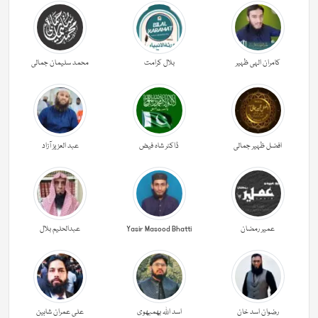
کامران الہی ظہیر
بلال کرامت
محمد سلیمان جمالی
افضل ظہیر جمالی
ڈاکٹر شاہ فیض
عبد العزیز آزاد
عمیر رمضان
Yasir Masood Bhatti
عبدالحليم بلال
رضوان اسد خان
اسد اللہ بھمبھوی
علی عمران شاہین