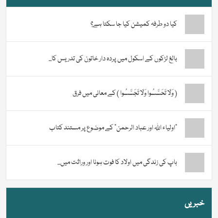
کیا دو طرفہ کمیشن کیا جا سکتا ہے؟
بالغ لڑکوں کے اسکول میں پردہ دار خاتون کی تدریس کا...
( وَلَا تَحَسَّسُوا وَلَا تَجَسَّسُوا ) کے معانی میں فرق
“اولیاء اللہ اور عباد الرحمن” کے موضوع پر مستند کتاب
باپ کی زندگی میں اولاد کا فوت ہونا اور وراثت میں...
خبریں