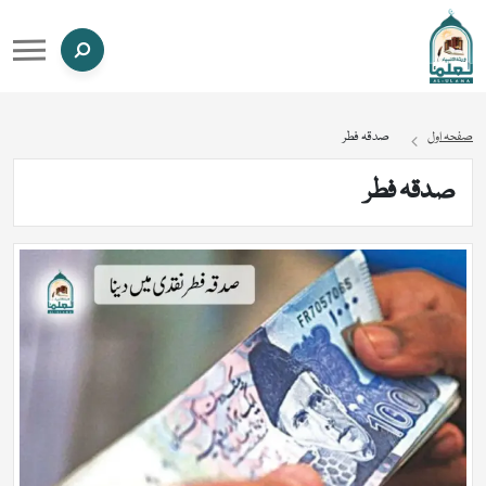
صفحہ اول
صدقہ فطر
صدقہ فطر