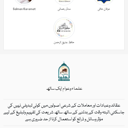
عرفان حافی
مدثر رحمانی
Salman Karamat
حافظ عتیق الرحمن
علماء وعوام ایک ساتھ
عقائد وعبادات اور معاملات کے شرعی اصولوں میں کوئی تبدیلی نہیں کی
جاسکتی،البتہ وقت کے بدلنے کے ساتھ ساتھ شریعت کی تفہیم وتبلیغ کے لیے
مؤثر وسائل و ذرائع کو استعمال کرنا از حد ضروری ہے