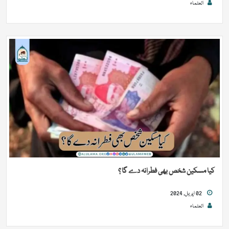
العلماء
کیا مسکین شخص بھی فطرانہ دے گا ؟
02 اپریل, 2024
العلماء