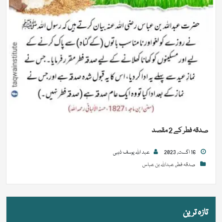
صدقہ فطر کے 2 مقصد
16 اگست, 2023
عبد اللہ یوسف ذہبی
صدقہ فطر
,
عبداللہ بن عباس
تازہ ترین