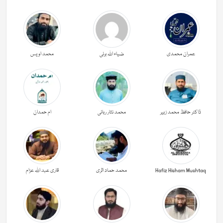
عمران محمدی
ضیاء اللہ برنی
محمد اویس
ڈاکٹر حافظ محمد زبیر
محمد نثار ربانی
ام حمدان
Hafiz Hisham Mushtaq
محمد حماد اثری
قاری عبد اللہ عزام