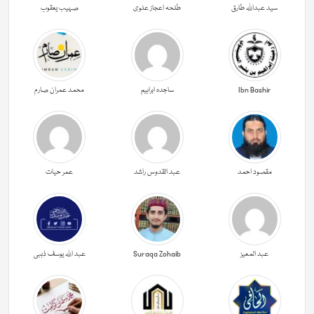
سید عبداللہ طارق
طلحہ اعجاز علوی
صہیب یعقوب
Ibn Bashir
ساجدہ ابراہیم
محمد عمران صارم
مقصود احمد
عبد القدوس راشد
عمر حیات
عبد المعیز
Suraqa Zohaib
عبد اللہ یوسف ذہبی