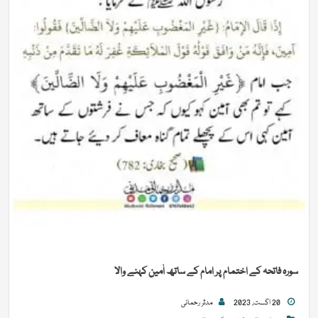
سورہ فاتحہ کے اختمام پر امام کے ساتھ اٰمین کہنے والا
20 اگست, 2023
مدثر رحمانی