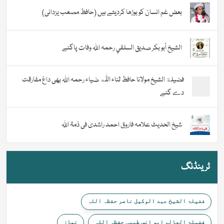
بعض غم انسان کو بوڑھا کردیتے ہیں (حافظ مصعب یزدانی)
الشيخ أبو بكر صديق السلفي رحمہ اللہ وفات پاگئے
فضیلة الشيخ مولانا حافظ ثناء اللّٰه ضیاء رحمہ اللہ بھی داغ مفارقت
دے گئے
شیخ الحدیث علامہ فاروق احمد راشدی فی ذمۃ اللہ
ٹرینڈنگ
فضیلۃ الشیخ عبد الوکیل ناصر حفظہ اللہ
فضیلۃ العالم ابو انس طیبی حفظہ اللہ
نماز