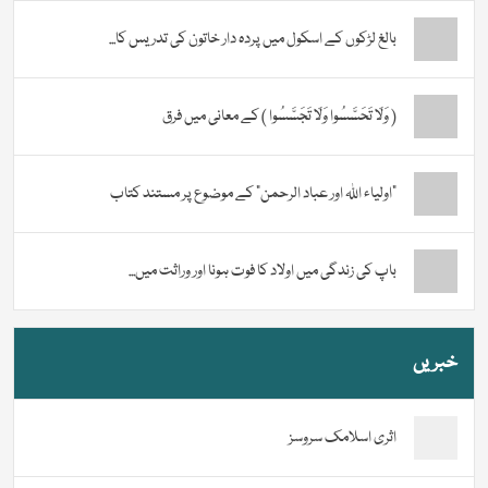
بالغ لڑکوں کے اسکول میں پردہ دار خاتون کی تدریس کا...
( وَلَا تَحَسَّسُوا وَلَا تَجَسَّسُوا ) کے معانی میں فرق
“اولیاء اللہ اور عباد الرحمن” کے موضوع پر مستند کتاب
باپ کی زندگی میں اولاد کا فوت ہونا اور وراثت میں...
خبریں
اثری اسلامک سروسز