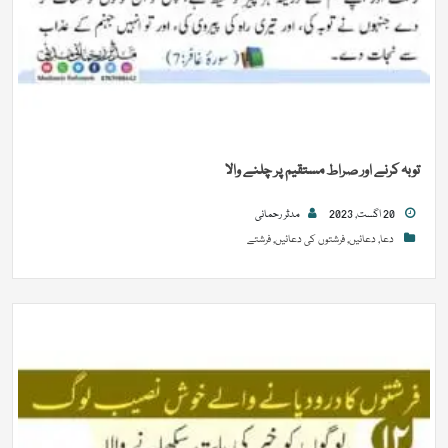
توبہ کرنے اور صراط مستقیم پر چلنے والا
20 اگست, 2023
مدثر رحمانی
دعا
,
دعائیں
,
فرشتوں کی دعائیں
,
فرشتے