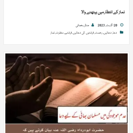
نماز کے انتظار میں بیٹھنے والا
20 اگست, 2023
مدثر رحمانی
دعا
,
دعائیں
,
رحمت
,
فرشتوں کی دعائیں
,
فرشتے
,
مغفرت
,
نماز