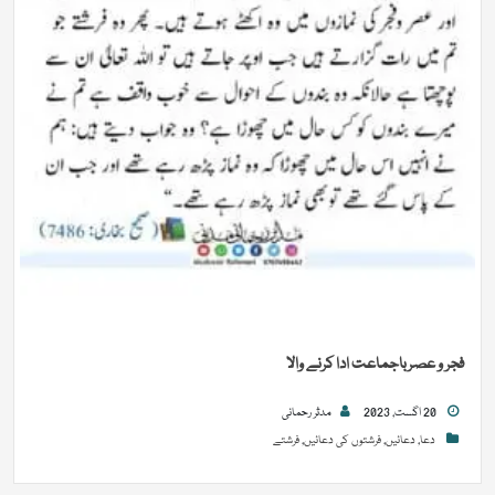
فجر و عصرباجماعت ادا کرنے والا
20 اگست, 2023
مدثر رحمانی
دعا
,
دعائیں
,
فرشتوں کی دعائیں
,
فرشتے