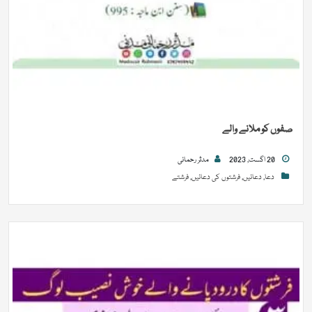
صفوں کو ملانے والے
20 اگست, 2023
مدثر رحمانی
دعا
,
دعائیں
,
فرشتوں کی دعائیں
,
فرشتے