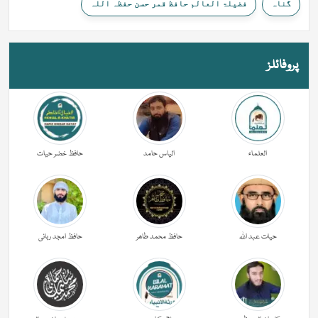
گناہ
فضیلۃ العالم حافظ قمر حسن حفظہ اللہ
پروفائلز
العلماء
الیاس حامد
حافظ خضر حیات
حیات عبد اللہ
حافظ محمد طاھر
حافظ امجد ربانی