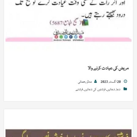
مریض کی عیادت کرنے والا
20 اگست, 2023
مدثر رحمانی
دعا
,
دعائیں
,
فرشتوں کی دعائیں
,
فرشتے