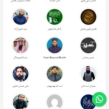
کامران الہی ظہیر
بلال کرامت
محمد سلیمان جمالی
افضل ظہیر جمالی
ڈاکٹر شاہ فیض
عبد العزیز آزاد
عمیر رمضان
Yasir Masood Bhatti
عبدالحليم بلال
رضوان اسد خان
اسد اللہ بھمبھوی
علی عمران شاہین