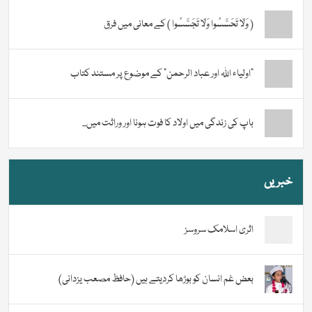
( وَلَا تَحَسَّسُوا وَلَا تَجَسَّسُوا ) کے معانی میں فرق
“اولیاء اللہ اور عباد الرحمن” کے موضوع پر مستند کتاب
باپ کی زندگی میں اولاد کا فوت ہونا اور وراثت میں...
خبریں
اثری اسلامک سروسز
بعض غم انسان کو بوڑھا کردیتے ہیں (حافظ مصعب یزدانی)