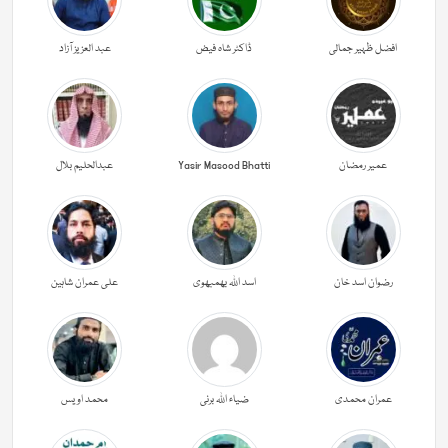
افضل ظہیر جمالی
ڈاکٹر شاہ فیض
عبد العزیز آزاد
عمیر رمضان
Yasir Masood Bhatti
عبدالحليم بلال
رضوان اسد خان
اسد اللہ بھمبھوی
علی عمران شاہین
عمران محمدی
ضیاء اللہ برنی
محمد اویس