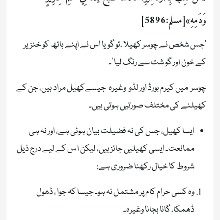
وَدَمِهِ»[مسلم:5896]
’جس شخص نے چوسر کھیلا ،تو گویا اس نے اپنے ہاتھ کو خنزیر
کے خون اور گو شت سے رنگ لیا ‘۔
چوسر میں کیرم بورڈ اور لڈو وغیرہ جیسےکھیل مراد ہیں، جن کے
کھیلنے کی مختلف صورتیں ہوتی ہیں۔
ایسا کھیل، جس کی نہ فضیلت بیان ہوئی ہے، اور نہ ہی
ممانعت۔ ایسی کھیلیں جائز ہیں، لیکن ا س کے لیے درج ذیل
شروط کا خیال رکھنا ضروری ہے:
وہ کسی حرام کام پر مشتمل نہ ہو۔ جیسا کہ جوا ، ڈھول
ڈھمکا، گانا بجانا وغیرہ۔