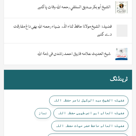
الشيخ أبو بكر صديق السلفي رحمہ اللہ وفات پاگئے
فضیلة الشيخ مولانا حافظ ثناء اللّٰه ضیاء رحمہ اللہ بھی داغ مفارقت
دے گئے
شیخ الحدیث علامہ فاروق احمد راشدی فی ذمۃ اللہ
ٹرینڈنگ
فضیلۃ الشیخ عبد الوکیل ناصر حفظہ اللہ
فضیلۃ العالم ابو انس طیبی حفظہ اللہ
نماز
فضیلۃ العالم حافظ خضر حیات حفظہ اللہ