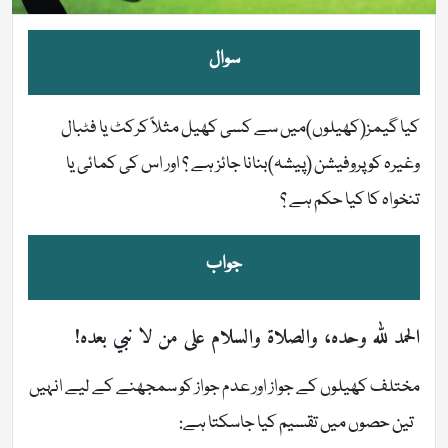
سوال
كيا گيمز(کھیلوں)میں سے کسی کھیل مثلاً کرکٹ یا فٹبال
وغیرہ کو پروفیشن (پیشہ)بنانا جائز ہے ؟ اور اس کی کمائی یا
تنخواہ کا کیا حکم ہے ؟
جواب
الحمد لله وحده، والصلاة والسلام على من لا نبي بعده!
مختلف کھیلوں کے جواز اور عدم جواز کو سمجھنے کے لیے انہیں
تین حصوں میں تقسیم کیا جاسکتا ہے: