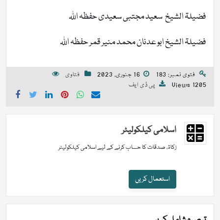
فضیلۃ الشیخ سعید مجتبی سعیدی حفظہ اللہ
فضیلۃ الشیخ ابو عدنان محمد منیر قمر حفظہ اللہ
فتوی نمبر: 183
16 جنوری, 2023
فتاوی
1205 Views
پی ڈی ایف
اسلامی کیلکولیٹر
زکاۃ، صدقات کا حساب کرنے کے لیے اسلامی کیلکولیٹر
استعمال کریں