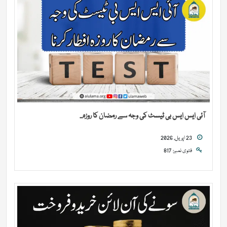
آئی ایس ایس بی ٹیسٹ کی وجہ سے رمضان کا روزہ...
23 اپریل, 2026
فتوی نمبر: 817