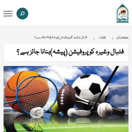
صفحہ اول
فتاوی
فٹبال وغیرہ کو پروفیشن (پیشہ)بنانا جائز ہے ؟
فٹبال وغیرہ کو پروفیشن (پیشہ)بنانا جائز ہے ؟