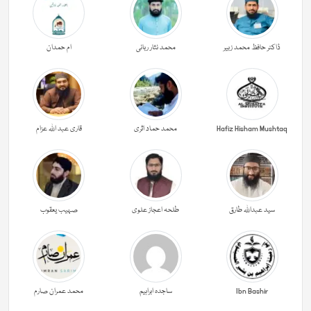
ڈاکٹر حافظ محمد زبیر
محمد نثار ربانی
ام حمدان
Hafiz Hisham Mushtaq
محمد حماد اثری
قاری عبد اللہ عزام
سید عبداللہ طارق
طلحہ اعجاز علوی
صہیب یعقوب
Ibn Bashir
ساجدہ ابراہیم
محمد عمران صارم