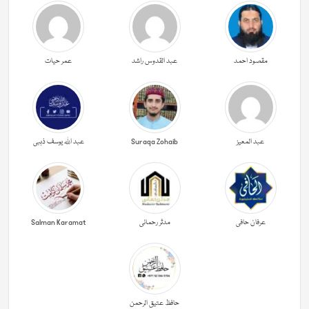
مقصود احمد
عبد القدوس راشد
عمر حیات
عبد المعیز
Suraqa Zohaib
عبد اللہ یوسف ذہبی
عرفان حافی
مدثر رحمانی
Salman Karamat
حافظ عتیق الرحمن