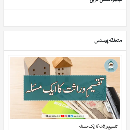
تبصرہ شامل کریں
متعلقہ پوسٹس
تقسیمِ وراثت کا ایک مسئلہ