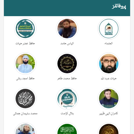
پروفائلز
العلماء
الیاس حامد
حافظ خضر حیات
حیات عبد اللہ
حافظ محمد طاھر
حافظ امجد ربانی
کامران الہی ظہیر
بلال کرامت
محمد سلیمان جمالی