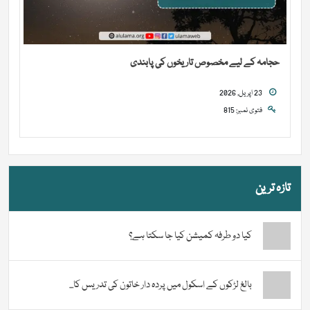
حجامہ کے لیے مخصوص تاریخوں کی پابندی
23 اپریل, 2026
فتوی نمبر: 815
تازہ ترین
کیا دو طرفہ کمیشن کیا جا سکتا ہے؟
بالغ لڑکوں کے اسکول میں پردہ دار خاتون کی تدریس کا...