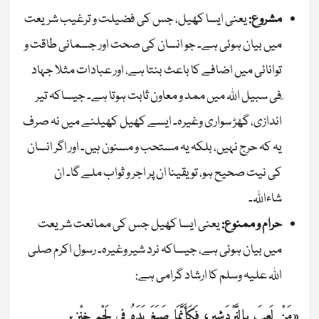
مشروع:
یعنی ایسا کھیل، جس کی فضیلت و ترغیب شریعت
میں بیان ہوئی ہے۔ جو انسان کی صحت اور جسمانی طاقت و
توانائی میں اضافے کا باعث بنتا ہے، اور عبادات مثلا جہاد
ِفی سبیل اللہ میں ممد و معاون ثابت ہوتا ہے۔ جیساکہ تیر
اندازی، گھڑ سواری وغیرہ۔ ایسے کھیل کھیلنے میں نہ صرف
یہ کہ حرج نہیں، بلکہ یہ مستحب و مسنون ہیں۔ اور اگر انسان
کی نیت صحیح ہو، تو یقینا ان پر اجر و ثواب ملے گا۔ ان
شاءاللہ۔
حرام و ممنوع:
یعنی ایسا کھیل جس کی ممانعت شریعت
میں بیان ہوئی ہے، جیساکہ نرد شیر وغیرہ۔ رسول اکرم صلی
اللہ علیہ وسلم کا ارشاد گرامی ہے:
«مَنْ لَعِبَ بِالنَّرْدَشِيرِ، فَكَأَنَّمَا صَبَغَ يَدَهُ فِي لَحْمِ خِنْزِيرٍ