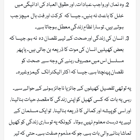
وہ نماز، اور واجب عبادات، اور حقوق العباد کی ادائیگی میں
خلل کا باعث نہ بنیں۔ جیسا کہ کرکٹ اور فٹ بال میچز جب
ہوتے ہیں، تو سارا نظامِ زندگی معطل ہوجاتا ہے۔
انسان کی زندگی اور صحت کے لیے نقصان دہ نہ ہو، جیسا کہ
بعض کھیلیں انسان کی موت کا ذریعہ بن جاتی ہیں۔ یا پھر
مسلسل اس میں مصروف رہنے کی وجہ سے صحت کو
نقصان پہنچتا ہے، جیسا کہ اکثر الیکٹرانک گیمز وغیرہ۔
یہ تو تھی تفصیل کھیلوں کے جائز یا ناجائز ہونے کے حوالے سے۔
رہی یہ بات کہ کسی کھیل کو اپنی زندگی کا مقصدِ حیات بنالینا،
اور اسی کو پیشہ اور کمائی کا ذریعہ بنالینا، تو ایک مسلمان کے
لیے یہ درست معلوم نہیں ہوتا۔ کیونکہ یہ تو ساری زندگی کو کھیل
تماشا بنانے والی بات ہے، جو کہ مذموم صفت ہے۔ حتی کہ تیر