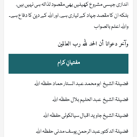
اندازی جیسی مشروع کھیلیں بھی مقصود لذاتہ ہی نہیں ہیں،
بلکہ ان کا مقصد جہاد کے تیاری ہے، اور اللہ کے دین کا دفاع ہے۔
واللہ اعلم بالصواب
وآخر دعوانا أن الحمد لله رب العالمين
مفتیانِ کرام
فضیلۃ الشیخ ابو محمد عبد الستار حماد حفظہ اللہ
فضیلۃ الشیخ عبد الحلیم بلال حفظہ اللہ
فضیلۃ الشیخ جاوید اقبال سیالکوٹی حفظہ اللہ
فضیلۃ الدکتور عبد الرحمن یوسف مدنی حفظہ اللہ