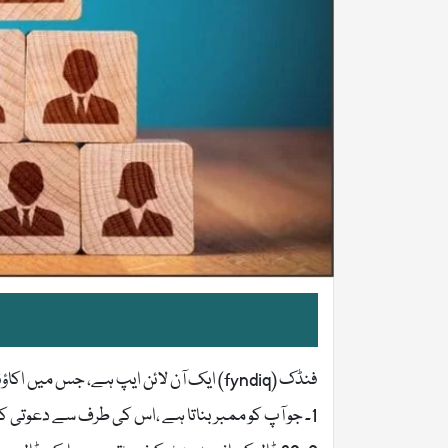
فنڈک (fyndiq) ایک آن لائن ایپ ہے، جس میں اکاؤنٹ بنانے کے لیے چند چیزیں ضروری ہیں :
1۔ جو آپ کو ممبر بناتا ہے ،اس کی طرف سے دعوتی کوڈ (Invitation code )