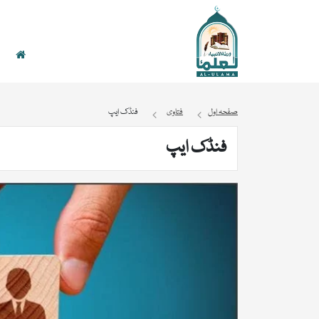
صفحہ اول
فتاوی
فنڈک ایپ
فنڈک ایپ