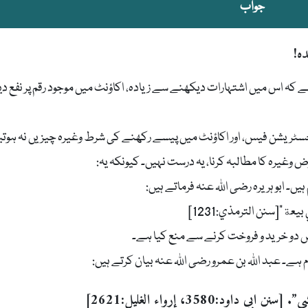
جواب
ده!
کہ اس میں اشتہارات دیکھنے سے زیادہ، اکاؤنٹ میں موجود رقم پر نفع دیا
جسٹریشن فیس، اور اکاؤنٹ میں پیسے رکھنے کی شرط وغیرہ چیزیں نہ ہوتی
وغیرہ کا مطالبہ کرنا، یہ درست نہیں۔ کیونکہ یہ:
ة”[سنن الترمذي:1231]
ں دو خرید و فروخت کرنے سے منع کیا ہے۔
نن ابي داود:3580، إرواء الغليل:2621]