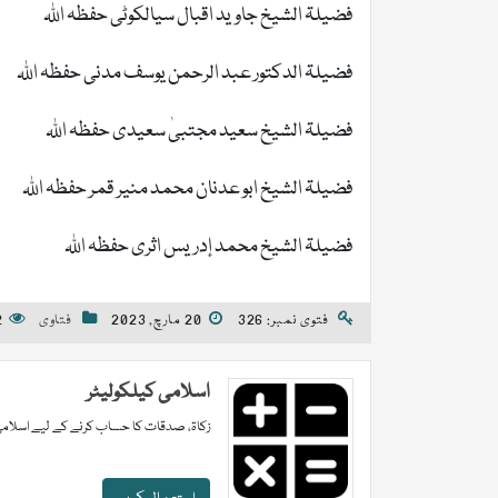
فضیلۃ الشیخ جاوید اقبال سیالکوٹی حفظہ اللہ
فضیلۃ الدکتور عبد الرحمن یوسف مدنی حفظہ اللہ
فضیلۃ الشیخ سعید مجتبیٰ سعیدی حفظہ اللہ
فضیلۃ الشیخ ابو عدنان محمد منیر قمر حفظہ اللہ
فضیلۃ الشیخ محمد إدریس اثری حفظہ اللہ
فتوی نمبر: 326
20 مارچ, 2023
فتاوی
s
اسلامی کیلکولیٹر
زکاۃ، صدقات کا حساب کرنے کے لیے اسلامی