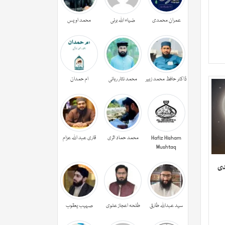
عمران محمدی
ضیاء اللہ برنی
محمد اویس
ڈاکٹر حافظ محمد زبیر
محمد نثار ربانی
ام حمدان
Hafiz Hisham
محمد حماد اثری
قاری عبد اللہ عزام
Mushtaq
دی
سید عبداللہ طارق
طلحہ اعجاز علوی
صہیب یعقوب