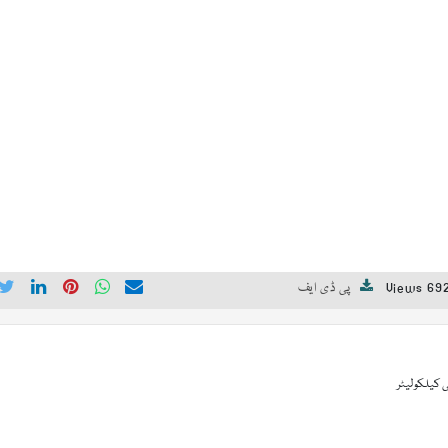
692 View
پی ڈی ایف
 کیلکولیٹر