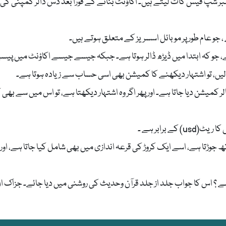
لر ممبر شپ فیس کاٹ لیتے ہیں۔ اکاؤنٹ بنانے کے فورا بعد دس ڈالر کمپنی کی
، جو کہ ابتدا میں ڈیڑھ ڈالر ہوتا ہے۔ جبکہ جیسے جیسے اکاؤنٹ میں پیس
لیں، تو اشتہار دیکھنے کا کمیشن بھی اسی حساب سے زیادہ ہوتا ہے۔
شتہار دیکھنے کے علاوہ ممبرز بنانے پر بھی 10 ڈالر کمیشن دیا جاتا ہے۔ اور پھر اگر وہ اشتہار دیکھتا ہے، تو اس میں سے 
گوں کو کمپنی کے ساتھ جوڑتا ہے، اسے ایک کروڑ کی قرعہ اندازی میں بھی شامل کیا جاتا ہے، او
ہے ؟ اس کا جواب جلد از جلد قرآن وحدیث کی روشنی میں دیا جائے۔ جزاک الل