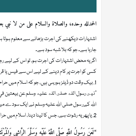
الحمدلله وحده، والصلاة والسلام على من لا نبي بع
اشتہارات دیکھنے کی اجرت بڑھانے سے معلوم ہوتا ہے 
جارہا ہے۔ جو کہ بلا شبہ سود ہے۔
اگر یہ محض اشتہارات کی اجرت ہو، تو اس کے لیے ر
کسی کو اجرت پر کام دینے کے لیے اس سے فیس یا قرض 
1. بیک وقت دو ڈیلز ہورہی ہیں، جو کہ اسلام میں حرام ہیں۔ ابو ہریرہ رضی اللہ عنہ فرماتے ہیں:
“نهى رسول الله صلى الله عليه وسلم عن بيعتين في بيع
اللہ کےر سول صلی اللہ علیہ وسلم نے ایک سودے می
2. یا پھر یہ رشوت ہے، جس کا لینا دینا، اسلام میں حرام ہے۔ عبد اللہ بن عمرو رضی اللہ عنہ بیان کرتے ہیں:
“لَعَنَ رَسُولُ اللَّهِ صَلَّى اللَّهُ عَلَيْهِ وَسَلَّمَ الرَّاشِي وَالْمُرْتَشِي”. [س