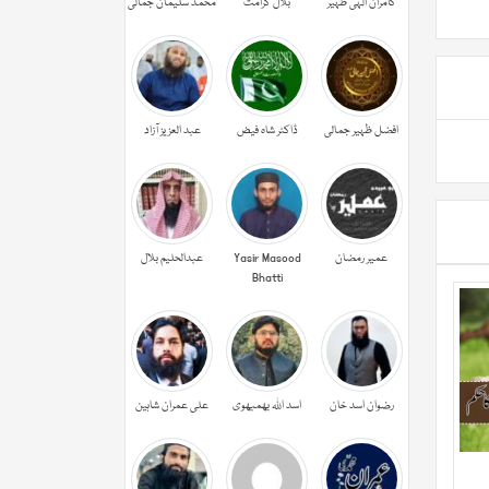
کامران الہی ظہیر
بلال کرامت
محمد سلیمان جمالی
افضل ظہیر جمالی
ڈاکٹر شاہ فیض
عبد العزیز آزاد
عمیر رمضان
Yasir Masood
عبدالحليم بلال
Bhatti
رضوان اسد خان
اسد اللہ بھمبھوی
علی عمران شاہین