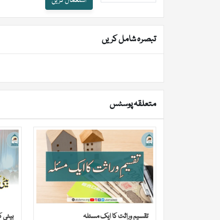
استعمال کریں
تبصرہ شامل کریں
متعلقہ پوسٹس
تقسیمِ وراثت کا ایک مسئلہ
بیٹی 