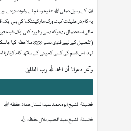
اللہ کے رسول صلی اللہ علیہ وسلم نے رشوت دینے اور 
یہ کام در حقیقت ’نیٹ ورک مارکیٹنگ‘ کی ہی ایک ق
مالی استحصال ، دھوکہ دہی وغیرہ کئی ایک قباحتیں 
( تفصیل کے لیے فتوی نمبر: 323 ملاحظہ کیا جاسکتا ہے)
لہذا اس قسم کی کسی کمپنی کے ساتھ کام کرنا، یا ا
وآخر دعوانا أن الحمد لله رب العالمين
فضیلۃ الشیخ ابو محمد عبد الستار حماد حفظہ اللہ
فضیلۃ الشیخ عبد الحلیم بلال حفظہ اللہ