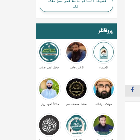
فضیلۃ العالم حافظ قمر حسن حفظہ
اللہ
پروفائلز
العلماء
الیاس حامد
حافظ خضر حیات
حیات عبد اللہ
حافظ محمد طاھر
حافظ امجد ربانی