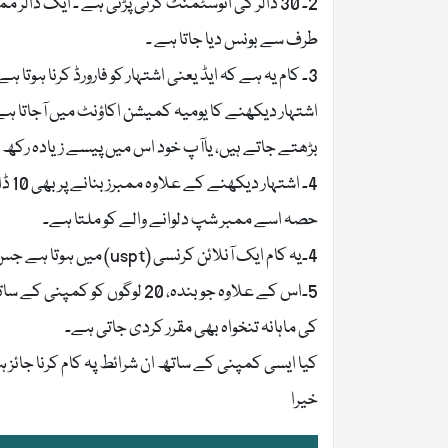
2۔ 30 ڈالر کی انوسٹمنٹ کرنی پڑتی ہے ۔ ایک ڈا
طرف سے بونس دیا جاتا ہے ۔
3۔ کام یہ ہے کہ ایڈ یعنی اشتہار کو فارورڈ کرنا ہوتا ہے ، جو عام طور پر موبائل اسسریز کے متعلق ہوتے ہیں۔
اشتہار دیکھنے کا یومیہ کمیشن اکاؤنٹ میں آجاتا ہے
بڑھتے جاتے ہیں، یاآپ خود اس میں پیسے زیادہ رکھ 
4۔ ا
حصہ اسے ممبر شپ دلوانے والے کو ملتا ہے۔
4۔یہ کام ایک آنلائن کرنسی (uspt) میں ہوتا ہے جس کا ریٹ(usd) کے برابر ہے ۔
5۔اس کے علاوہ جو بندہ، 20 لو
کی ماہانہ تنخواہ بھی مقرر کردی جاتی ہے۔
کیا ایسی کمپنی کے ساتھ ان شرائط پہ کام کرنا جائز 
خیرا