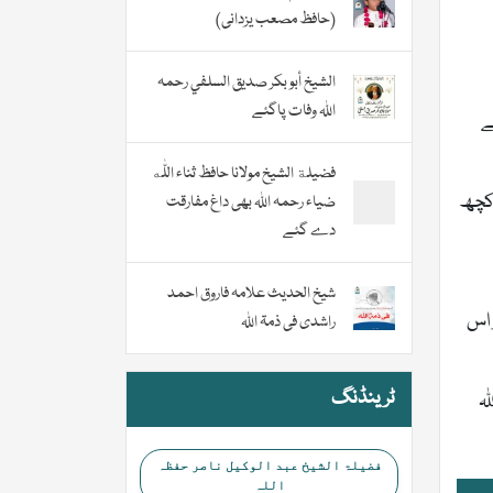
(حافظ مصعب یزدانی)
الشيخ أبو بكر صديق السلفي رحمہ
اللہ وفات پاگئے
ے
فضیلة الشيخ مولانا حافظ ثناء اللّٰه
بھی کچھ
ضیاء رحمہ اللہ بھی داغ مفارقت
دے گئے
شیخ الحدیث علامہ فاروق احمد
ر اس
راشدی فی ذمۃ اللہ
ٹرینڈنگ
ہ
فضیلۃ الشیخ عبد الوکیل ناصر حفظہ
اللہ