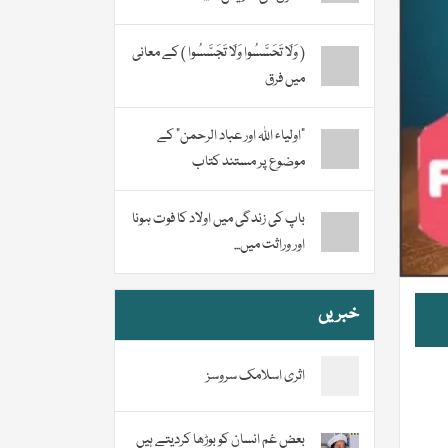
( وَلَا تَحَسَّسُوا وَلَا تَجَسَّسُوا ) کے معانی
میں فرق
“اولیاء اللہ اور عباد الرحمن” کے
موضوع پر مستند کتاب
باپ کی زندگی میں اولاد کا فوت ہونا
اور وراثت میں...
خبریں
اثری اسلامک سروسز
بعض غم انسان کو بوڑھا کردیتے ہیں