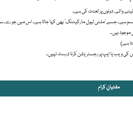
لینے والے، دونوں پر لعنت کی ہے۔
سم ہے۔ جسے ’ملٹی لیول مارکیٹنگ‘ بھی کہا جاتا ہے۔ اس میں جوے، سو
موجود ہیں۔
س کی ویب یا ایپ پر رجسٹریشن کرنا درست نہیں۔
مفتیانِ کرام