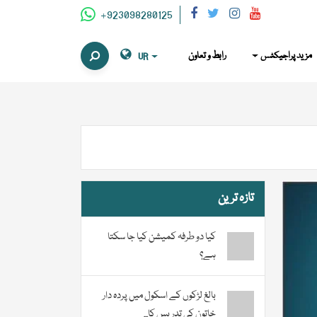
+923098280125
مزید پراجیکٹس
رابط و تعاون
UR
تازہ ترین
کیا دو طرفہ کمیشن کیا جا سکتا
ہے؟
بالغ لڑکوں کے اسکول میں پردہ دار
خاتون کی تدریس کا...