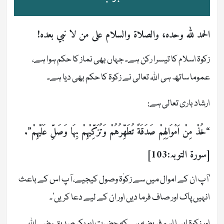
الحمد لله وحده، والصلاة والسلام على من لا نبي بعده!
زکوۃ اسلام کا تیسرا رکن ہے۔ جہاں بھی نماز کا حکم ہوا ہے،
عموما ساتھ ہی اللہ تعالی نے زکوۃ کا حکم بھی دیا ہے۔
ارشاد باری تعالی ہے:
“خُذْ مِنْ اَمْوَالِهِمْ صَدَقَةً تُطَهِّرُهُمْ وَتُزَكِّیْهِمْ بِهَا وَصَلِّ عَلَیْهِمْ”.
[سورۃ التوبہ:103]
’آپ ان کے اموال میں سے زکوٰۃ وصول کیجیے، آپ اس کے باعث
انہیں پاک اور صاف فرما دیں اور ان کے لیے دعا کریں‘۔
اور زکوۃ ایسا اہم فریضہ ہےکہ حضرت ابوبکر صدیق رضی اللہ