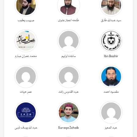
سید عبداللہ طارق
طلحہ اعجاز علوی
صہیب یعقوب
Ibn Bashir
ساجدہ ابراہیم
محمد عمران صارم
مقصود احمد
عبد القدوس راشد
عمر حیات
عبد المعیز
Suraqa Zohaib
عبد اللہ یوسف ذہبی