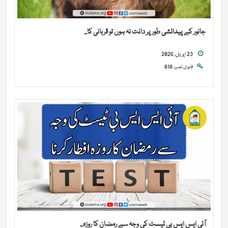
جانور کے پیدائشی طور پر دانت نہ ہوں تو قربانی کا...
23 اپریل, 2026
فتوی نمبر: 818
آئی ایس ایس بی ٹیسٹ کی وجہ سے رمضان کا روزہ...