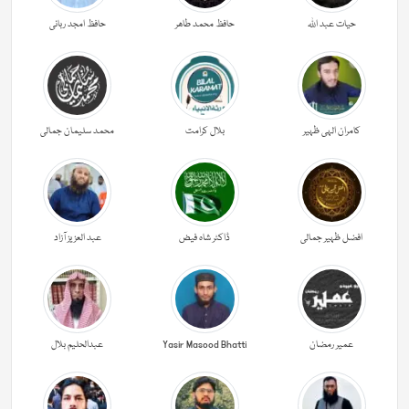
حیات عبد اللہ
حافظ محمد طاھر
حافظ امجد ربانی
کامران الہی ظہیر
بلال کرامت
محمد سلیمان جمالی
افضل ظہیر جمالی
ڈاکٹر شاہ فیض
عبد العزیز آزاد
عمیر رمضان
Yasir Masood Bhatti
عبدالحليم بلال