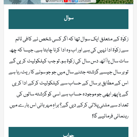
سوال
زکوٰۃ کے متعلق ایک سوال تھا کہ اگر کسی شخص نے کافی ٹائم
سے زکوٰۃ ادا نہیں کی ہے اور اب وہ ادا کرنا چاہتا ہے، جیسا کہ چھ
سات سال یا آٹھ دس سال کی زکوۃ ہو، تو جب کیلکولیٹ کریں گے
تو ہر سال جیسے گزشتہ جتنے سال میں جو جو سونے کا ریٹ رہا ہے
اس کے مطابق ہر سال کے حساب سے کیلکولیٹ کرکے ادا کریں
گے یا پھر ابھی جو موجودہ حساب ہے اسی کو گزشتہ سالوں کی
تعداد سے ملٹی پلائی کرکے دیں گے؟ براہِ مہربانی اس بارے میں
رہنمائی فرمائیے گا!
جواب