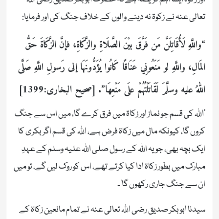
تعالی عنہ نے زکوۃ نہ دینے والوں کے خلاف جنگ کی اور فرمایا:
“واللَّهِ لَأُقَاتِلَنَّ مَن فَرَّقَ بيْنَ الصَّلَاةِ والزَّكَاةِ، فإنَّ الزَّكَاةَ حَقُّ
المَالِ، واللَّهِ لو مَنَعُونِي عَنَاقًا كَانُوا يُؤَدُّونَهَا إلى رَسولِ اللَّهِ صَلَّى
اللهُ عليه وسلَّمَ لَقَاتَلْتُهُمْ علَى مَنْعِهَا”. [صحیح البخاری:1399]
’اللہ کی قسم جو نماز اور زکاۃ میں فرق کرے گا، میں اس سے جنگ
کروں گا، کیونکہ مال میں زکاۃ فرض ہے، اللہ کی قسم اگر بکری کا
ایک بچہ بھی، جو یہ اللہ کے رسول صلی اللہ علیہ وسلم کے عہدِ
مبارک میں بطور زکاۃ ادا کیا کرتے تھے، اس کو روک لیں گے، تو میں
ان سے جنگ جاری رکھوں گا‘۔
سیدنا ابوبکر صدیق رضی اللہ تعالی عنہ نے تمام مانعین زکاۃ کے