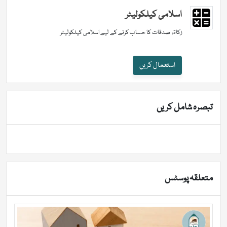
اسلامی کیلکولیٹر
زکاۃ، صدقات کا حساب کرنے کے لیے اسلامی کیلکولیٹر
استعمال کریں
تبصرہ شامل کریں
متعلقہ پوسٹس