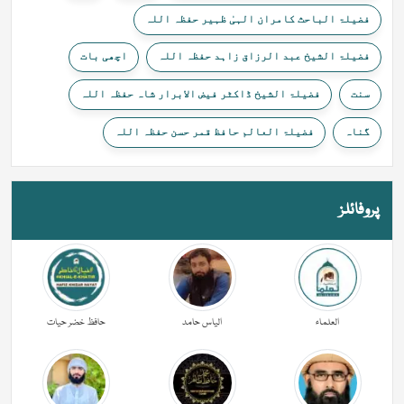
فضیلۃ الباحث کامران الہیٰ ظہیر حفظہ اللہ
فضیلۃ الشیخ عبد الرزاق زاہد حفظہ اللہ
اچھی بات
سنت
فضیلۃ الشیخ ڈاکٹر فیض الابرار شاہ حفظہ اللہ
گناہ
فضیلۃ العالم حافظ قمر حسن حفظہ اللہ
پروفائلز
العلماء
الیاس حامد
حافظ خضر حیات