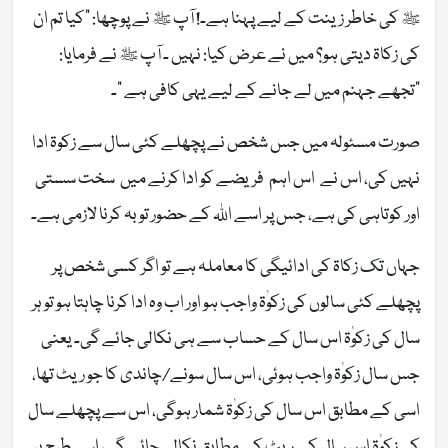
ﷺ کی خاطر زینت کے لیے پہنا ہے۔! آپ ﷺ نے پوچھا: ”کیا تم ان
کی زکاۃ دیتی ہو؟ میں نے عرض کیا: نہیں ۔ آپ ﷺ نے فرمایا:
”تجھے جہنم میں لے جانے کے لیے یہی کافی ہے “۔
صورت مسئولہ میں جس شخص نے پچھلے کئی سال سے زکوۃ ادا
نہیں کی، اس نے اس اہم فریضے کو ادا کرنے میں سخت سستی
اور کوتاہی کی ہے، جس پر اسے اللہ کے حضور توبہ کرنا لازمی ہے۔
جہاں تک زکاۃ کی ادائیگی کا معاملہ ہے تو اگر کسی شخص پر
پچھلے کئی سالوں کی زکوٰۃ واجب ہو اور اب وہ ادا کرنا چاہتا ہو تو ہر
سال کی زکوٰۃ اس سال کے حساب سے ہی نکالی جائے گی۔ یعنی
جس سال زکوٰۃ واجب ہوئی، اس سال سونے/چاندی کا جو ریٹ تھا،
اسی کے مطابق اس سال کی زکوٰۃ شمار ہوگی، اس سے پچھلے سال
کی زکوٰۃ اس سال کے ریٹ کے مطابق نکالی جائے گی، اسی طرح ہر