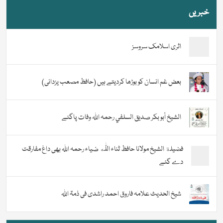
خبریں
اثری اسلامک سروسز
بعض غم انسان کو بوڑھا کردیتے ہیں (حافظ مصعب یزدانی)
الشيخ أبو بكر صديق السلفي رحمہ اللہ وفات پاگئے
فضیلة الشيخ مولانا حافظ ثناء اللّٰه ضیاء رحمہ اللہ بھی داغ مفارقت
دے گئے
شیخ الحدیث علامہ فاروق احمد راشدی فی ذمۃ اللہ