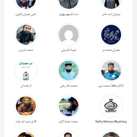
رضوان اسد خان
اسد اللہ بھمبھوی
علی عمران شاہین
عمران محمدی
ضیاء اللہ برنی
محمد اویس
ڈاکٹر حافظ محمد زبیر
محمد نثار ربانی
ام حمدان
Hafiz Hisham Mushtaq
محمد حماد اثری
قاری عبد اللہ عزام