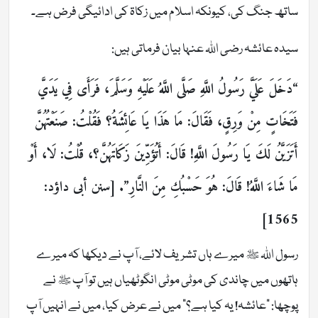
ساتھ جنگ کی، کیونکہ اسلام میں زکاۃ کی ادائیگی فرض ہے۔
سیدہ عائشہ رضی اللہ عنہا بیان فرماتی ہیں:
“دَخَلَ عَلَيَّ رَسُولُ اللَّهِ صَلَّى اللَّهُ عَلَيْهِ وَسَلَّمَ، فَرَأَى فِي يَدَيَّ
فَتَخَاتٍ مِنْ وَرِقٍ، فَقَالَ: مَا هَذَا يَا عَائِشَةُ؟ فَقُلْتُ: صَنَعْتُهُنَّ
أَتَزَيَّنُ لَكَ يَا رَسُولَ اللَّهِ! قَالَ: أَتُؤَدِّينَ زَكَاتَهُنَّ؟، قُلْتُ: لَا، أَوْ
مَا شَاءَ اللَّهُ! قَالَ: هُوَ حَسْبُكِ مِنَ النَّارِ”. [سنن أبی داؤد:
1565]
رسول اللہ ﷺ میرے ہاں تشریف لائے، آپ نے دیکھا کہ میرے
ہاتھوں میں چاندی کی موٹی موٹی انگوٹھیاں ہیں تو آپ ﷺ نے
پوچھا: ”عائشہ! یہ کیا ہے؟“ میں نے عرض کیا، میں نے انہیں آپ