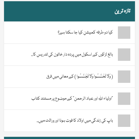
تازہ ترین
کیا دو طرفہ کمیشن کیا جا سکتا ہے؟
بالغ لڑکوں کے اسکول میں پردہ دار خاتون کی تدریس کا...
( وَلَا تَحَسَّسُوا وَلَا تَجَسَّسُوا ) کے معانی میں فرق
“اولیاء اللہ اور عباد الرحمن” کے موضوع پر مستند کتاب
باپ کی زندگی میں اولاد کا فوت ہونا اور وراثت میں...