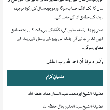
سال کا الگ الگ حساب ہوگا اور موجودہ سال کی زکوٰۃ موجودہ
ریٹ کے مطابق ادا کی جائے گی۔
یعنی پچھلے تمام سالوں کی زکوٰۃ ایک ہی وقت کے ریٹ مطابق
نہیں نکالی جائے گی، بلکہ اس چیز کے ہر سال کے ریٹ کے
مطابق ہو گی۔
وآخر دعوانا أن الحمد لله رب العالمين
مفتیانِ کرام
فضیلۃ الشیخ ابو محمد عبد الستار حماد حفظہ اللہ
فضیلۃ الشیخ عبد الحلیم بلال حفظہ اللہ