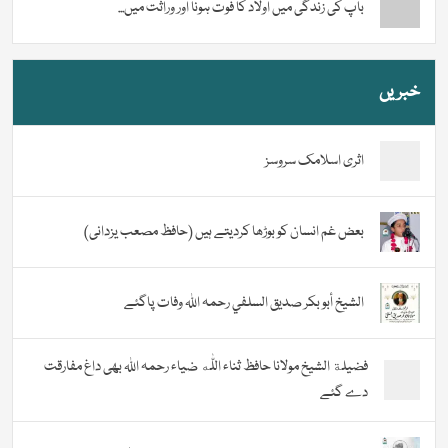
باپ کی زندگی میں اولاد کا فوت ہونا اور وراثت میں...
خبریں
اثری اسلامک سروسز
بعض غم انسان کو بوڑھا کردیتے ہیں (حافظ مصعب یزدانی)
الشيخ أبو بكر صديق السلفي رحمہ اللہ وفات پاگئے
فضیلة الشيخ مولانا حافظ ثناء اللّٰه ضیاء رحمہ اللہ بھی داغ مفارقت
دے گئے