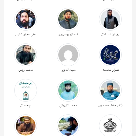
رضوان اسد خان
اسد اللہ بھمبھوی
علی عمران شاہین
عمران محمدی
ضیاء اللہ برنی
محمد اویس
ڈاکٹر حافظ محمد زبیر
محمد نثار ربانی
ام حمدان