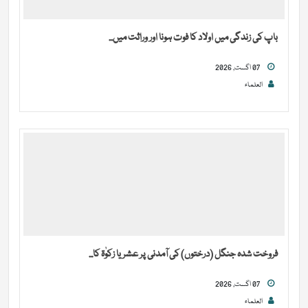
باپ کی زندگی میں اولاد کا فوت ہونا اور وراثت میں...
07 اگست, 2026
العلماء
فروخت شدہ جنگل (درختوں) کی آمدنی پر عشر یا زکوٰۃ کا...
07 اگست, 2026
العلماء