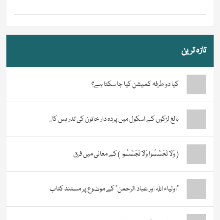
تازہ ترین
کیا دو طرفہ کمیشن کیا جا سکتا ہے؟
بالغ لڑکوں کے اسکول میں پردہ دار خاتون کی تدریس کا...
( وَلَا تَحَسَّسُوا وَلَا تَجَسَّسُوا ) کے معانی میں فرق
“اولیاء اللہ اور عباد الرحمن” کے موضوع پر مستند کتاب