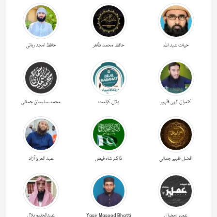
حیات عبد اللہ
حافظ محمد طاھر
حافظ امجد ربانی
کامران الہی ظہیر
بلال کرامت
محمد سلیمان جمالی
افضل ظہیر جمالی
ڈاکٹر شاہ فیض
عبد العزیز آزاد
عمیر رمضان
Yasir Masood Bhatti
عبدالحليم بلال