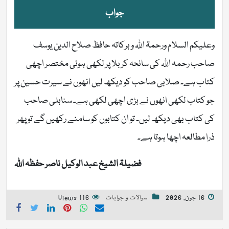
جواب
وعلیکم السلام ورحمۃ اللہ وبرکاتہ حافظ صلاح الدین یوسف
صاحب رحمہ اللہ کی سانحہ کربلا پر لکھی ہوئی مختصر اچھی
کتاب ہے۔ صلابی صاحب کو دیکھ لیں انھوں نے سیرت حسین پر
جو کتاب لکھی انھوں نے بڑی اچھی لکھی ہے۔ سنابلی صاحب
کی کتاب بھی دیکھ لیں۔ تو ان کتابوں کو سامنے رکھیں گے تو پھر
ذرا مطالعہ اچھا ہوتا ہے۔
فضیلۃ الشیخ عبد الوکیل ناصر حفظہ اللہ
16 جون, 2026
سوالات و جوابات
116 Views