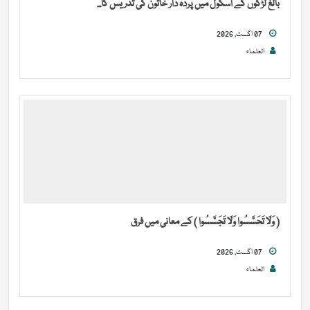
بالغ لڑکوں کے اسکول میں پردہ دار خاتون کی تدریس کا...
07 اگست, 2026
العلماء
( وَلَا تَحَسَّسُوا وَلَا تَجَسَّسُوا ) کے معانی میں فرق
07 اگست, 2026
العلماء