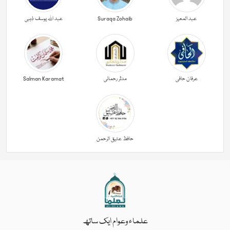
عبد المعیز
Suraqa Zohaib
عبد اللہ یوسف ذہبی
عرفان حافی
مدثر رحمانی
Salman Karamat
حافظ عتیق الرحمن
علماء وعوام ایک ساتھ