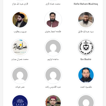
Hafiz Hisham Mushtaq
محمد حماد اثری
قاری عبد اللہ عزام
سید عبداللہ طارق
طلحہ اعجاز علوی
صہیب یعقوب
Ibn Bashir
ساجدہ ابراہیم
محمد عمران صارم
مقصود احمد
عبد القدوس راشد
عمر حیات