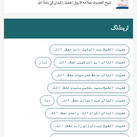
شیخ الحدیث علامہ فاروق احمد راشدی فی ذمۃ اللہ
ٹرینڈنگ
فضیلۃ الشیخ عبد الوکیل ناصر حفظہ اللہ
فضیلۃ العالم ابو انس طیبی حفظہ اللہ
نماز
فضیلۃ العالم حافظ خضر حیات حفظہ اللہ
فضیلۃ الشیخ سعید مجتبیٰ سعیدی حفظہ اللہ
فضیلۃ العالم فہد انصاری حفظہ اللہ
دعا
فضیلۃ العالم اکرام اللہ واحدی حفظہ اللہ
فضیلۃ الشیخ عبدالرزاق زاہد حفظہ اللہ