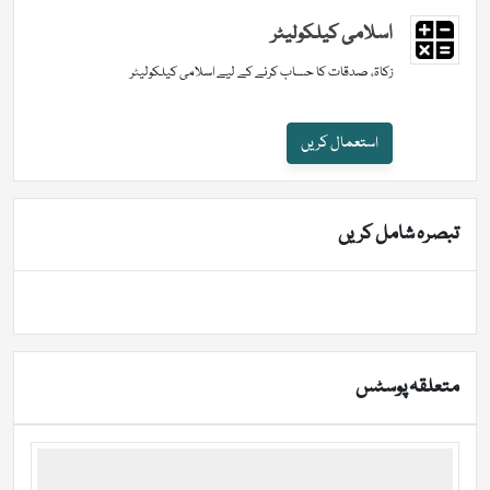
اسلامی کیلکولیٹر
زکاۃ، صدقات کا حساب کرنے کے لیے اسلامی کیلکولیٹر
استعمال کریں
تبصرہ شامل کریں
متعلقہ پوسٹس