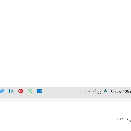
1050 View
پی ڈی ایف
 کیلکولیٹر