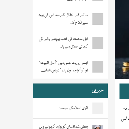
سالے کے انتقال کے بعد اس کی بیوہ
سے نکاح کا...
اہل بدعت کی کتب بیچنے والے کی
کمائی حلال ہے یا...
ایسی روایت جس میں “أهل البيت”
اور “وأزواجه وذريته” دونوں الفاظ...
خبریں
نہ
اثری اسلامک سروسز
ب اس
بعض غم انسان کو بوڑھا کردیتے ہیں