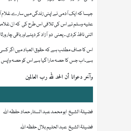
جیسا کہ ایک آدمی نے اپنی زندگی میں سارے غلام آز
اتنی نافذ کردی ۔ یعنی دو آزاد کر دیئےاور باقی چار ورثا
اس کا صاف مطلب ہے کہ حقوق العباد میں اگر کسی ک
ہے۔اب جس کا حصہ مارا گیا ہے اس کو حصہ واپس ک
وآخر دعوانا أن الحمد لله رب العالمين
فضیلۃ الشیخ ابو محمد عبد الستار حماد حفظہ اللہ
فضیلۃ الشیخ عبد الحلیم بلال حفظہ اللہ