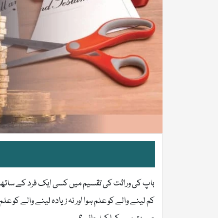
باپ کی وراثت کی تقسیم میں کسی ایک فرد کے ساتھ ل
کم لینے والے کو علم ہوا اور نہ زیادہ لینے والے کو