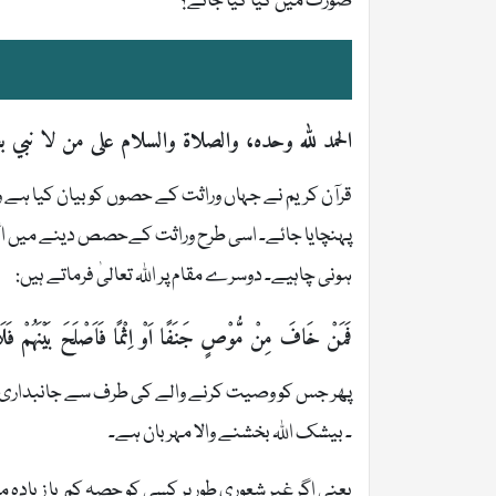
صورت میں کیا کیا جائے؟
الحمد لله وحده، والصلاة والسلام على من لا نبي بع
قرآن کریم نے جہاں وراثت کے حصوں کو بیان کیا ہے وہ
پہنچایا جائے۔ اسی طرح وراثت کےحصص دینے میں اگر ک
ہونی چاہیے۔ دوسرے مقام پر اللہ تعالیٰ فرماتے ہیں:
فَمَنْ خَافَ مِنْ مُّوْصٍ جَنَفًا اَوْ اِثْمًا فَاَصْلَحَ بَیْنَهُمْ فَلَا اِ
پھر جس کو وصیت کرنے والے کی طرف سے جانبداری یا گ
۔ بیشک اللہ بخشنے والا مہربان ہے۔
یعنی اگر غیر شعوری طور پر کسی کو حصہ کم یا زیادہ 