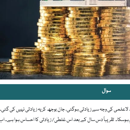
سوال
اعلمی کی وجہ سے زیادتی ہوگئی، جان بوجھ کر یہ زیادتی نہیں کی گئی۔ 
 علم ہوسکا۔ تقریباً دس سال کے بعد اس غلطی/ زیادتی کا احساس ہوا ہے۔ ا