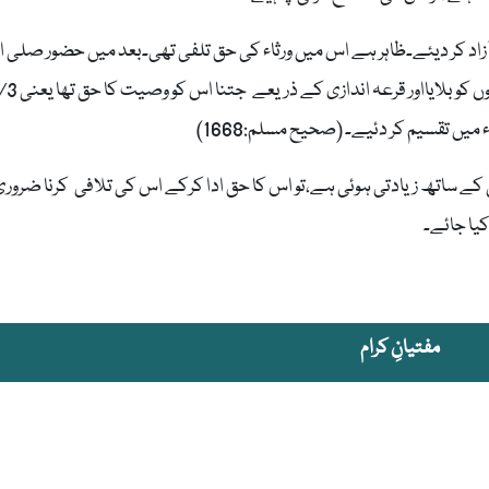
اد کر دیئے۔ظاہر ہے اس میں ورثاء کی حق تلفی تھی۔بعد میں حضور صلی ال
ء میں تقسیم کر دئیے۔ (صحیح مسلم:1668)
ے ساتھ زیادتی ہوئی ہے،تو اس کا حق ادا کرکے اس کی تلافی کرنا ضرور
یا جائے۔
مفتیانِ کرام