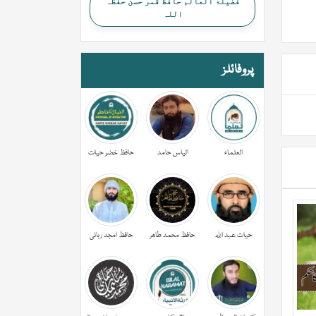
فضیلۃ العالم حافظ قمر حسن حفظہ
اللہ
پروفائلز
العلماء
الیاس حامد
حافظ خضر حیات
حیات عبد اللہ
حافظ محمد طاھر
حافظ امجد ربانی