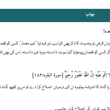
جواب
ده!
اں قرض اور وصیت کا ذکر بھی کیا ہے۔اور فرمایا: “غیر مضار”. کسی کو نقصا
سی کو نقصان پہنچایا گیا ہو، وہ دانستہ ہو یا غیر دانستہ ،اس کی بھی تل
ثْمَ عَلَیْهِ اِنَّ اللّٰهَ غَفُوْرٌ رَّحِیْمٌ۠ [سورۃ البقرہ:۱۸۲]
ناہ کا اندیشہ ہوتو وہ ان کے درمیان اصلاح کرا دے تو اس پر کچھ گناہ ن
ملا ہے ،تو اس کی اصلاح کرنی چاہیے۔