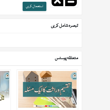
استعمال کریں
تبصرہ شامل کریں
متعلقہ پوسٹس