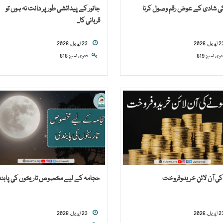
کی شادی کے عوض رقم وصول کرنا
جانور کے پیدائشی طور پر دانت نہ ہوں تو
قربانی کا...
23 اپریل, 2026
توی نمبر: 819
فتوی نمبر: 818
کی آن لائن خریدوفروخت
حجامہ کے لیے مخصوص تاریخوں کی پابن
23 اپریل, 2026