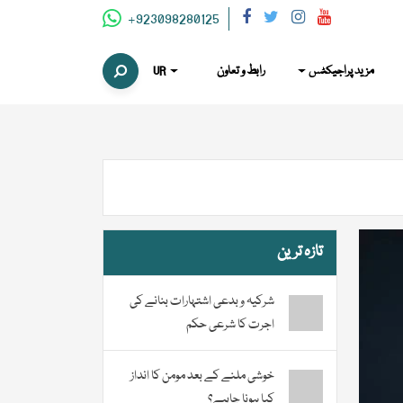
+923098280125
مزید پراجیکٹس
رابط و تعاون
UR
تازہ ترین
شرکیہ و بدعی اشتہارات بنانے کی
اجرت کا شرعی حکم
خوشی ملنے کے بعد مومن کا انداز
کیا ہونا چاہیے؟