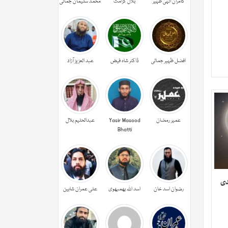
کامران الہی ظہیر
بلال کرامت
محمد سلیمان جمالی
افضل ظہیر جمالی
ڈاکٹر شاہ فیض
عبد العزیز آزاد
عمیر رمضان
Yasir Masood
عبدالحليم بلال
Bhatti
دی
رضوان اسد خان
اسد اللہ بھمبھوی
علی عمران شاہین