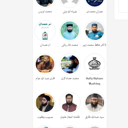
عمران محمدی
ضیاء اللہ برنی
محمد اویس
ڈاکٹر حافظ محمد زبیر
محمد نثار ربانی
ام حمدان
Hafiz Hisham
محمد حماد اثری
قاری عبد اللہ عزام
Mushtaq
سید عبداللہ طارق
طلحہ اعجاز علوی
صہیب یعقوب