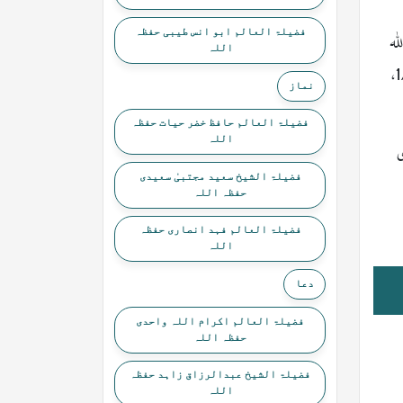
فضیلۃ العالم ابو انس طیبی حفظہ
لہ
اللہ
علیہ وسلم نے اس کی تلافی اس طرح کی کہ ان غلاموں کو بلایااور قرعہ اندازی کے ذریعے جتنا اس کو وصیت کا حق تھا یعنی 1/3،
نماز
فضیلۃ العالم حافظ خضر حیات حفظہ
اللہ
ی
فضیلۃ الشیخ سعید مجتبیٰ سعیدی
حفظہ اللہ
فضیلۃ العالم فہد انصاری حفظہ
اللہ
دعا
فضیلۃ العالم اکرام اللہ واحدی
حفظہ اللہ
فضیلۃ الشیخ عبدالرزاق زاہد حفظہ
اللہ