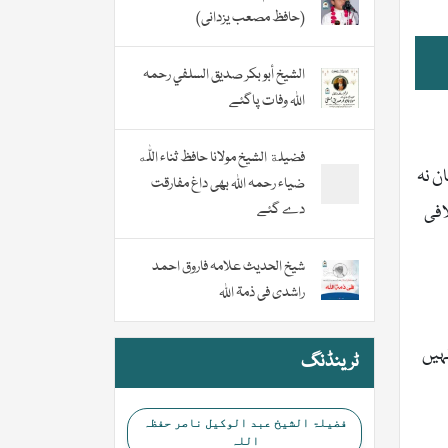
(حافظ مصعب یزدانی)
الشيخ أبو بكر صديق السلفي رحمہ
اللہ وفات پاگئے
فضیلة الشيخ مولانا حافظ ثناء اللّٰه
ن نہ
ضیاء رحمہ اللہ بھی داغ مفارقت
دے گئے
افی
شیخ الحدیث علامہ فاروق احمد
راشدی فی ذمۃ اللہ
ہیں
ٹرینڈنگ
فضیلۃ الشیخ عبد الوکیل ناصر حفظہ
اللہ