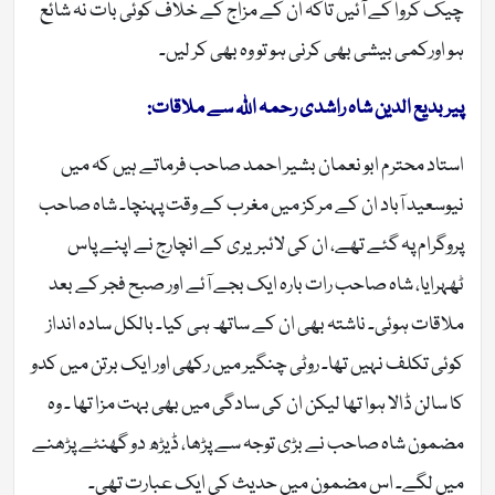
چیک کروا کے آئیں تاکہ ان کے مزاج کے خلاف کوئی بات نہ شائع
ہو اورکمی بیشی بھی کرنی ہو تو وہ بھی کر لیں۔
پیر بدیع الدین شاہ راشدی رحمہ اللہ سے ملاقات:
استاد محترم ابو نعمان بشیر احمد صاحب فرماتے ہیں کہ میں
نیوسعید آباد ان کے مرکز میں مغرب کے وقت پہنچا۔ شاہ صاحب
پروگرام پہ گئے تھے، ان کی لائبریری کے انچارج نے اپنے پاس
ٹھہرایا، شاہ صاحب رات بارہ ایک بجے آئے اور صبح فجر کے بعد
ملاقات ہوئی۔ ناشتہ بھی ان کے ساتھ ہی کیا۔ بالکل سادہ انداز
کوئی تکلف نہیں تھا۔ روٹی چنگیر میں رکھی اور ایک برتن میں کدو
کا سالن ڈالا ہوا تھا لیکن ان کی سادگی میں بھی بہت مزا تھا ۔ وہ
مضمون شاہ صاحب نے بڑی توجہ سے پڑھا، ڈیڑھ دو گھنٹے پڑھنے
میں لگے۔ اس مضمون میں حدیث کی ایک عبارت تھی۔