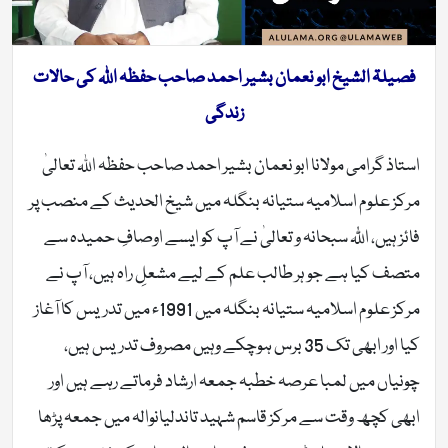
فصیلۃ الشیخ ابو نعمان بشیر احمد صاحب حفظہ اللہ کی حالات
زندگی
استاذ گرامی مولانا ابو نعمان بشیر احمد صاحب حفظہ اللہ تعالیٰ
مرکز علوم اسلامیہ ستیانہ بنگلہ میں شیخ الحدیث کے منصب پر
فائز ہیں، اللّٰہ سبحانہ و تعالیٰ نے آپ کو ایسے اوصافِ حمیدہ سے
متصف کیا ہے جو ہر طالب علم کے لیے مشعلِ راہ ہیں، آپ نے
مرکز علوم اسلامیہ ستیانہ بنگلہ میں 1991ء میں تدریس کا آغاز
کیا اور ابھی تک 35 برس ہوچکے وہیں مصروف تدریس ہیں،
چونیاں میں لمبا عرصہ خطبہ جمعہ ارشاد فرماتے رہے ہیں اور
ابھی کچھ وقت سے مرکز قاسم شہید تاندلیانوالہ میں جمعہ پڑھا