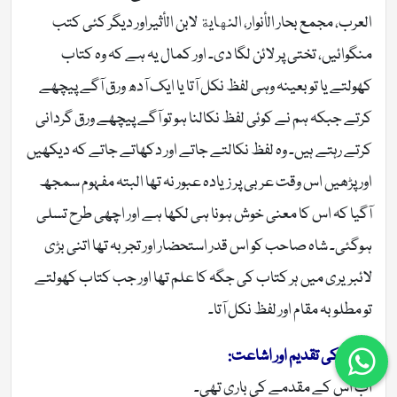
العرب، مجمع بحار الأنوار، النهاية لابن الأثیراور دیگر کئی کتب
منگوائیں، تختی پر لائن لگا دی۔ اور کمال یہ ہے کہ وہ کتاب
کھولتے یا تو بعینہ وہی لفظ نکل آتا یا ایک آدھ ورق آگے پیچھے
کرتے جبکہ ہم نے کوئی لفظ نکالنا ہو تو آگے پیچھے ورق گردانی
کرتے رہتے ہیں۔ وہ لفظ نکالتے جاتے اور دکھاتے جاتے کہ دیکھیں
اور پڑھیں اس وقت عربی پر زیادہ عبور نہ تھا البتہ مفہوم سمجھ
آگیا کہ اس کا معنی خوش ہونا ہی لکھا ہے اور اچھی طرح تسلی
ہوگئی۔ شاہ صاحب کو اس قدر استحضار اور تجربہ تھا اتنی بڑی
لائبریری میں ہر کتاب کی جگہ کا علم تھا اور جب کتاب کھولتے
تو مطلوبہ مقام اور لفظ نکل آتا۔
کتاب کی تقدیم اور اشاعت:
اب اس کے مقدمے کی باری تھی۔