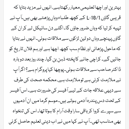
بہترین اور اچھا تعلیمی معیار رکھتاہے، انہوں نے مزید بتایا کہ
قریبی گاؤں 18/1-L کے کچھ طلباء وہاں پڑھتے بھی ہیں۔آپ نے
تہیہ کر لیا کہ وہاں ضرور جاؤں گا۔ اگلے دن سائیکل لے کر ان کے
گاؤں پہنچے وہاں دو تین لڑکوں سے ملاقات ہوئی۔ انہوں نے بتایا
کہ ماحول،پڑھائی اور نظام سب کچھ اچھا ہے اور ہم فلاں تاریخ کو
جائیں گے۔ کراچی جانے کا پختہ ذہن بن گیا، چند روز بعد دوبارہ
ڈاکٹر صاحب سے ملاقات ہوئی۔ پوچھا کیا پروگرام ہے؟ اگر آپ
نے ملازمت کرنی ہے تو ملازمت ہے، محکمہ صحت کی طرف
سے دیہی علاقہ جات کے لیے آفیسر کی ضرورت ہے۔ اس آفیسر
کے تحت دس پندرہ آدمی ہوتے ہیں۔ موسم گرما میں ان آدمیوں
سے سپرے کروا کر باقی سارا وقت آرام کا ہوتا تھا۔ اس کی تنخواہ
بھی مناسب تھی۔ آپ نے کہا میں نے اب دینی تعلیم حاصل کرنی