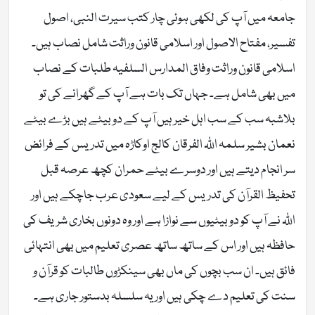
جامعہ میں آپ کی لکھی ہوئی چار کتب سیرت النبی، اصول
تفسیر، مفتاح الاصول اور اسلامی قانون وراثت شامل نصاب ہیں۔
اسلامی قانون وراثت وفاق المدارس السلفیہ طلبات کے نصاب
میں بھی شامل ہے۔ جہاں تک بات ہے آپ کے گھرانے کی تو
بلاشبہ سب کے سب اہل خیر ہیں آپ کے دو بیٹے ہیں بڑے بیٹے
نعمان بشیر سلمہ اللّٰہ الفرقان کالج اوکاڑہ میں تدریس کے فرائض
سر انجام دیتے ہیں اور دوسرے بیٹے حمران کچھ عرصہ قبل
تحفیظ القرآن کی تدریس کے لیے سعودی عرب جاچکے ہیں اور
اللّٰہ نے آپ کو دو بیٹیوں سے نوازا ہے اور وہ دونوں بخاری شریف کی
حافظہ ہیں اور اس کے ساتھ ساتھ عصری تعلیم میں بھی انتہائی
فائق ہیں۔ ان سب بچوں کی ماں بھی سینکڑوں طالبات کو قرآن و
سنت کی تعلیم دے چکی ہیں اور یہ سلسلہ بدستور جاری ہے۔