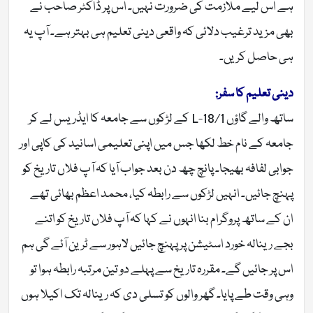
ہے اس لیے ملازمت کی ضرورت نہیں۔ اس پر ڈاکٹر صاحب نے
بھی مزید ترغیب دلائی کہ واقعی دینی تعلیم ہی بہتر ہے۔ آپ یہ
ہی حاصل کریں۔
دینی تعلیم کا سفر:
ساتھ والے گاؤں 18/1-L کے لڑکوں سے جامعہ کا ایڈریس لے کر
جامعہ کے نام خط لکھا جس میں اپنی تعلیمی اسانید کی کاپی اور
جوابی لفافہ بھیجا۔ پانچ چھ دن بعد جواب آیا کہ آپ فلاں تاریخ کو
پہنچ جائیں۔ انہیں لڑکوں سے رابطہ کیا، محمد اعظم بھائی تھے
ان کے ساتھ پروگرام بنا انہوں نے کہا کہ آپ فلاں تاریخ کو اتنے
بجے رینالہ خورد اسٹیشن پر پہنچ جائیں لاہور سے ٹرین آئے گی ہم
اس پر جائیں گے۔ مقررہ تاریخ سے پہلے دو تین مرتبہ رابطہ ہوا تو
وہی وقت طے پایا۔ گھر والوں کو تسلی دی کہ رینالہ تک اکیلا ہوں