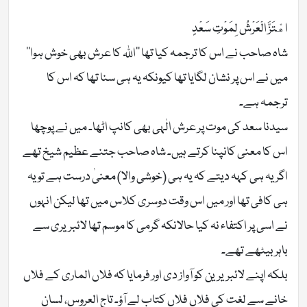
اهْتَزَّ الْعَرْشُ لِمَوْتِ سَعْدٍ
شاہ صاحب نے اس کا ترجمہ کیا تھا ’’اللہ کا عرش بھی خوش ہوا‘‘
میں نے اس پر نشان لگایا تھا کیونکہ یہ ہی سنا تھا کہ اس کا
ترجمہ ہے۔
سیدنا سعد کی موت پر عرش الٰہی بھی کانپ اٹھا۔ میں نے پوچھا
اس کا معنی کانپنا کرتے ہیں۔ شاہ صاحب جتنے عظیم شیخ تھے
اگر یہ ہی کہہ دیتے کہ یہ ہی (خوشی والا) معنیٰ درست ہے تو یہ
ہی کافی تھا اور میں اس وقت دوسری کلاس میں تھا لیکن انہوں
نے اسی پر اکتفاء نہ کیا حالانکہ گرمی کا موسم تھا لائبریری سے
باہر بیٹھے تھے۔
بلکہ اپنے لائبریرین کو آواز دی اور فرمایا کہ فلاں الماری کے فلاں
خانے سے لغت کی فلاں فلاں کتاب لے آؤ۔ تاج العروس، لسان