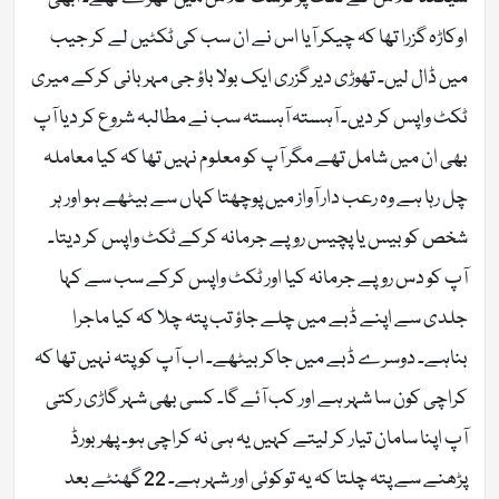
اوکاڑہ گزرا تھا کہ چیکر آیا اس نے ان سب کی ٹکٹیں لے کر جیب
میں ڈال لیں۔ تھوڑی دیر گزری ایک بولا باؤ جی مہربانی کرکے میری
ٹکٹ واپس کر دیں۔ آہستہ آہستہ سب نے مطالبہ شروع کر دیا آپ
بھی ان میں شامل تھے مگر آپ کو معلوم نہیں تھا کہ کیا معاملہ
چل رہا ہے وہ رعب دار آواز میں پوچھتا کہاں سے بیٹھے ہو اور ہر
شخص کو بیس یا پچیس روپے جرمانہ کرکے ٹکٹ واپس کر دیتا۔
آپ کو دس روپے جرمانہ کیا اور ٹکٹ واپس کرکے سب سے کہا
جلدی سے اپنے ڈبے میں چلے جاؤ تب پتہ چلا کہ کیا ماجرا
بناہے۔ دوسرے ڈبے میں جاکر بیٹھے۔ اب آپ کو پتہ نہیں تھا کہ
کراچی کون سا شہر ہے اور کب آئے گا۔ کسی بھی شہر گاڑی رکتی
آپ اپنا سامان تیار کر لیتے کہیں یہ ہی نہ کراچی ہو۔ پھر بورڈ
پڑھنے سے پتہ چلتا کہ یہ توکوئی اور شہر ہے۔ 22 گھنٹے بعد