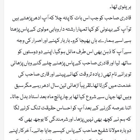
بریلوی تھا۔
قادری صاحب کو جب اس بات کا پتہ چلا کہ آپ ادھر پڑھتے ہیں
تو آپ کے بہنوئی کو کہا تمہارا رشتہ دار وہابی مولوی کے پاس پڑھتا
ہے اسے ہمارے ہاں بھیجا کرو۔ بار بار کہنے اور اصرار کی وجہ
سے آپ کا ذہن بھی اس طرف مائل ہوگیا، اپنے دو دوستوں کو
ساتھ لیا اور قادری صاحب کے پاس پڑھنے چلے گئے وہاں پڑھائی
تو برائے نام تھی زیادہ تر وقت کھانے پینے اور قاری صاحب کی
خدمت میں گزرتا تھا۔تقریباً اڑھائی تین سال ادھر رہے مگر سبق
وہیں تھا جہاں سے شروع کیا تھا ہر چار پانچ ماہ بعد استاد بدل جاتا۔
اتنا عرصہ گزرنے کے بعد آپ کو احساس حقیقت تنگ کرنے لگا
کہ ہم نے کچھ بھی نہیں پڑھا۔ اور شرمندگی کا بوجھ بھی کہ
دوبارہ مولانا شفیع صاحب کے پاس کیسے جایا جائے۔ آخرکار اپنے