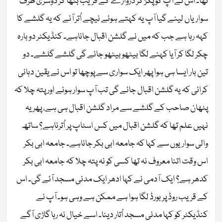
تھا۔ اس نے آپ کو پکڑ کر دروازے کے قریب بٹھا کر دوسری طرف
سواریاں لینے گیا آپ یہ کہتے ہوئے نیچے اُتر آئے کہ یہ گلشے کا
کہہ رہا ہے جب کہ میں نے گلشن اقبال جاناہے۔ کنڈیکٹر دوبارہ
چکر لگا کر آیا کہنے لگا بیٹھو بیٹھو جائے گی گلشے گلشے۔ دو
تین بار ایسا ہی ہوا پھر ایک سواری سے پوچھا تو اس نے یقین دہانی
کرائی کہ یہ گلشن اقبال جائے گی تب آپ سوار ہوئے اور پتہ چلا کہ
پٹھان صاحب کے گلشے سے مراد گلشن اقبال ہی ہے، پھر یہ
نہیں علم تھا کہ گلشن اقبال میں کس اسٹاپ پر اُترناہے؟ ساتھ
والی سواریوں سے کہا کہ جامعہ ابی بکر جاناہے۔ جامعہ ابی بکر
اس وقت اتنا معروف نہ تھا کسی کو نہ پتہ چلا کہ جامعہ ابی بکر
کدھر ہے؟ ایک آدمی نے کہا ادھر ایک مدنی مسجد آئے گی۔ اس
کے قریب روڈ پر بورڈ لگا ہوا ہے ممکن ہے وہی ہو۔ آپ نے
کنڈیکٹر کو کہا مدنی مسجد اُتار دینا۔ اسے خیال نہ رہا گاڑی آگے