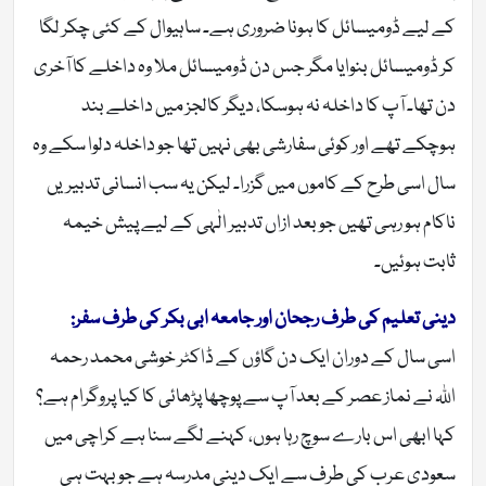
کے لیے ڈومیسائل کا ہونا ضروری ہے۔ ساہیوال کے کئی چکر لگا
کر ڈومیسائل بنوایا مگر جس دن ڈومیسائل ملا وہ داخلے کا آخری
دن تھا۔ آپ کا داخلہ نہ ہوسکا، دیگر کالجز میں داخلے بند
ہوچکے تھے اور کوئی سفارشی بھی نہیں تھا جو داخلہ دلوا سکے وہ
سال اسی طرح کے کاموں میں گزرا۔ لیکن یہ سب انسانی تدبیریں
ناکام ہو رہی تھیں جو بعد ازاں تدبیر الٰہی کے لیے پیش خیمہ
ثابت ہوئیں۔
دینی تعلیم کی طرف رجحان اور جامعہ ابی بکر کی طرف سفر:
اسی سال کے دوران ایک دن گاؤں کے ڈاکٹر خوشی محمد رحمہ
اللہ نے نماز عصر کے بعد آپ سے پوچھا پڑھائی کا کیا پروگرام ہے؟
کہا ابھی اس بارے سوچ رہا ہوں، کہنے لگے سنا ہے کراچی میں
سعودی عرب کی طرف سے ایک دینی مدرسہ ہے جو بہت ہی