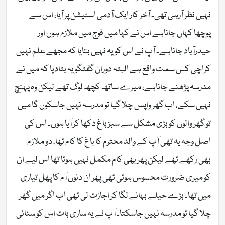
نہیں نظر آرہی تھی۔ آخر کار ایک آدمی اسٹیشن پر آیا، اس سے
پوچھا کہاں جاناہے اس نے کہا میں فوج میں ملازم ہوں اور
حیدرآباد جاناہے۔ آپ نے اس کو یہ نہیں بتایا کہ مجھے علم نہیں
کراچی کس سمت واقع ہے البتہ دوران گفتگو یہ بتادیا کہ میں نے
مدرسہ پڑھنے جاناہے، میرے ساتھ کچھ لوگ تھے لیکن وہ پہنچ
نہیں سکے، اب گھر واپس چلا گیا تو مدرسہ نہیں جاسکوں گا میں
تو گھر والوں کو بڑی مشکل سے سبز باغ دکھا کر آیا ہوں۔ اس کی
اصل وجہ یہ تھی آپ کے والد محترم کا باغ کا کام تھا، دو ملازم
بھی رکھے تھے لیکن پھر بھی کام مکمل نہیں ہوتا تھا اس لیے ان
کو میری ضرورت محسوس ہوتی تھی پھر ان دنوں آم کا پھل تیاری
میں تھا۔ بڑے حیلے بہانے لگا کر اجازت لی تھی اب اگر میں گھر
چلا گیا تو مدرسہ نہیں جاسکتا۔ آپ نے یہ ساری بات اس کو سنائی