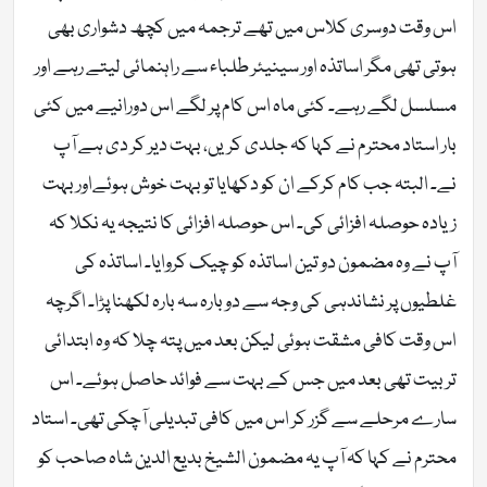
اس وقت دوسری کلاس میں تھے ترجمہ میں کچھ دشواری بھی
ہوتی تھی مگر اساتذہ اور سینیئر طلباء سے راہنمائی لیتے رہے اور
مسلسل لگے رہے۔ کئی ماہ اس کام پر لگے اس دورانیے میں کئی
بار استاد محترم نے کہا کہ جلدی کریں، بہت دیر کر دی ہے آپ
نے۔ البتہ جب کام کرکے ان کو دکھایا تو بہت خوش ہوئےاور بہت
زیادہ حوصلہ افزائی کی۔ اس حوصلہ افزائی کا نتیجہ یہ نکلا کہ
آپ نے وہ مضمون دو تین اساتذہ کو چیک کروایا۔ اساتذہ کی
غلطیوں پر نشاندہی کی وجہ سے دوبارہ سہ بارہ لکھنا پڑا۔ اگرچہ
اس وقت کافی مشقت ہوئی لیکن بعد میں پتہ چلا کہ وہ ابتدائی
تربیت تھی بعد میں جس کے بہت سے فوائد حاصل ہوئے۔ اس
سارے مرحلے سے گزر کر اس میں کافی تبدیلی آچکی تھی۔ استاد
محترم نے کہا کہ آپ یہ مضمون الشیخ بدیع الدین شاہ صاحب کو