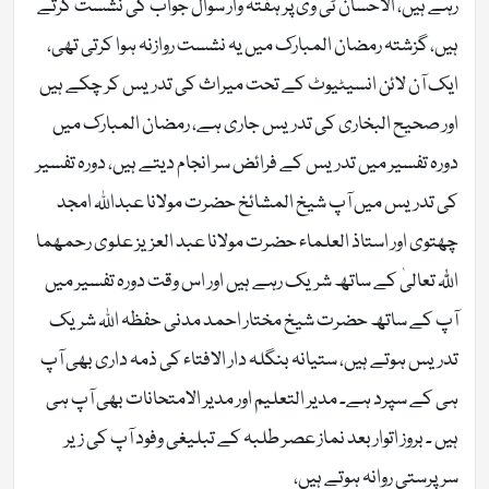
رہے ہیں، الاحسان ٹی وی پر ہفتہ وار سوال جواب کی نشست کرتے
ہیں، گزشتہ رمضان المبارک میں یہ نشست روازنہ ہوا کرتی تھی،
ایک آن لائن انسیٹیوٹ کے تحت میراث کی تدریس کر چکے ہیں
اور صحیح البخاری کی تدریس جاری ہے، رمضان المبارک میں
دورہ تفسیر میں تدریس کے فرائض سر انجام دیتے ہیں، دورہ تفسیر
کی تدریس میں آپ شیخ المشائخ حضرت مولانا عبداللہ امجد
چھتوی اور استاذ العلماء حضرت مولانا عبد العزیز علوی رحمھما
اللّٰہ تعالیٰ کے ساتھ شریک رہے ہیں اور اس وقت دورہ تفسیر میں
آپ کے ساتھ حضرت شیخ مختار احمد مدنی حفظہ اللہ شریک
تدریس ہوتے ہیں، ستیانہ بنگلہ دار الافتاء کی ذمہ داری بھی آپ
ہی کے سپرد ہے۔ مدیر التعلیم اور مدیر الامتحانات بھی آپ ہی
ہیں ۔ بروز اتوار بعد نماز عصر طلبہ کے تبلیغی وفود آپ کی زیر
سرپرستی روانہ ہوتے ہیں،