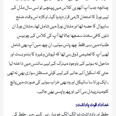
چنانچہ جب آپ آٹھویں کلاس میں پہنچے تو اسی سال مڈل کے
لیے بورڈ کا امتحان لازمی قرار دیدیا گیا۔ اوکاڑہ اس وقت ضلع
ساہیوال کا حصہ تھا اور ملتان بورڈ میں شامل تھا۔ ملتان بورڈ ان
دنوں کافی سخت سمجھا جاتا تھا آپ کی کلاس کے چوبیس
طلباء میں سے فقط چھ پاس ہوئے۔ ان چھ میں آپ بھی شامل
تھے آپ کا تعلیمی ذوق ہی تھا کہ ٹیوشن وغیرہ کا بندوبست اور
ماحول نہ ہونے کے باوجود میٹرک کے لیے سائنس میں داخلہ لیا
حتی کہ اسکول آنے جانے کے لیے کوئی مستقل سواری بھی نہ تھی
۔ ایک پرانا سا سائیکل اور وہ بھی خراب ہونے کی صورت میں پانچ
کلومیٹر پیدل ہی آتے اور پھر واپسی بھی جاتے۔
خداداد قوت یاداشت:
حفظ اور یادداشت دو الگ الگ خوبیاں ہیں کسی میں حفظ کی