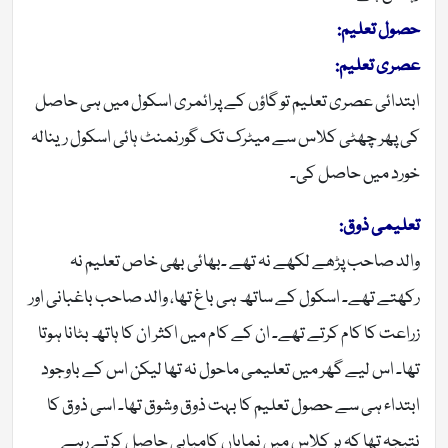
حصول تعلیم:
عصری تعلیم:
ابتدائی عصری تعلیم تو گاؤں کے پرائمری اسکول میں ہی حاصل
کی پھر چھٹی کلاس سے میٹرک تک گورنمنٹ ہائی اسکول رینالہ
خورد میں حاصل کی۔
تعلیمی ذوق:
والد صاحب پڑھے لکھے نہ تھے ۔بھائی بھی خاص تعلیم نہ
رکھتے تھے۔ اسکول کے ساتھ ہی باغ تھا، والد صاحب باغبانی اور
زراعت کا کام کرتے تھے۔ ان کے کام میں اکثر ان کا ہاتھ بٹانا ہوتا
تھا۔ اس لیے گھر میں تعلیمی ماحول نہ تھا لیکن اس کے باوجود
ابتداء ہی سے حصول تعلیم کا بہت ذوق وشوق تھا۔ اسی ذوق کا
نتیجہ تھا کہ ہر کلاس میں نمایاں کامیابی حاصل کرتے رہے