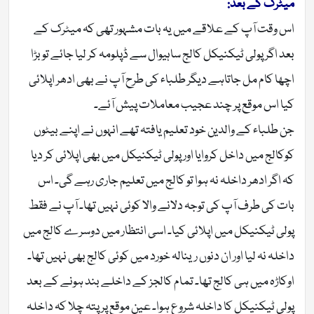
میٹرک کے بعد:
اس وقت آپ کے علاقے میں یہ بات مشہور تھی کہ میٹرک کے
بعد اگر پولی ٹیکنیکل کالج ساہیوال سے ڈپلومہ کر لیا جائے تو بڑا
اچھا کام مل جاتاہے دیگر طلباء کی طرح آپ نے بھی ادھر اپلائی
کیا اس موقع پر چند عجیب معاملات پیش آئے۔
جن طلباء کے والدین خود تعلیم یافتہ تھے انہوں نے اپنے بیٹوں
کوکالج میں داخل کروایا اور پولی ٹیکنیکل میں بھی اپلائی کر دیا
کہ اگر ادھر داخلہ نہ ہوا تو کالج میں تعلیم جاری رہے گی۔ اس
بات کی طرف آپ کی توجہ دلانے والا کوئی نہیں تھا۔ آپ نے فقط
پولی ٹیکنیکل میں اپلائی کیا۔ اسی انتظار میں دوسرے کالج میں
داخلہ نہ لیا اور ان دنوں رینالہ خورد میں کوئی کالج بھی نہیں تھا۔
اوکاڑہ میں ہی کالج تھا۔ تمام کالجز کے داخلے بند ہونے کے بعد
پولی ٹیکنیکل کا داخلہ شروع ہوا۔ عین موقع پر پتہ چلا کہ داخلہ