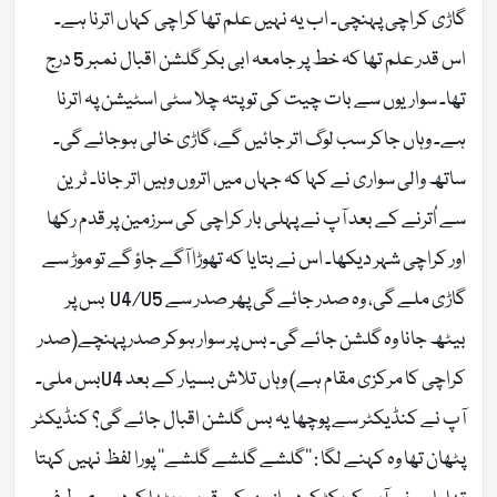
گاڑی کراچی پہنچی۔ اب یہ نہیں علم تھا کراچی کہاں اترنا ہے۔
اس قدر علم تھا کہ خط پر جامعہ ابی بکر گلشن اقبال نمبر 5 درج
تھا۔ سواریوں سے بات چیت کی تو پتہ چلا سٹی اسٹیشن پہ اترنا
ہے۔ وہاں جاکر سب لوگ اتر جائیں گے، گاڑی خالی ہوجائے گی۔
ساتھ والی سواری نے کہا کہ جہاں میں اتروں وہیں اتر جانا۔ ٹرین
سے اُترنے کے بعد آپ نے پہلی بار کراچی کی سرزمین پر قدم رکھا
اور کراچی شہر دیکھا۔ اس نے بتایا کہ تھوڑا آگے جاؤ گے تو موڑ سے
گاڑی ملے گی، وہ صدر جائے گی پھر صدر سے U4/U5 بس پر
بیٹھ جانا وہ گلشن جائے گی۔ بس پر سوار ہوکر صدر پہنچے(صدر
کراچی کا مرکزی مقام ہے) وہاں تلاش بسیار کے بعد U4بس ملی۔
آپ نے کنڈیکٹر سے پوچھا یہ بس گلشن اقبال جائے گی؟ کنڈیکٹر
پٹھان تھا وہ کہنے لگا : ‘‘گلشے گلشے گلشے’’ پورا لفظ نہیں کہتا