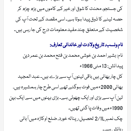
کی جستجو، محنت کا شوق اور خیر کے کاموں میں بڑھ چڑھ کر
حصہ لینے کا ذوق پیدا ہوتا ہے۔ اسی مقصد کے تحت آپ کی
شخصیت کے متعلق چند مفید معلومات درج کی جا رہی ہیں۔
نام ونسب، تاریخ ولادت اور خاندانی تعارف:
نام: بشیر احمد بن خوشی محمد بن فتح محمد بن عمر دین
پیدائش: 13 مئی 1966ء
کل چار بھائی ہیں باقی تینوں آپ سے بڑے ہیں۔ عبد المجید
بھائی 2000ء میں فوت ہوگئے تھے اسی طرح چار ہمشیرہ ہیں،
تین آپ سے بڑی اور ایک چھوٹی ہے۔ بڑی بہنوں میں سے ایک بہن
1990ء میں وفات پا گئی تھیں۔
چک نمبر 2/1L تحصیل رینالہ خورد، ضلع اوکاڑہ میں آبائی
رہائش ہے۔