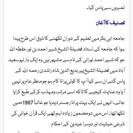
نمبروں سے پاس کیا۔
تصنیف کا آغاز:
جامعہ ابی بکر میں تعلیم کے دوران لکھنے کا ذوق اس طرح پیدا
ہوا کہ جامعہ کے استاد فضیلۃ الشیخ شبیر احمد بن نور حفظہ اللہ
جو کہ شبیر احمد نورانی کے نام سے مشہور ہیں وہ ایک بار نیو سعید
آباد میں فضیلۃ الشیخ پیر بدیع الدین شاہ راشدی رحمہ اللہ کے
پاس گئے ان سے کہا آپ کا کوئی پرانا کام ہو جو منظر عام پر نہیں
آیا وہ عنایت کیجیے گا تاکہ اسے مرتب ومہذب کرکے طبع کرایا
جائے۔ انہوں نے ایک بہت پرانا رجسٹر دیدیا جو غالباً 1967ءمیں
لکھا تھا۔ اس میں دو مضمون زیادہ اہم تھے ایک قرآن خوانی کی
شرعی حیثیت اور دوسرا عیدین کے احکام