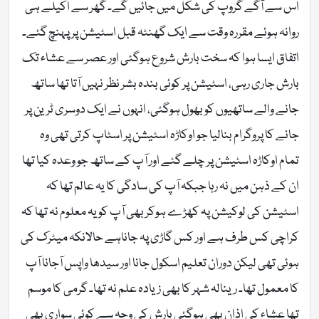
اس سے آگے گروپ کی شکل میں جائیں گے۔ گھر سے اکیلے ہی
روانہ ہوئے مقررہ وقت سے ایک گھنٹہ قبل اسٹیشن پر پہنچ گئے۔
اتفاق ایسا ہوا کہ سخت بارش شروع ہوگئی اور عصر سے عشاء تک
بارش جاری رہی، اسٹیشن پر کوئی بندہ بشر نظر نہیں آتا تھا ساتھ
جانے والے ساتھیوں کو بھول ہوگئی، انہوں نے ایک دوسری ٹرین پر
جانے کا پروگرام بنالیا جو اوکاڑہ اسٹیشن پر اسٹاپ کرتی تھی وہ
تمام اوکاڑہ اسٹیشن پر چلے گئے اور آپ کے ساتھ جو وعدہ کیا تھا
ان کے ذہن میں نہ رہا جبکہ آپ کی سادگی کا یہ عالم تھا کہ
اسٹیشن کی لوکیشن پہ کھڑے ہوکر بھی آپ کو یہ معلوم نہ تھا کہ
کراچی کس طرف ہے اور کس گاڑی پہ جاناہے حالانکہ میٹرک کی
ہوئی تھی لیکن دوران تعلیم اسکول جانا اور سیدھا واپس آجانا آپ
کا معمول تھا۔ رینالہ شہر کا بھی زیادہ علم نہ تھا۔ گرمی کا موسم
تھا عشاء کی اذان بھی ہوگئی بارش کی وجہ سے کوئی سواری بھی