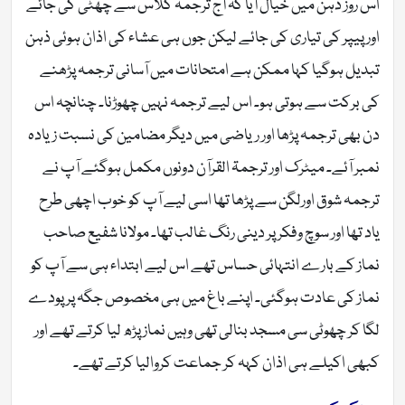
اس روز ذہن میں خیال آیا کہ آج ترجمہ کلاس سے چھٹی کی جائے
اور پیپر کی تیاری کی جائے لیکن جوں ہی عشاء کی اذان ہوئی ذہن
تبدیل ہوگیا کہا ممکن ہے امتحانات میں آسانی ترجمہ پڑھنے
کی برکت سے ہوتی ہو۔ اس لیے ترجمہ نہیں چھوڑنا۔ چنانچہ اس
دن بھی ترجمہ پڑھا اور ریاضی میں دیگر مضامین کی نسبت زیادہ
نمبر آئے۔ میٹرک اور ترجمۃ القرآن دونوں مکمل ہوگئے آپ نے
ترجمہ شوق اورلگن سے پڑھا تھا اسی لیے آپ کو خوب اچھی طرح
یاد تھا اور سوچ وفکر پر دینی رنگ غالب تھا۔ مولانا شفیع صاحب
نماز کے بارے انتہائی حساس تھے اس لیے ابتداء ہی سے آپ کو
نماز کی عادت ہوگئی۔ اپنے باغ میں ہی مخصوص جگہ پر پودے
لگا کر چھوٹی سی مسجد بنالی تھی وہیں نماز پڑھ لیا کرتے تھے اور
کبھی اکیلے ہی اذان کہہ کر جماعت کروالیا کرتے تھے۔