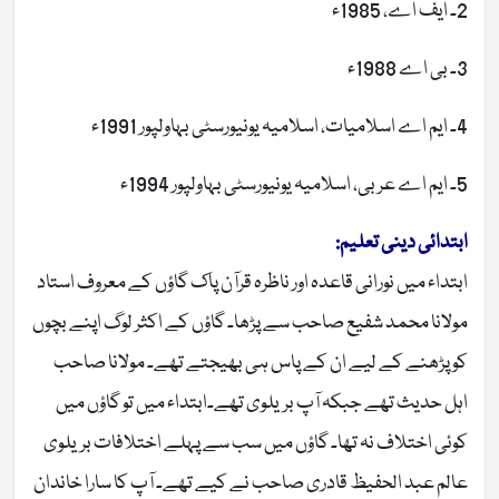
2۔ ایف اے، 1985ء
3۔ بی اے 1988ء
4۔ ایم اے اسلامیات، اسلامیہ یونیورسٹی بہاولپور 1991ء
5۔ ایم اے عربی، اسلامیہ یونیورسٹی بہاولپور 1994ء
ابتدائی دینی تعلیم:
ابتداء میں نورانی قاعدہ اور ناظرہ قرآن پاک گاؤں کے معروف استاد
مولانا محمد شفیع صاحب سے پڑھا۔ گاؤں کے اکثر لوگ اپنے بچوں
کو پڑھنے کے لیے ان کے پاس ہی بھیجتے تھے۔ مولانا صاحب
اہل حدیث تھے جبکہ آپ بریلوی تھے۔ابتداء میں تو گاؤں میں
کوئی اختلاف نہ تھا۔ گاؤں میں سب سے پہلے اختلافات بریلوی
عالم عبد الحفیظ قادری صاحب نے کیے تھے۔ آپ کا سارا خاندان