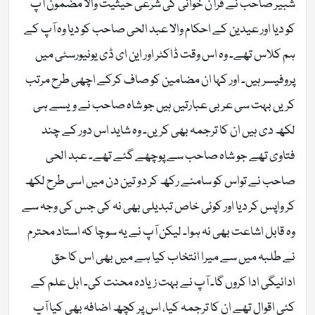
شبیر صاحب نے قرآن خوانی کی شرعی حیثیت والا مضمون آپ
کو دیا اور عیدین کے احکام والا عبد الحی صاحب کو دیا وہ آپ کے
ہم کلاس تھے۔ وہ اس وقت ڈاکٹر اور این ای ڈی یونیورسٹی میں
پروفیسر ہیں۔ اور کہا ان مضامین کو صاف کرکے اچھی طرح مرتب
کریں بہت سی عربی عبارتیں ہیں جو شاہ صاحب نے ویسے ہی
لکھ دی ہیں ان کا ترجمہ بھی کریں۔ وہ شاید اس دور کے چند
فتاوی تھے جو شاہ صاحب سے پوچھے گئے تھے۔ عبد الحی
صاحب نے تواس کو سامنے رکھ کر دو تین دن میں اسی طرح لکھ
کر واپس کر دیا اور کوئی خاص تبدیلی بھی نہ کی جس کی وجہ سے
وہ قابل اشاعت بھی نہ ہوا۔ لیکن آپ نے یہ سوچا کہ استاد محترم
نے طلبہ میں سے میرا انتخاب کیا ہے میں بھی اس کا حق
ادائیگی ادا کروں گا۔ آپ نے بہت زیادہ محنت کی۔ اہل علم کے
کئی اقوال تھے ان کا ترجمہ کیا، اس پر کچھ اضافہ بھی کیا آپ