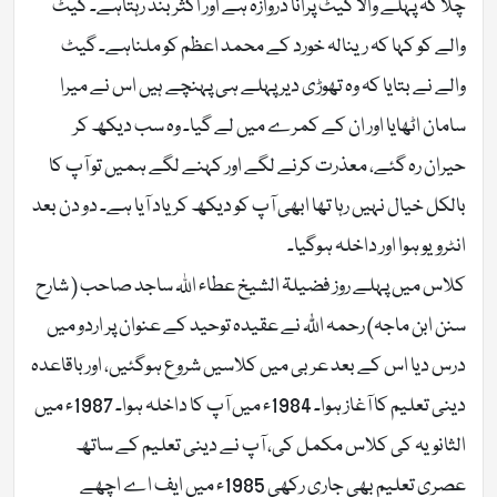
چلا کہ پہلے والا گیٹ پرانا دروازہ ہے اور اکثر بند رہتاہے۔ گیٹ
والے کو کہا کہ رینالہ خورد کے محمد اعظم کو ملناہے۔ گیٹ
والے نے بتایا کہ وہ تھوڑی دیر پہلے ہی پہنچے ہیں اس نے میرا
سامان اٹھایا اور ان کے کمرے میں لے گیا۔ وہ سب دیکھ کر
حیران رہ گئے، معذرت کرنے لگے اور کہنے لگے ہمیں تو آپ کا
بالکل خیال نہیں رہا تھا ابھی آپ کو دیکھ کر یاد آیا ہے۔ دو دن بعد
انٹرویو ہوا اور داخلہ ہوگیا۔
کلاس میں پہلے روز فضیلۃ الشیخ عطاء اللہ ساجد صاحب ( شارح
سنن ابن ماجہ) رحمہ اللّٰہ نے عقیدہ توحید کے عنوان پر اردو میں
درس دیا اس کے بعد عربی میں کلاسیں شروع ہوگئیں، اور باقاعدہ
دینی تعلیم کا آغاز ہوا۔ 1984ء میں آپ کا داخلہ ہوا۔ 1987ء میں
الثانویہ کی کلاس مکمل کی، آپ نے دینی تعلیم کے ساتھ
عصری تعلیم بھی جاری رکھی 1985ء میں ایف اے اچھے