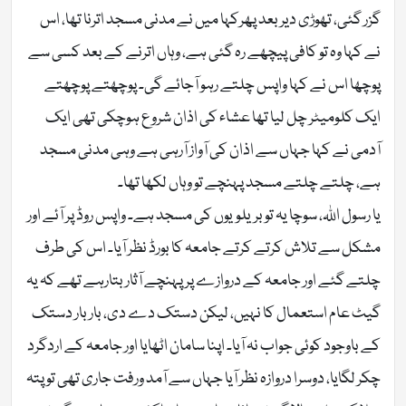
گزر گئی، تھوڑی دیر بعد پھرکہا میں نے مدنی مسجد اترنا تھا، اس
نے کہا وہ تو کافی پیچھے رہ گئی ہے، وہاں اترنے کے بعد کسی سے
پوچھا اس نے کہا واپس چلتے رہو آجائے گی۔ پوچھتے پوچھتے
ایک کلومیٹر چل لیا تھا عشاء کی اذان شروع ہوچکی تھی ایک
آدمی نے کہا جہاں سے اذان کی آواز آرہی ہے وہی مدنی مسجد
ہے، چلتے چلتے مسجد پہنچے تو وہاں لکھا تھا۔
یا رسول اللہ، سوچا یہ تو بریلویوں کی مسجد ہے۔ واپس روڈ پر آئے اور
مشکل سے تلاش کرتے کرتے جامعہ کا بورڈ نظر آیا۔ اس کی طرف
چلتے گئے اور جامعہ کے دروازے پر پہنچے آثار بتارہے تھے کہ یہ
گیٹ عام استعمال کا نہیں، لیکن دستک دے دی، بار بار دستک
کے باوجود کوئی جواب نہ آیا۔ اپنا سامان اٹھایا اور جامعہ کے اردگرد
چکر لگایا، دوسرا دروازہ نظر آیا جہاں سے آمد ورفت جاری تھی تو پتہ