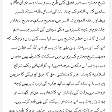
شیخ محترم سے میرا تعلق کئی طرح سے وابستہ ہے دوران طالب
علمی کتاب النحو کے چند ابتدائی اسباق، فقہ السنۃ، تفسیر
بیضاوی، فقہ المواریث، السراجی، صحیح مسلم، صحیح البخاری
جلد دوم اور دورہ تفسیر میں مکی سورتوں کی تفسیر جیسے اہم
اسباق کا درس حضرت شیخ ہی سے لیا ہے۔ کئی برس ہوچکے کہ
آپ کے زیر سایہ تدریس بھی جاری ہے اور اب اللّٰہ کے فضل سے
مجھے شیخ محترم کے پڑوس میں مسکنت کا شرف بھی حاصل
ہے۔ ہم نے اس مکمل عرصہ میں آپ کو انتہائی نیک، شرائع
اسلامیہ کا پابند، خیر کا متلاشی، حق کا رفیق اور نیکی کا حریص
پایا ہے، آپ علم کے ساتھ ساتھ طلبہ کی تربیت پر بھی توجہ
فرماتے ہیں، وقت کی پابندی آپ کا شعار ہے، دن اور گھنٹے تو
بہت بڑی بات ہے آپ منٹ اور سیکند کی بھی قدر کرتے ہیں۔
آپ کے حالات زندگی بہت دلچسپ ہیں جنہیں پڑھ کر طلب علم