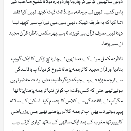
دونوں ساتھیوں کو لے کر چار وناچار دوبارہ مولانا شفیع صاحب کے
پاس گئے۔ انہوں نے جرمانہ، سزا، ڈانٹ ڈپٹ کچھ نہیں کیا فقط
اتنا کہا کہ یہ طریقہ ٹھیک نہیں ہے، میں نے آپ سے کچھ لینا
دینا نہیں صرف قرآن ہی تو پڑھانا ہے، پھر مکمل ناظرہ قرآن مجید
ان سے پڑھا۔
ناظرہ مکمل ہونے کے بعد انہوں نے چار پانچ لڑکوں کا ایک گروپ
بنادیا اور قرآن مجید کا ترجمہ پڑھانا شروع کر دیا۔ آپ باقاعدگی
سے ترجمہ پڑھتے رہے جبکہ دیگر طلبہ بعض اوقات حاضر نہیں
ہوتے تھے حتی کہ کسی وقت آپ کو تن تنہا ترجمہ پڑھنا پڑتا تھا
مگر آپ نے باقاعدگی سے کلاس کا اہتمام کیا۔ اسکول کے سالانہ
پیپر ہوتے تب بھی آپ ترجمہ کلاس پڑھتے تھے جس روز ریاضی
کا پیپر تھا مغرب کے بعد ایک ساتھی کے ساتھ تیاری کرتے رہے