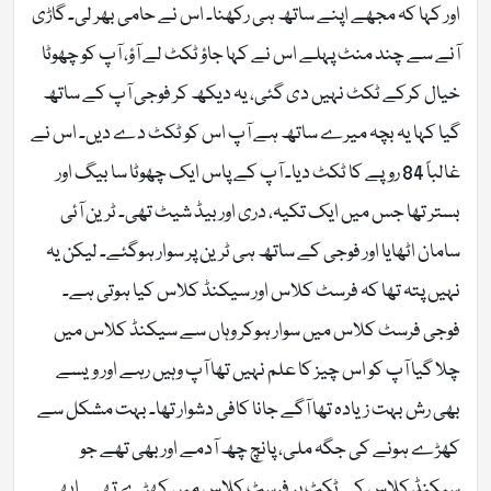
اور کہا کہ مجھے اپنے ساتھ ہی رکھنا۔ اس نے حامی بھر لی۔ گاڑی
آنے سے چند منٹ پہلے اس نے کہا جاؤ ٹکٹ لے آؤ، آپ کو چھوٹا
خیال کرکے ٹکٹ نہیں دی گئی، یہ دیکھ کر فوجی آپ کے ساتھ
گیا کہا یہ بچہ میرے ساتھ ہے آپ اس کو ٹکٹ دے دیں۔ اس نے
غالباً 84 روپے کا ٹکٹ دیا۔ آپ کے پاس ایک چھوٹا سا بیگ اور
بستر تھا جس میں ایک تکیہ، دری اور بیڈ شیٹ تھی۔ ٹرین آئی
سامان اٹھایا اور فوجی کے ساتھ ہی ٹرین پر سوار ہوگئے۔ لیکن یہ
نہیں پتہ تھا کہ فرسٹ کلاس اور سیکنڈ کلاس کیا ہوتی ہے۔
فوجی فرسٹ کلاس میں سوار ہوکر وہاں سے سیکنڈ کلاس میں
چلا گیا آپ کو اس چیز کا علم نہیں تھا آپ وہیں رہے اور ویسے
بھی رش بہت زیادہ تھا آگے جانا کافی دشوار تھا۔ بہت مشکل سے
کھڑے ہونے کی جگہ ملی، پانچ چھ آدمے اور بھی تھے جو
سیکنڈ کلاس کے ٹکٹ پر فرسٹ کلاس میں کھڑے تھے۔ ابھی