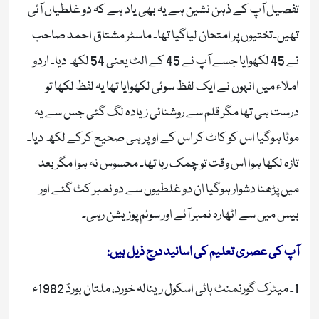
تفصیل آپ کے ذہن نشین ہے یہ بھی یاد ہے کہ دو غلطیاں آئی
تھیں۔تختیوں پر امتحان لیاگیا تھا۔ ماسٹر مشتاق احمد صاحب
نے 45 لکھوایا جسے آپ نے 45 کے الٹ یعنی 54 لکھ دیا۔ اردو
املاء میں انہوں نے ایک لفظ سوئی لکھوایا تھا یہ لفظ لکھا تو
درست ہی تھا مگر قلم سے روشنائی زیادہ لگ گئی جس سے یہ
موٹا ہوگیا اس کو کاٹ کر اس کے اوپر ہی صحیح کرکے لکھ دیا۔
تازہ لکھا ہوا اس وقت تو چمک رہا تھا۔ محسوس نہ ہوا مگر بعد
میں پڑھنا دشوار ہوگیا ان دو غلطیوں سے دو نمبر کٹ گئے اور
بیس میں سے اٹھارہ نمبر آئے اور سوئم پوزیشن رہی۔
آپ کی عصری تعلیم کی اسانید درج ذیل ہیں:
1۔ میٹرک گورنمنٹ ہائی اسکول رینالہ خورد، ملتان بورڈ 1982ء