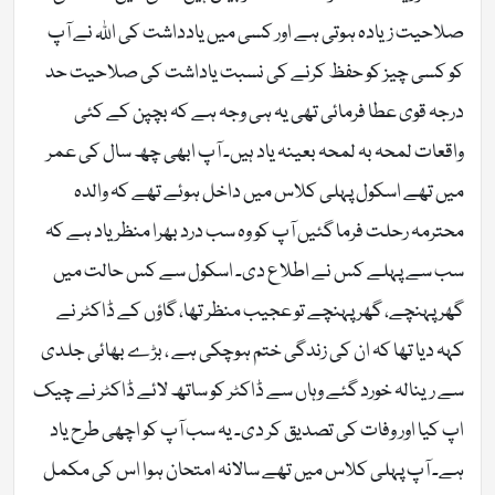
صلاحیت زیادہ ہوتی ہے اور کسی میں یادداشت کی اللہ نے آپ
کو کسی چیز کو حفظ کرنے کی نسبت یاداشت کی صلاحیت حد
درجہ قوی عطا فرمائی تھی یہ ہی وجہ ہے کہ بچپن کے کئی
واقعات لمحہ بہ لمحہ بعینہ یاد ہیں۔ آپ ابھی چھ سال کی عمر
میں تھے اسکول پہلی کلاس میں داخل ہوئے تھے کہ والدہ
محترمہ رحلت فرما گئیں آپ کو وہ سب درد بھرا منظر یاد ہے کہ
سب سے پہلے کس نے اطلاع دی۔ اسکول سے کس حالت میں
گھر پہنچے، گھر پہنچے تو عجیب منظر تھا، گاؤں کے ڈاکٹر نے
کہہ دیا تھا کہ ان کی زندگی ختم ہوچکی ہے ، بڑے بھائی جلدی
سے رینالہ خورد گئے وہاں سے ڈاکٹر کو ساتھ لائے ڈاکٹر نے چیک
اپ کیا اور وفات کی تصدیق کر دی۔ یہ سب آپ کو اچھی طرح یاد
ہے۔ آپ پہلی کلاس میں تھے سالانہ امتحان ہوا اس کی مکمل