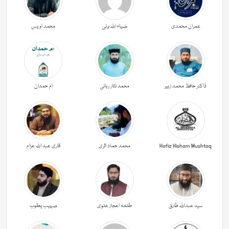
عمران محمدی
ضیاء اللہ برنی
محمد اویس
ڈاکٹر حافظ محمد زبیر
محمد نثار ربانی
ام حمدان
Hafiz Hisham Mushtaq
محمد حماد اثری
قاری عبد اللہ عزام
سید عبداللہ طارق
طلحہ اعجاز علوی
صہیب یعقوب