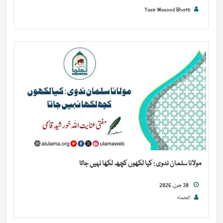
Yasir Masood Bhatti
مولانا سلمان ندوی : کیا لکھوں کچھ لکھا نہیں جاتا
30 جون, 2026
العلماء