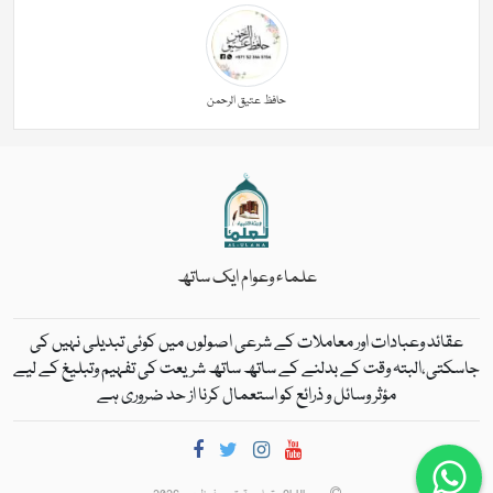
حافظ عتیق الرحمن
علماء وعوام ایک ساتھ
عقائد وعبادات اور معاملات کے شرعی اصولوں میں کوئی تبدیلی نہیں کی
جاسکتی،البتہ وقت کے بدلنے کے ساتھ ساتھ شریعت کی تفہیم وتبلیغ کے لیے
مؤثر وسائل و ذرائع کو استعمال کرنا از حد ضروری ہے