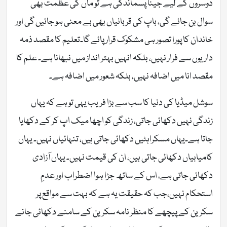
دوسروں کے لیے جینا پسماندگی ہے تو ماں کی عظمت بھی
سوال بن جائے گی، باپ کی قربانیاں بھی بے معنی ہو جائیں گی اور
خاندان کا پورا تصور ہی مشکوک قرار پائے گا۔تعلیم کا مقصد ذمہ
داریوں سے فرار نہیں، بلکہ انہیں بہتر انداز میں نبھانا ہے۔ علم کا
مقصد انا میں اضافہ نہیں، بلکہ شعور میں اضافہ ہے۔
سوشل میڈیا کی دنیا کا سب سے بڑا فریب یہی تو ہے کہ یہاں
زندگی نہیں دکھائی جاتی، زندگی کو اچھا میک اپ کر کے دکھایا
جاتا ہے۔یہاں مسکراہٹیں دکھائی جاتی ہیں، تنہائیاں نہیں۔ یہاں
کامیابیاں دکھائی جاتی ہیں، ان کی قیمت نہیں۔ یہاں آزادی
دکھائی جاتی ہے، اس کے ساتھ جڑا ہوا اضطراب اور عدمِ
استحکام نہیں،جب کہ حقیقت یہ ہے کہ بہت سے مواقع پر
سکرین کے پیچھے کا منظر نامہ سکرین کے سامنے دکھائی جانے