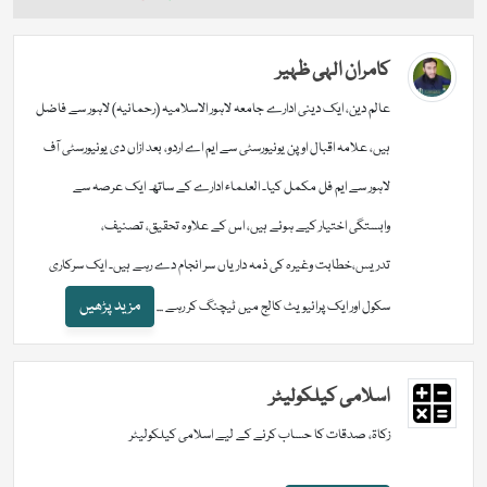
کامران الہی ظہیر
عالم دین، ایک دینی ادارے جامعہ لاہور الاسلامیہ (رحمانیہ) لاہور سے فاضل
ہیں، علامہ اقبال اوپن یونیورسٹی سے ایم اے اردو، بعد ازاں دی یونیورسٹی آف
لاہور سے ایم فل مکمل کیا۔ العلماء ادارے کے ساتھ ایک عرصہ سے
وابستگی اختیار کیے ہوئے ہیں، اس کے علاوہ تحقیق، تصنیف،
تدریس،خطابت وغیرہ کی ذمہ داریاں سر انجام دے رہے ہیں۔ ایک سرکاری
مزید پڑھیں
سکول اور ایک پرائیویٹ کالج میں ٹیچنگ کر رہے ...
اسلامی کیلکولیٹر
زکاۃ، صدقات کا حساب کرنے کے لیے اسلامی کیلکولیٹر