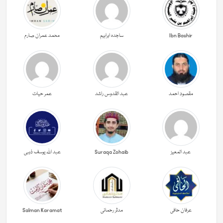
Ibn Bashir
ساجدہ ابراہیم
محمد عمران صارم
مقصود احمد
عبد القدوس راشد
عمر حیات
عبد المعیز
Suraqa Zohaib
عبد اللہ یوسف ذہبی
عرفان حافی
مدثر رحمانی
Salman Karamat