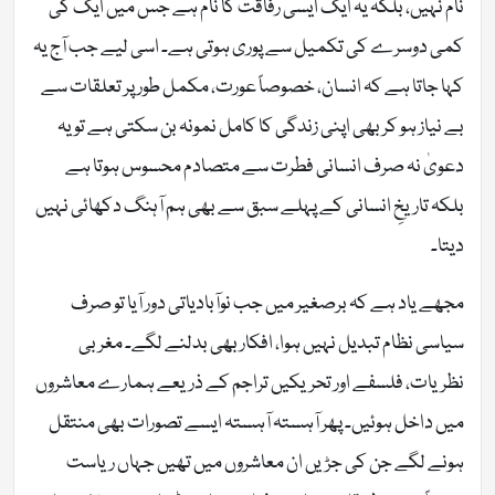
نام نہیں، بلکہ یہ ایک ایسی رفاقت کا نام ہے جس میں ایک کی
کمی دوسرے کی تکمیل سے پوری ہوتی ہے۔ اسی لیے جب آج یہ
کہا جاتا ہے کہ انسان، خصوصاً عورت، مکمل طور پر تعلقات سے
بے نیاز ہو کر بھی اپنی زندگی کا کامل نمونہ بن سکتی ہے تو یہ
دعویٰ نہ صرف انسانی فطرت سے متصادم محسوس ہوتا ہے
بلکہ تاریخِ انسانی کے پہلے سبق سے بھی ہم آہنگ دکھائی نہیں
دیتا۔
مجھے یاد ہے کہ برصغیر میں جب نوآبادیاتی دور آیا تو صرف
سیاسی نظام تبدیل نہیں ہوا، افکار بھی بدلنے لگے۔ مغربی
نظریات، فلسفے اور تحریکیں تراجم کے ذریعے ہمارے معاشروں
میں داخل ہوئیں۔ پھر آہستہ آہستہ ایسے تصورات بھی منتقل
ہونے لگے جن کی جڑیں ان معاشروں میں تھیں جہاں ریاست