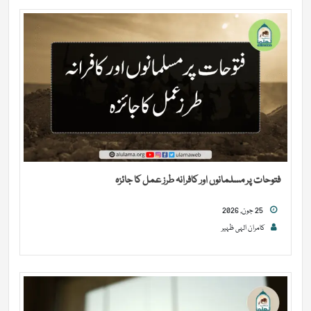
فتوحات پر مسلمانوں اور کافرانہ طرز عمل کا جائزہ
25 جون, 2026
کامران الہی ظہیر