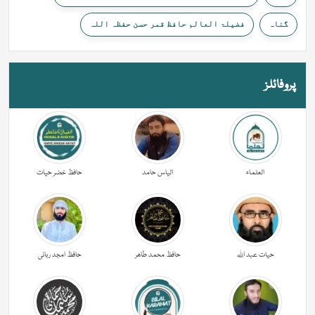
گناہ
فضیلۃ العالم حافظ قمر حسن حفظہ اللہ
پروفائلز
العلماء
الیاس حامد
حافظ خضر حیات
حیات عبد اللہ
حافظ محمد طاھر
حافظ امجد ربانی