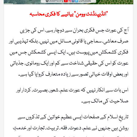
“انڈیپنڈنٹ وومن” بیانیے کا فکری محاسبہ
آج کی عورت جس فکری بحران سے دوچار ہے، اس کی جڑیں
صرف معاشی، سماجی یا قانونی مسائل میں نہیں، بلکہ تہذیبی اور
فکری کشمکش میں پیوست ہیں۔ ایک ایسی کشمکش جس میں
عورت کو اس کی حقیقی شناخت سے کم اور ایک رومانوی، جذباتی
اور بعض اوقات خیالی تصور سے زیادہ متعارف کروایا گیا ہے۔
اس بات سے انکار نہیں کہ عورت علم، شعور، بصیرت، کردار اور
صلاحیت کی مالک ہے۔
تاریخِ اسلام کے صفحات ایسی عظیم خواتین کے تذکروں سے
روشن ہیں جنہوں نے علم، دعوت، فقہ، تربیت، تجارت اور خدمتِ