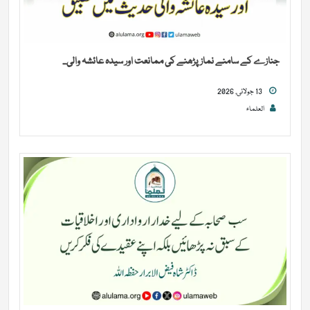
جنازے کے سامنے نماز پڑھنے کی ممانعت اور سیدہ عائشہ والی...
13 جولائی, 2026
العلماء