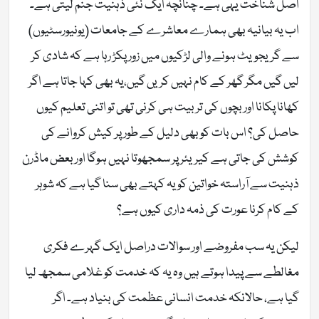
اصل شناخت یہی ہے۔ چنانچہ ایک نئی ذہنیت جنم لیتی ہے۔
اب یہ بیانیہ بھی ہمارے معاشرے کے جامعات (یونیورسٹیوں)
سے گریجویٹ ہونے والی لڑکیوں میں زور پکڑ رہا ہے کہ شادی کر
لیں گیں مگر گھر کے کام نہیں کریں گیں،یہ بھی کہا جاتا ہے اگر
کھانا پکانا اور بچوں کی تربیت ہی کرنی تھی تو اتنی تعلیم کیوں
حاصل کی؟ اس بات کو بھی دلیل کے طور پر کیش کروانے کی
کوشش کی جاتی ہے کیریئر پر سمجھوتا نہیں ہوگا اور بعض ماڈرن
ذہنیت سے آراستہ خواتین کو یہ کہتے بھی سنا گیا ہے کہ شوہر
کے کام کرنا عورت کی ذمہ داری کیوں ہے؟
لیکن یہ سب مفروضے اور سوالات دراصل ایک گہرے فکری
مغالطے سے پیدا ہوتے ہیں وہ یہ کہ خدمت کو غلامی سمجھ لیا
گیا ہے، حالانکہ خدمت انسانی عظمت کی بنیاد ہے۔ اگر