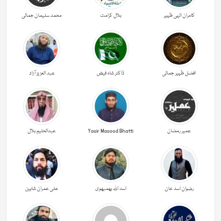
کامران الہی ظہیر
بلال کرامت
محمد سلیمان جمالی
افضل ظہیر جمالی
ڈاکٹر شاہ فیض
عبد العزیز آزاد
عمیر رمضان
Yasir Masood Bhatti
عبدالحليم بلال
رضوان اسد خان
اسد اللہ بھمبھوی
علی عمران شاہین