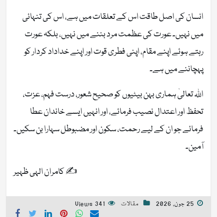
انسان کی اصل طاقت اس کے تعلقات میں ہے، اس کی تنہائی
میں نہیں۔ عورت کی عظمت مرد بننے میں نہیں، بلکہ عورت
رہتے ہوئے اپنے مقام، اپنی فطری قوت اور اپنے خداداد کردار کو
پہچاننے میں ہے۔
اللہ تعالیٰ ہماری بہن بیٹیوں کو صحیح شعور، درست فہم، عزت،
تحفظ اور اعتدال نصیب فرمائے، اور انہیں ایسے خاندان عطا
فرمائے جو ان کے لیے رحمت، سکون اور مضبوطل سہارا بن سکیں۔
آمین۔
✍️ کامران الہی ظہیر
25 جون, 2026
مقالات
341 Views