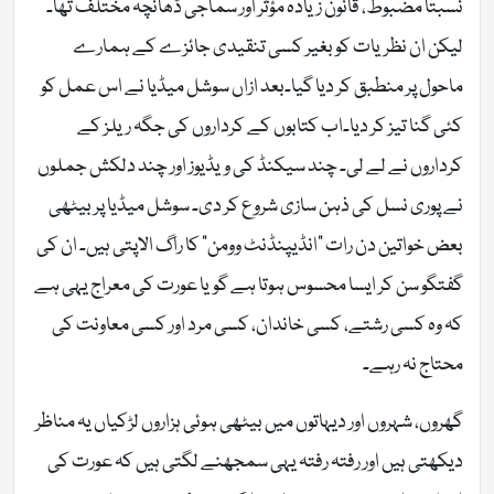
نسبتاً مضبوط، قانون زیادہ مؤثر اور سماجی ڈھانچہ مختلف تھا۔
لیکن ان نظریات کو بغیر کسی تنقیدی جائزے کے ہمارے
ماحول پر منطبق کر دیا گیا۔بعد ازاں سوشل میڈیا نے اس عمل کو
کئی گنا تیز کر دیا۔اب کتابوں کے کرداروں کی جگہ ریلز کے
کرداروں نے لے لی۔ چند سیکنڈ کی ویڈیوز اور چند دلکش جملوں
نے پوری نسل کی ذہن سازی شروع کر دی۔ سوشل میڈیا پر بیٹھی
بعض خواتین دن رات “انڈیپنڈنٹ وومن” کا راگ الاپتی ہیں۔ ان کی
گفتگو سن کر ایسا محسوس ہوتا ہے گویا عورت کی معراج یہی ہے
کہ وہ کسی رشتے، کسی خاندان، کسی مرد اور کسی معاونت کی
محتاج نہ رہے۔
گھروں، شہروں اور دیہاتوں میں بیٹھی ہوئی ہزاروں لڑکیاں یہ مناظر
دیکھتی ہیں اور رفتہ رفتہ یہی سمجھنے لگتی ہیں کہ عورت کی