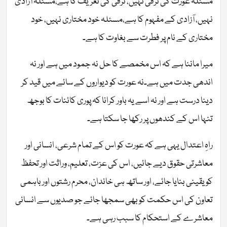
مسئلہ عورت کی ترقی نہیں، ترقی کی تعریف کا ہے،مسئلہ آزادی
نہیں، آزادی کے مفہوم کا ہے،مسئلہ خود مختاری نہیں، خود
مختاری کے نام پر فطرت سے بغاوت کا ہے۔
میرا ماننا ہے کہ اس مخمصے کا حل نہ جمود میں ہے اور نہ
اندھی جدت میں ہے۔نہ عورت کو دیواروں کے سائے میں قید کر
دینا درست ہے اور نہ اسے یہ باور کرانا کہ پوری کائنات کا بوجھ
تنہا اس کے کندھوں پر رکھا جا سکتا ہے۔
راہِ اعتدال یہی ہے کہ عورت کو اس کے تمام شرعی، انسانی اور
معاشرتی حقوق دیے جائیں، اس کی عزت، تعلیم، وراثت اور تحفظ
کو یقینی بنایا جائے، اور ساتھ ہی خاندان، محرم رشتوں اور باہمی
تعاون کی اس حکمت کو بھی سمجھا جائے جو صدیوں سے انسانی
معاشرے کے استحکام کا سبب رہی ہے۔