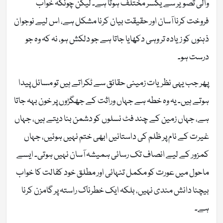
والی تصویر سے یکسر مختلف ہوتا ہے۔ لیکن چونکہ خواب
فروخت کرنا آسان اور حقیقت بیان کرنا مشکل ہے، اس لیے نوجوان
ذہنوں کو زیادہ تر وہی دکھایا جاتا ہے جو دلکش ہو، نہ کہ وہ جو
درست ہو۔
پھر جب یہی نظریات زمینی حقائق سے ٹکراتے ہیں تو مسائل پیدا
ہوتے ہیں۔ یہ وہ خطہ ہے جہاں وراثت کے جھگڑوں پر خون بہہ جاتا
ہے، جہاں زمین کے چند فٹ نسلوں کو دشمن بنا دیتے ہیں، جہاں
غیرت کے نام پر ظلم کی داستانیں ابھی ختم نہیں ہوئیں، جہاں
کمزور کے لیے انصاف تک رسائی ہمیشہ آسان نہیں ہوتی۔ ایسے
ماحول میں عورت کو مکمل تنہائی اور مطلق خود کفالت کا خواب
بیچنا دانش مندی نہیں، بلکہ ایک خطرناک راستہ پر گامزن کرنا
ہے۔