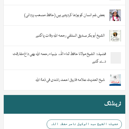
بعض غم انسان کو بوڑھا کردیتے ہیں (حافظ مصعب یزدانی)
الشيخ أبو بكر صديق السلفي رحمہ اللہ وفات پاگئے
فضیلة الشيخ مولانا حافظ ثناء اللّٰه ضیاء رحمہ اللہ بھی داغ مفارقت
دے گئے
شیخ الحدیث علامہ فاروق احمد راشدی فی ذمۃ اللہ
ٹرینڈنگ
فضیلۃ الشیخ عبد الوکیل ناصر حفظہ اللہ