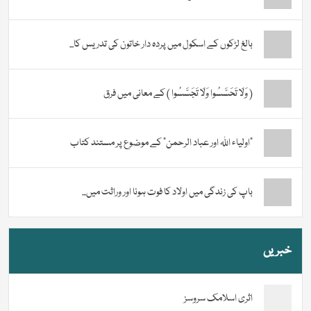
بالغ لڑکوں کے اسکول میں پردہ دار خاتون کی تدریس کا...
( وَلَا تَحَسَّسُوا وَلَا تَجَسَّسُوا ) کے معانی میں فرق
“اولیاء اللہ اور عباد الرحمن” کے موضوع پر مستند کتاب
باپ کی زندگی میں اولاد کا فوت ہونا اور وراثت میں...
خبریں
اثری اسلامک سروسز