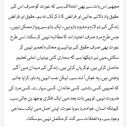
مجھے اس بات سے بھی اختلاف ہے کہ عورت کو صرف اس کے
حقوق یاد دلائے جائیں اور فرائض کا ذکر تک نہ ہو۔ حقوق اور فرائض
زندگی کے دو لازم و ملزوم بازو ہیں۔ ایک بازو سے پرواز ممکن نہیں۔
جس طرح مرد صرف اختیارات کا مطالبہ نہیں کر سکتا، اسی طرح
عورت بھی صرف حقوق کے بیانیے پر معاشرہ تعمیر نہیں کر
سکتی۔میں نے دیکھا ہے کہ ہماری کئی بیٹیاں اعلیٰ تعلیم
حاصل کرتی ہیں، نوکریاں کرتی ہیں، زندگی کے میدان میں آگے
بڑھتی ہیں۔ یہ خوش آئند ہے۔ لیکن جب انہیں یہ باور کرایا جائے
کہ تمہیں کسی رشتے، کسی خاندان، کسی سہارے، کسی مرد کی
ضرورت نہیں، تو یہی بات بعد میں ایک فکری بوجھ بن جاتی ہے۔
کیونکہ انسان، خواہ مرد ہو یا عورت، اپنی اصل میں ایک سماجی
وجود ہے۔ وہ تعلقات سے کٹ کر مکمل نہیں ہو سکتا۔