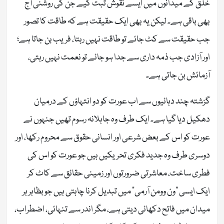
خلق کے میدانوں میں ایسے نقوش ثبت کیے جن کی روشنی آج
بھی باقی ہے۔ لیکن یہ بھی ایک حقیقت ہے کہ طاقت کا تصور
جب حقیقت سے کٹ جائے تو طاقت نہیں رہتا، فریب بن جاتا ہے؛
اور آزادی جب ذمہ داری سے جدا ہو جائے تو نعمت نہیں رہتی،
آزمائش بن جاتی ہے۔
گزشتہ چند دہائیوں سے اب عورت کو دو انتہاؤں کے درمیان
دھکیل دیا گیا ہے۔ ایک طرف وہ جاہلانہ رسوم تھیں جنہوں نے
عورت کو اس کے بعض شرعی اور انسانی حقوق سے محروم رکھا، اور
دوسری طرف وہ جدید فکری تحریکیں ہیں جو عورت کو اس کی
فطری ساخت، معاشرتی ضرورتوں اور زمینی حقائق سے کاٹ کر
ایک ایسی “ون وومن آرمی” میں تبدیل کرنا چاہتی ہیں جو بظاہر ہر
میدان میں فاتح دکھائی دیتی ہے، مگر اندر سے تنہائی، اضطراب،