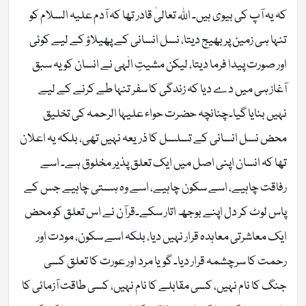
کہ یہ آپ کی بیوی ہیں۔ اللہ تعالیٰ قادر تھا کہ آدم علیہ السلام کو
تنہا ہی زمین پر بھیج دیتا، نسل انسانی کے پھیلاؤ کے لیے کوئی
اور صورت پیدا فرما دیتا، لیکن مشیتِ الٰہی نے انسان کو یہ سبق
آغاز ہی میں دے دیا کہ زندگی کا سفر تنہا طے کرنے کے لیے
نہیں بنایا گیا۔چنانچہ حضرت حواء علیہا الرحمہ کی تخلیق
محض نسل انسانی کے تسلسل کا ذریعہ نہیں تھی، بلکہ یہ اعلان
تھا کہ انسان اپنی اصل میں ایک تعلق پذیر مخلوق ہے۔ اسے
رفاقت چاہیے، اسے سکون چاہیے، اسے وہ ہستی چاہیے جس کے
پاس لوٹ کر دل اپنے بوجھ اتار سکے۔قرآن نے اس تعلق کو محض
ایک معاشرتی معاہدہ قرار نہیں دیا، بلکہ اسے سکون، مودت اور
رحمت کا سرچشمہ قرار دیا۔ گویا مرد اور عورت کا تعلق کسی
جنگ کا نام نہیں، کسی مقابلے کا نام نہیں، کسی طاقت آزمائی کا