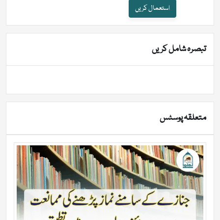
استعمال کریں
تبصرہ شامل کریں
متعلقہ پوسٹس