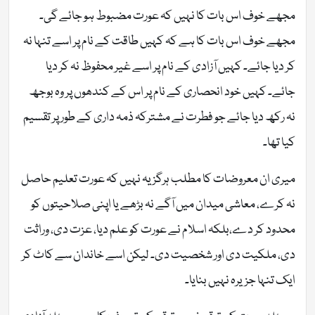
مجھے خوف اس بات کا نہیں کہ عورت مضبوط ہو جائے گی۔
مجھے خوف اس بات کا ہے کہ کہیں طاقت کے نام پر اسے تنہا نہ
کر دیا جائے۔ کہیں آزادی کے نام پر اسے غیر محفوظ نہ کر دیا
جائے۔ کہیں خود انحصاری کے نام پر اس کے کندھوں پر وہ بوجھ
نہ رکھ دیا جائے جو فطرت نے مشترکہ ذمہ داری کے طور پر تقسیم
کیا تھا۔
میری ان معروضات کا مطلب ہرگز یہ نہیں کہ عورت تعلیم حاصل
نہ کرے، معاشی میدان میں آگے نہ بڑھے یا اپنی صلاحیتوں کو
محدود کر دے،بلکہ اسلام نے عورت کو علم دیا، عزت دی، وراثت
دی، ملکیت دی اور شخصیت دی۔ لیکن اسے خاندان سے کاٹ کر
ایک تنہا جزیرہ نہیں بنایا۔