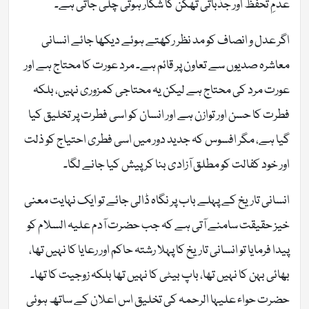
عدمِ تحفظ اور جذباتی تھکن کا شکار ہوتی چلی جاتی ہے۔
اگر عدل و انصاف کو مد نظر رکھتے ہوئے دیکھا جائے انسانی
معاشرہ صدیوں سے تعاون پر قائم ہے۔ مرد عورت کا محتاج ہے اور
عورت مرد کی محتاج ہے لیکن یہ محتاجی کمزوری نہیں، بلکہ
فطرت کا حسن اور توازن ہے اور انسان کو اسی فطرت پر تخلیق کیا
گیا ہے، مگر افسوس کہ جدید دور میں اسی فطری احتیاج کو ذلت
اور خود کفالت کو مطلق آزادی بنا کر پیش کیا جانے لگا۔
انسانی تاریخ کے پہلے باب پر نگاہ ڈالی جائے تو ایک نہایت معنی
خیز حقیقت سامنے آتی ہے کہ جب حضرت آدم علیہ السلام کو
پیدا فرمایا تو انسانی تاریخ کا پہلا رشتہ حاکم اور رعایا کا نہیں تھا،
بھائی بہن کا نہیں تھا، باپ بیٹی کا نہیں تھا بلکہ زوجیت کا تھا۔
حضرت حواء علیہا الرحمہ کی تخلیق اس اعلان کے ساتھ ہوئی