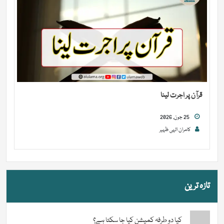
قرآن پر اجرت لینا
25 جون, 2026
کامران الہی ظہیر
تازہ ترین
کیا دو طرفہ کمیشن کیا جا سکتا ہے؟