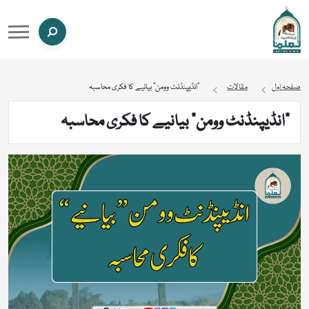
صفحہ اول
مقالات
“انڈیپنڈنٹ وومن” بیانیے کا فکری محاسبہ
“انڈیپنڈنٹ وومن” بیانیے کا فکری محاسبہ