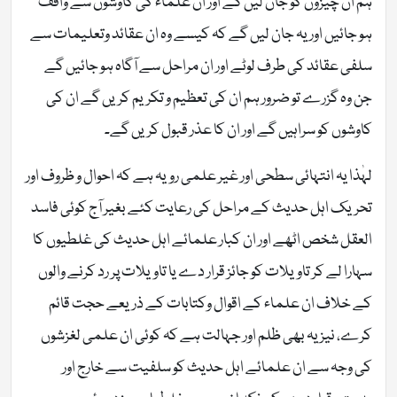
ہم ان چیزوں کو جان لیں گے اور ان علماء کی کاوشوں سے واقف
ہو جائیں اور یہ جان لیں گے کہ کیسے وہ ان عقائد وتعلیمات سے
سلفی عقائد کی طرف لوٹے اور ان مراحل سے آگاہ ہو جائیں گے
جن وہ گزرے تو ضرور ہم ان کی تعظیم و تکریم کریں گے ان کی
کاوشوں کو سراہیں گے اور ان کا عذر قبول کریں گے۔
لہٰذا یہ انتہائی سطحی اور غیر علمی رویہ ہے کہ احوال و ظروف اور
تحریک اہل حدیث کے مراحل کی رعایت کئے بغیر آج کوئی فاسد
العقل شخص اٹھے اور ان کبار علمائے اہل حدیث کی غلطیوں کا
سہارا لے کر تاویلات کو جائز قرار دے یا تاویلات پر رد کرنے والوں
کے خلاف ان علماء کے اقوال وکتابات کے ذریعے حجت قائم
کرے، نیز یہ بھی ظلم اور جہالت ہے کہ کوئی ان علمی لغزشوں
کی وجہ سے ان علمائے اہل حدیث کو سلفیت سے خارج اور