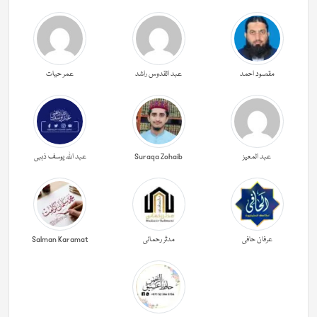
مقصود احمد
عبد القدوس راشد
عمر حیات
عبد المعیز
Suraqa Zohaib
عبد اللہ یوسف ذہبی
عرفان حافی
مدثر رحمانی
Salman Karamat