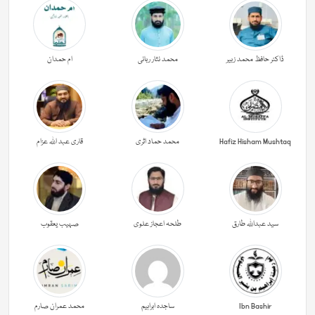
ڈاکٹر حافظ محمد زبیر
محمد نثار ربانی
ام حمدان
Hafiz Hisham Mushtaq
محمد حماد اثری
قاری عبد اللہ عزام
سید عبداللہ طارق
طلحہ اعجاز علوی
صہیب یعقوب
Ibn Bashir
ساجدہ ابراہیم
محمد عمران صارم