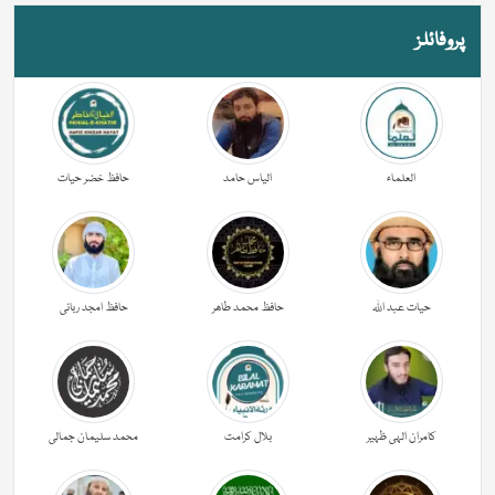
پروفائلز
العلماء
الیاس حامد
حافظ خضر حیات
حیات عبد اللہ
حافظ محمد طاھر
حافظ امجد ربانی
کامران الہی ظہیر
بلال کرامت
محمد سلیمان جمالی