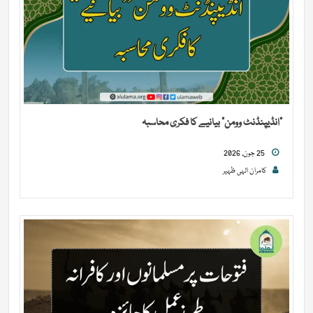
“انڈیپنڈنٹ وومن” بیانیے کا فکری محاسبہ
25 جون, 2026
کامران الہی ظہیر