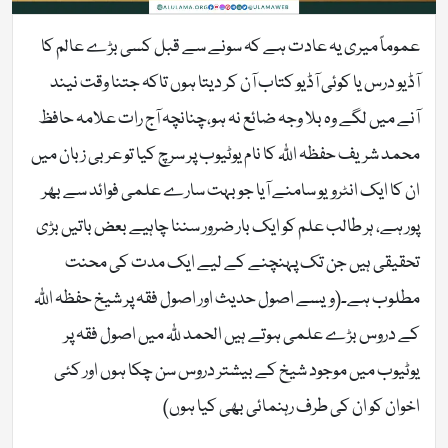
عموماً میری یہ عادت ہے کہ سونے سے قبل کسی بڑے عالم کا
آڈیو درس یا کوئی آڈیو کتاب آن کر دیتا ہوں تاکہ جتنا وقت نیند
آنے میں لگے وہ بلا وجہ ضائع نہ ہو،چنانچہ آج رات علامہ حافظ
محمد شریف حفظہ اللّٰہ کا نام یوٹیوب پر سرچ کیا تو عربی زبان میں
ان کا ایک انٹرویو سامنے آیا جو بہت سارے علمی فوائد سے بھر
پور ہے، ہر طالب علم کو ایک بار ضرور سننا چاہیے بعض باتیں بڑی
تحقیقی ہیں جن تک پہنچنے کے لیے ایک مدت کی محنت
مطلوب ہے۔(ویسے اصول حدیث اور اصول فقہ پر شیخ حفظہ اللّٰہ
کے دروس بڑے علمی ہوتے ہیں الحمد للّٰہ میں اصول فقہ پر
یوٹیوب میں موجود شیخ کے بیشتر دروس سن چکا ہوں اور کئی
اخوان کو ان کی طرف رہنمائی بھی کیا ہوں)