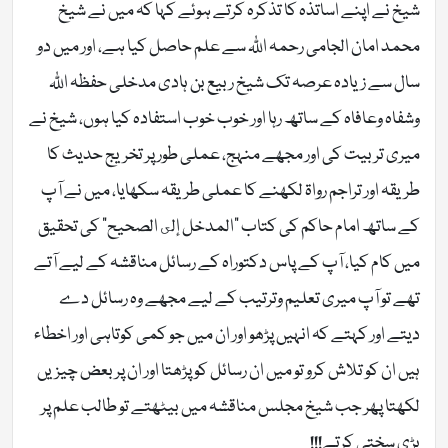
شیخ نے اپنے اساتذہ کا تذکرہ کرتے ہوئے کہا کہ میں نے شیخ
محمد امان الجامی رحمہ اللّٰہ سے علم حاصل کیا ہے، اور میں دو
سال سے زیادہ عرصہ تک شیخ ربیع بن ہادی مدخلی حفظہ اللّٰہ
وشفاہ وعافاہ کے ساتھ رہا اور خوب خوب استفادہ کیا ہوں، شیخ نے
میری تربیت کی اور مجھے منہج، عملی طور پر تخریج حدیث کا
طریقہ اور تراجم رواۃ لکھنے کا عملی طریقہ سکھایا، میں نے آپ
کے ساتھ امام حاکم کی کتاب “المدخل إلى الصحيح” کی تحقیق
میں کام کیا، آپ کے پاس دکتوراہ کے رسائل مناقشہ کے لیے آتے
تھے تو آپ میری تعلیم وترتیب کے لیے مجھے وہ رسائل دے
دیتے اور کہتے کہ انہیں پڑھو اور ان میں جو کمی کوتاہی اور اخطاء
ہیں ان کو تلاش کرو تو میں ان رسائل کو پڑھتا اور ان پر بعض چیزیں
لکھتا پھر جب شیخ مجلس مناقشہ میں بیٹھتے تو طالب علم پر
بڑی سختی کرتے!!!