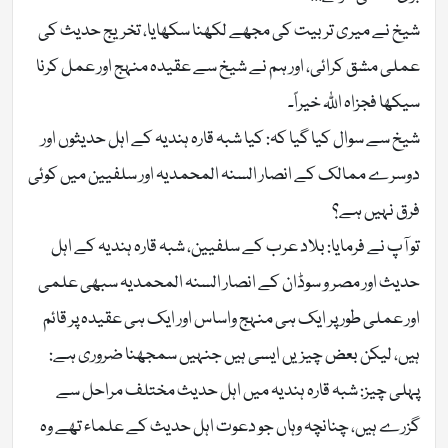
شیخ نے میری تربیت کی مجھے لکھنا سکھایا، تخریج حدیث کی
عملی مشق کرائی، اور ہم نے شیخ سے عقیدہ منہج اور عمل کرنا
سیکھا فجزاہ اللّٰہ خیراً۔
شیخ سے سوال کیا گیا کہ: کیا شبہ قارہ ہندیہ کے اہل حدیثوں اور
دوسرے ممالک کے انصار السنہ المحمدیہ اور سلفیین میں کوئی
فرق نہیں ہے؟
تو آپ نے فرمایا: بلاد عرب کے سلفیین، شبہ قارہ ہندیہ کے اہل
حدیث اور مصر و سوڈان کے انصار السنہ المحمدیہ سبھی علمی
اور عملی طور پر ایک ہی منہج واساس اور ایک ہی عقیدہ پر قائم
ہیں، لیکن بعض چیزیں ایسی ہیں جنہیں سمجھنا ضروری ہے:
پہلی چیز: شبہ قارہ ہندیہ میں اہل حدیث مختلف مراحل سے
گزرے ہیں، چنانچہ وہاں جو دعوت اہل حدیث کے علماء تھے وہ