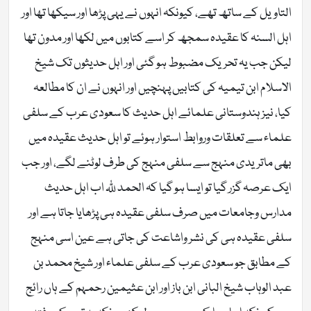
التاویل کے ساتھ تھے، کیونکہ انہوں نے یہی پڑھا اور سیکھا تھا اور
اہل السنہ کا عقیدہ سمجھ کر اسے کتابوں میں لکھا اور مدون تھا
لیکن جب یہ تحریک مضبوط ہو گئی اور اہل حدیثوں تک شیخ
الاسلام ابن تیمیہ کی کتابیں پہنچیں اور انہوں نے ان کا مطالعہ
کیا، نیز ہندوستانی علمائے اہل حدیث کا سعودی عرب کے سلفی
علماء سے تعلقات وروابط استوار ہوئے تو اہل حدیث عقیدہ میں
بھی ماتریدی منہج سے سلفی منہج کی طرف لوٹنے لگے، اور جب
ایک عرصہ گزر گیا تو ایسا ہو گیا کہ الحمد للّٰہ اب اہل حدیث
مدارس وجامعات میں صرف سلفی عقیدہ ہی پڑھایا جاتا ہے اور
سلفی عقیدہ ہی کی نشر واشاعت کی جاتی ہے عین اسی منہج
کے مطابق جو سعودی عرب کے سلفی علماء اور شیخ محمد بن
عبد الوہاب شیخ البانی ابن باز اور ابن عثیمین رحمہم کے ہاں رائج