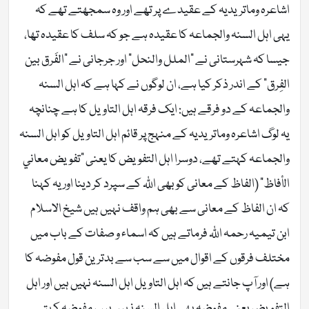
اشاعرہ وماتریدیہ کے عقیدے پر تھے اور وہ سمجھتے تھے کہ
یہی اہل السنہ والجماعہ کا عقیدہ ہے جو کہ سلف کا عقیدہ تھا،
جیسا کہ شہرستانی نے “الملل والنحل” اور جرجانی نے “الفَرق بين
الفِرق” کے اندر ذکر کیا ہے، ان لوگوں نے کہا ہے کہ اہل السنہ
والجماعہ کے دو فرقے ہیں: ایک فرقہ اہل التاویل کا ہے چنانچہ
یہ لوگ اشاعرہ وماتریدیہ کے منہج پر قائم اہل التاویل کو اہل السنہ
والجماعہ کہتے تھے، دوسرا اہل التفویض کا یعنی “تفویض معاني
الأفاظ” (الفاظ کے معانی کو بھی اللّٰہ کے سپرد کر دینا اور یہ کہنا
کہ ان الفاظ کے معانی سے بھی ہم واقف نہیں ہیں شیخ الاسلام
ابن تیمیہ رحمہ اللّٰہ فرماتے ہیں کہ اسماء و صفات کے باب میں
مختلف فرقوں کے اقوال میں سے سب سے بدترین قول مفوضہ کا
ہے) اور آپ جانتے ہیں کہ اہل التاویل اہل السنہ نہیں ہیں اور اہل
التفویض یعنی مفوضہ بھی اہل السنہ نہیں ہیں، مفوضہ کہتے