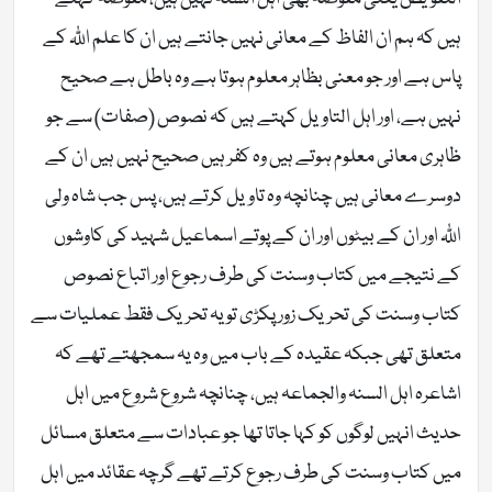
ہیں کہ ہم ان الفاظ کے معانی نہیں جانتے ہیں ان کا علم اللّٰہ کے
پاس ہے اور جو معنی بظاہر معلوم ہوتا ہے وہ باطل ہے صحیح
نہیں ہے، اور اہل التاویل کہتے ہیں کہ نصوص (صفات) سے جو
ظاہری معانی معلوم ہوتے ہیں وہ کفر ہیں صحیح نہیں ہیں ان کے
دوسرے معانی ہیں چنانچہ وہ تاویل کرتے ہیں، پس جب شاہ ولی
اللّٰہ اور ان کے بیٹوں اور ان کے پوتے اسماعیل شہید کی کاوشوں
کے نتیجے میں کتاب وسنت کی طرف رجوع اور اتباع نصوص
کتاب وسنت کی تحریک زور پکڑی تو یہ تحریک فقط عملیات سے
متعلق تھی جبکہ عقیدہ کے باب میں وہ یہ سمجھتے تھے کہ
اشاعرہ اہل السنہ والجماعہ ہیں، چنانچہ شروع شروع میں اہل
حدیث انہیں لوگوں کو کہا جاتا تھا جو عبادات سے متعلق مسائل
میں کتاب وسنت کی طرف رجوع کرتے تھے گرچہ عقائد میں اہل