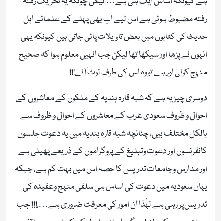
ہے کیونکہ اساس ایک ہی ہے… لیکن چونکہ یہ تحریک رفتہ
رفتہ مضبوط ہوئی ہے اس لیے اب بھی پہلے کے علمائے اہل
حدیث کی کتابوں میں بعض تاویلات پائی جاتی ہیں کیونکہ یہی
انہوں نے پڑھا اور سیکھا تھا لیکن جب انہیں معلوم ہوا کہ صحیح
منہج کوئی اور ہے تو وہ اس کی طرف لوٹ آئے!!!
دوسری چیز یہ ہے کہ شبہ قارہ ہندیہ کے ملکوں کے معاشروں کے
احوال و ظروف سعودی عرب کے معاشروں کے احوال و ظروف سے
بالکل مختلف ہیں، چنانچہ شبہ قارہ ہندیہ میں یہ دعوت جلسوں
کانفرنسوں اور دعوت وتبلیغ کے پروگراموں کے ذریعے پھیلی ہے
اور مدارس وجامعات تدریس کا حصہ اس میں بہت کم ہے، جبکہ
یہاں سعودیہ میں دعوت کی اساس ہی سلفی منہج وعقیدہ کی
تدریس پر رہی ہے لہٰذا ان امور کی معرفت ضروری ہے….!!! جب