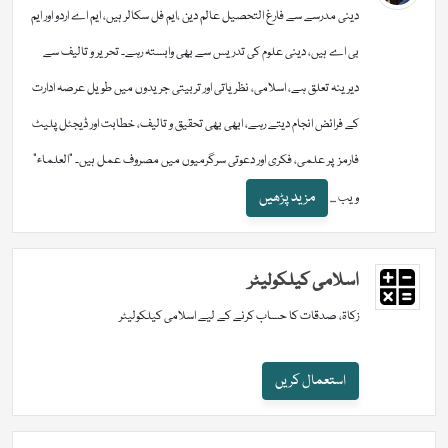
دینی مدرسے سے فارغ التحصیل عالم دین ،ایم فل سکالر ہیں، ایم اے اردو اور ایم
بی اے ہیں، دینی علوم کی تدریس سے بھی وابستہ رہے۔ تحریر و تالیف سے
دیرینہ تعلق ہے، اسلامی، نظریاتی اور تربیتی جریدوں میں طویل عرصہ ادارت
کے فرائض انجام دیتے رہے، ابھی بھی تحقیق و تالیف، خطابت اور ڈیجٹل پلیٹ
فارمز پر علمی، فکری اور دعوتی سرگرمیوں میں مصروف عمل ہیں۔ "العلماء"
مزید پڑھیں
ویب ...
اسلامی کیلکولیٹر
زکاۃ، صدقات کا حساب کرنے کے لیے اسلامی کیلکولیٹر
استعمال کریں