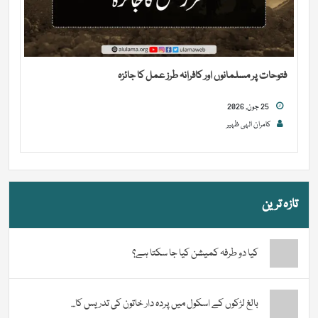
فتوحات پر مسلمانوں اور کافرانہ طرز عمل کا جائزہ
25 جون, 2026
کامران الہی ظہیر
تازہ ترین
کیا دو طرفہ کمیشن کیا جا سکتا ہے؟
بالغ لڑکوں کے اسکول میں پردہ دار خاتون کی تدریس کا...