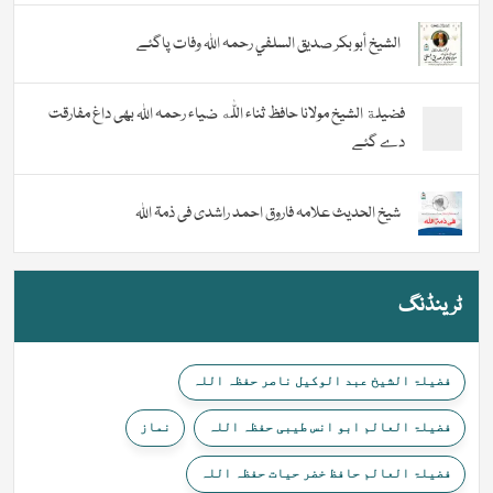
الشيخ أبو بكر صديق السلفي رحمہ اللہ وفات پاگئے
فضیلة الشيخ مولانا حافظ ثناء اللّٰه ضیاء رحمہ اللہ بھی داغ مفارقت
دے گئے
شیخ الحدیث علامہ فاروق احمد راشدی فی ذمۃ اللہ
ٹرینڈنگ
فضیلۃ الشیخ عبد الوکیل ناصر حفظہ اللہ
فضیلۃ العالم ابو انس طیبی حفظہ اللہ
نماز
فضیلۃ العالم حافظ خضر حیات حفظہ اللہ