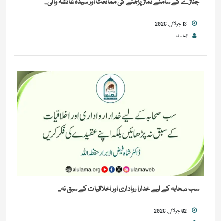
جنازے کے سامنے نماز پڑھنے کی ممانعت اور سیدہ عائشہ والی...
13 جولائی, 2026
العلماء
سب صحابہ کے لیے خدارا رواداری اور اخلاقیات کے سبق نہ...
02 جولائی, 2026