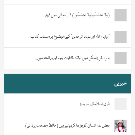
( وَلَا تَحَسَّسُوا وَلَا تَجَسَّسُوا ) کے معانی میں فرق
“اولیاء اللہ اور عباد الرحمن” کے موضوع پر مستند کتاب
باپ کی زندگی میں اولاد کا فوت ہونا اور وراثت میں...
خبریں
اثری اسلامک سروسز
بعض غم انسان کو بوڑھا کردیتے ہیں (حافظ مصعب یزدانی)