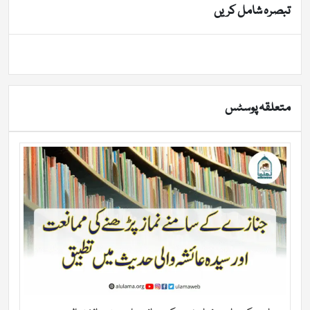
تبصرہ شامل کریں
متعلقہ پوسٹس