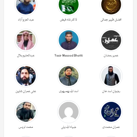
افضل ظہیر جمالی
ڈاکٹر شاہ فیض
عبد العزیز آزاد
عمیر رمضان
Yasir Masood Bhatti
عبدالحليم بلال
رضوان اسد خان
اسد اللہ بھمبھوی
علی عمران شاہین
عمران محمدی
ضیاء اللہ برنی
محمد اویس