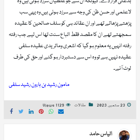
بدعتی قرار دے، کیونکہ ان سے جو غلطیاں سرزد ہوئی ہیں وہ
لاعلمی اور حسن ظن کی وجہ سے سرزد ہوئی ہیں وہ یہی سب
پڑھتے پڑھاتے تھے اور ان عقائد ہی کو سلف صالحین کا عقیدہ
سمجھتے تھے ان کا مقصد فقط اتباع سنت تھا اس لیے جب رفتہ
رفتہ انہیں یہ معلوم ہو گیا کہ اشعری وماتریدی عقیدہ سلفی
عقیدہ نہیں ہے تو وہ اس سے دستبردار ہو گئے اور حق کی طرف
لوٹ آئے۔
مامون رشید بن ہارون رشید سلفی
23 ستمبر, 2023
مقالات
1129 Views
الیاس حامد