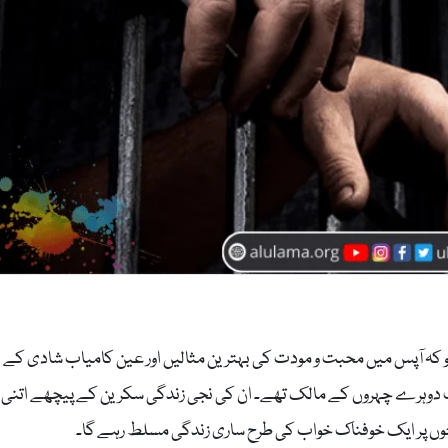
کہ آپس میں محبت و مودت کی بہترین مثالیں اور عین کامیاب شادی کے
بق زندگی گزارتے couples درحقیقت دوہرے چہروں کے مالک تھے۔ ان کی نجی زندگی سکرین کے پیچھے اتنی
ے بچوں پر ایک خوفناک خواب کی طرح ساری زندگی مسلط رہے گا۔