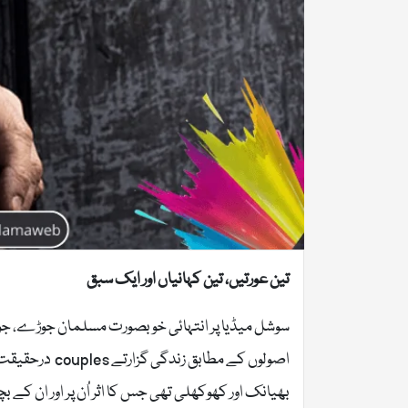
تین عورتیں، تین کہانیاں اور ایک سبق
سوشل میڈیا پر انتہائی خوبصورت مسلمان جوڑے، جو 
اصولوں کے مطا
بھیانک اور کھوکھلی تھی جس کا اثر اُن پر اور ان ک