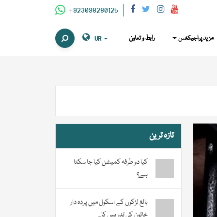
+923098280125
مزید پراجیکٹس
رابط و تعاون
UR
تازہ ترین
کیا دو طرفہ کمیشن کیا جا سکتا
ہے؟
بالغ لڑکوں کے اسکول میں پردہ دار
خاتون کی تدریس کا...