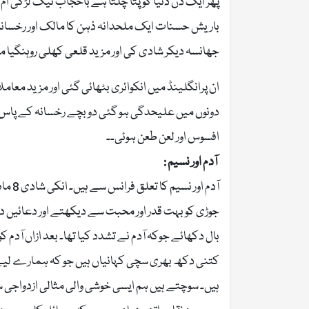
پھر ایک دن دنیا کو پتا چلتا ہے باحجاب نیک لڑکی ا
باریش حسنات ایک ملحدانہ ذہن کا مالک اور رخسانہ 
جھانسہ دیکر شادی کی اور مزید قلعی کھلی روہنگیا
ان پرانگلینڈ میں انکوائری بٹھائی گئی اور مزید معام
دونوں میں علیحدگی ہو گئی دو بچے رخسانہ کے پاس چ
افسوس اور لعن طعن ہوئی۔۔
آدم اور نسیم :
جوڑی کو بہت قدر اور محبت سے دیکھتے اور دعائیں دی
بال دکھائے جوکہ آدم نے تشدد کیا تھا۔ بعد ازاں آدم کو گ
کتنی دکھ بھری سچی کہانیاں ہیں جو کہ ہمارے لیے 
ہیں۔ سوچتے ہیں ہم ایسی خوشی والی مثالی ازدواجی 