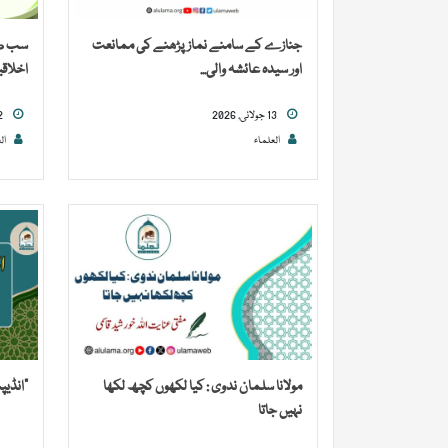
جنازے کے سامنے نماز پڑھنے کی ممانعت
سب صحا
اور سیدہ عائشہ والی...
اخلاقی
13 جولائی, 2026
02 جولائی, 2026
العلماء
ال
مولانا سلمان ندوی : کیا لکھوں کچھ لکھا
“انڈیپ
نہیں جاتا