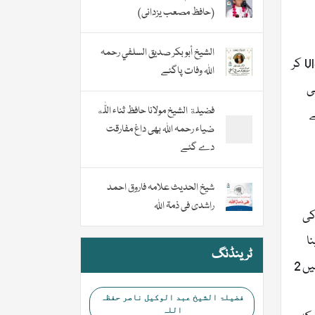
(حافظ مصعب یزدانی)
الشيخ أبو بكر صديق السلفي رحمہ
حسام اسلام آباد، پاکستان سے تعلق رکھتے ہیں اکلوتا بیٹا اور انتہائی نفیس، نیک اور سلجھا انسان ہے۔ وہ کافی سالوں سے Vloging کر
اللہ وفات پاگئے
اور یہی
فضیلة الشيخ مولانا حافظ ثناء اللّٰه
ے
ضیاء رحمہ اللہ بھی داغ مفارقت
دے گئے
شیخ الحدیث علامہ فاروق احمد
راشدی فی ذمۃ اللہ
کی
ا
ٹرینڈنگ
سب بہترین تھا۔ اسی طرح انہوں نے روہنگیا مظلوم مسلمانوں کے لیے چندہ مانگا، جس میں مسلمانوں نے بھرپور تعاون کیا اور انہیں 2
فضیلۃ الشیخ عبد الوکیل ناصر حفظہ
اللہ