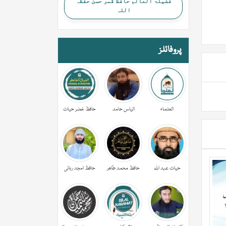
فضیلۃ العالم حافظ قمر حسن حفظہ
اللہ
پروفائلز
العلماء
الیاس حامد
حافظ خضر حیات
حیات عبد اللہ
حافظ محمد طاھر
حافظ امجد ربانی