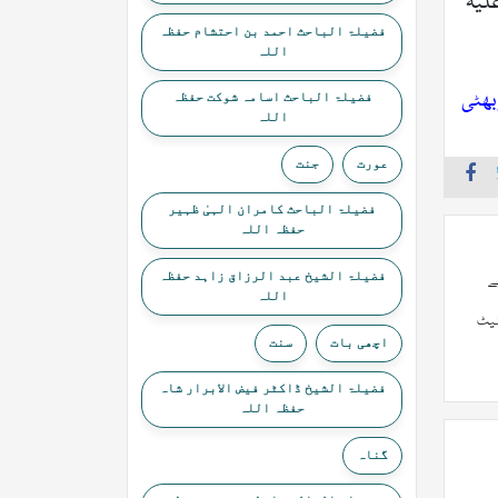
علیہ
فضیلۃ الباحث احمد بن احتشام حفظہ
اللہ
بھٹی
فضیلۃ الباحث اسامہ شوکت حفظہ
اللہ
عورت
جنت
فضیلۃ الباحث کامران الہیٰ ظہیر
حفظہ اللہ
فضیلۃ الشیخ عبد الرزاق زاہد حفظہ
ے
اللہ
پلیٹ
اچھی بات
سنت
فضیلۃ الشیخ ڈاکٹر فیض الابرار شاہ
حفظہ اللہ
گناہ