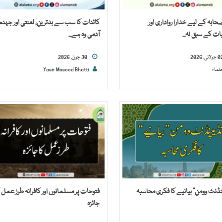
بہ کے لیے خدارا رواداری اور
کائنات کا سب سے بدترین، لعنتی اور جہن
ات کے سبق نہ...
آدمی وہ ہے...
30 جون, 2026
علماء
Yasir Masood Bhatti
نڈنٹ وومن” بیانیے کا فکری محاسبہ
فتوحات پر مسلمانوں اور کافرانہ طرز عمل ک
جائزہ