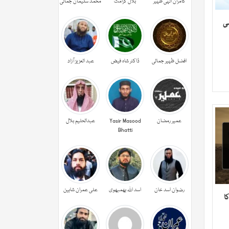
کامران الہی ظہیر
بلال کرامت
محمد سلیمان جمالی
می
افضل ظہیر جمالی
ڈاکٹر شاہ فیض
عبد العزیز آزاد
عمیر رمضان
Yasir Masood
عبدالحليم بلال
Bhatti
رضوان اسد خان
اسد اللہ بھمبھوی
علی عمران شاہین
ا