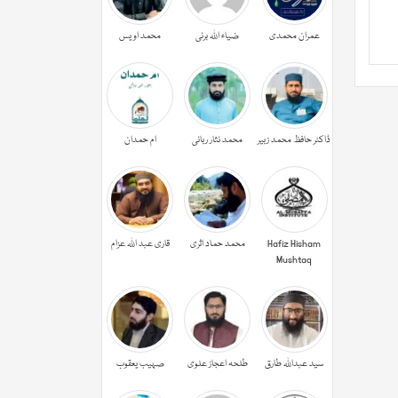
عمران محمدی
ضیاء اللہ برنی
محمد اویس
ڈاکٹر حافظ محمد زبیر
محمد نثار ربانی
ام حمدان
Hafiz Hisham
محمد حماد اثری
قاری عبد اللہ عزام
Mushtaq
سید عبداللہ طارق
طلحہ اعجاز علوی
صہیب یعقوب