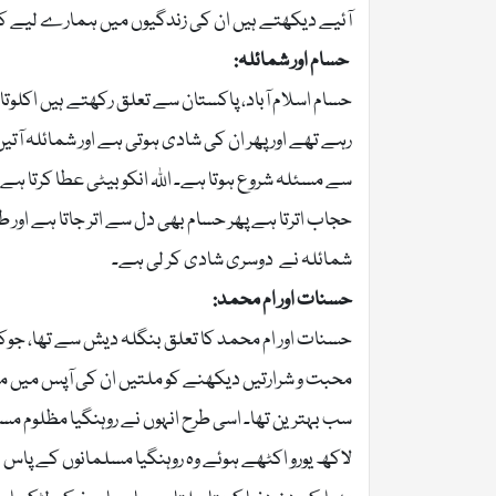
آئیے دیکھتے ہیں ان کی زندگیوں میں ہمارے لیے ک
حسام اور شمائلہ:
سے مسئلہ شروع ہوتا ہے۔ اللہ انکو بیٹی عطا کرتا ہے ا
حجاب اترتا ہے پھر حسام بھی دل سے اتر جاتا ہے اور 
شمائلہ نے دوسری شادی کر لی ہے۔
حسنات اور ام محمد:
حسنات اور ام محمد کا تعلق بنگلہ دیش سے تھا، جوکہ 
محبت و شرارتیں دیکھنے کو ملتیں ان کی آپس میں مثا
لاکھ یورو اکٹھے ہوئے وہ روہنگیا مسلمانوں کے پاس