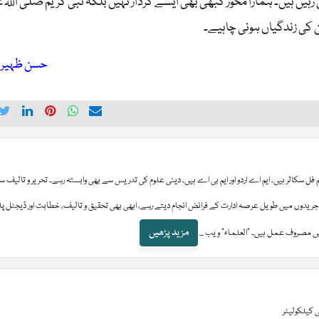
 رہیں ہیں۔ ہمارا محور کبھی بھی ایسے کردار نہیں بلکہ نبی کریم صلی اللہ 
کی زندگیاں ہونی چاہیے۔
حسن ظہیر 
فل سکالر ہیں، ایم اے اردو اور ایم بی اے ہیں، دینی علوم کی تدریس سے بھی وابستہ رہے۔ تحریر و تالیف س
ی جریدوں میں طویل عرصہ ادارت کے فرائض انجام دیتے رہے، ابھی بھی تحقیق و تالیف، خطابت اور ڈیجٹل 
مزید پڑھیں
یں مصروف عمل ہیں۔ "العلماء" ویب ...
 کیلکولیٹر