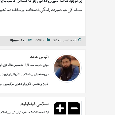
پر موجود نقاب اتنے زیادہ ہیں جو کہ مسائل کا سبب بن
وسلم کی خوبصورت زندگی، اصحاب اور سلف صالحین 
05 ستمبر, 2023
مقالات
426 Views
الیاس حامد
دینی مدرسے سے فارغ التحصیل عالم دین ،ایم 
دیرینہ تعلق ہے، اسلامی، نظریاتی اور تربیت
فارمز پر علمی، فکری اور دعوتی سرگرمیوں م
اسلامی کیلکولیٹر
زکاۃ، صدقات کا حساب کرنے کے لیے اسلامی