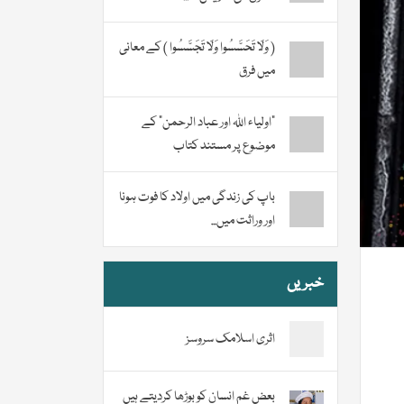
( وَلَا تَحَسَّسُوا وَلَا تَجَسَّسُوا ) کے معانی
میں فرق
“اولیاء اللہ اور عباد الرحمن” کے
موضوع پر مستند کتاب
باپ کی زندگی میں اولاد کا فوت ہونا
اور وراثت میں...
خبریں
اثری اسلامک سروسز
بعض غم انسان کو بوڑھا کردیتے ہیں