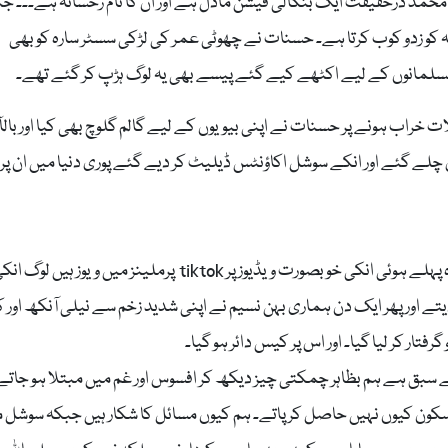
م محمد درحقیقت ایک بنگالی فیشن ماڈل ہے اور ان کا نام رخسانہ ہے۔۔۔ ج
کو زدو کوب کرتا ہے۔ حسنات نے چھوٹی عمر کی لڑکی سسٹر سارہ کو بھی
 مسلمانوں کے لیے اکٹھے کیے گئے پیسے بھی یہ لوگ ہڑپ کر گئے تھے۔
لات خراب ہونے پر حسنات نے اپنی بیویوں کے لیے گالم گلوچ بھی کیا اور بالآ
لے گئے اور انکے سوشل اکاؤنٹس ڈیلیٹ کر دیے گئے پوری دنیا میں ان پر
آدم اور نسیم کا تعلق فرانس سے ہیں۔ انکی شادی 8 ماہ پہلے ہوئی انکی خوبصورت ویڈیوز پر tiktok پرملینز میں ویوز ہیں لوگ
تے اور پھر ایک دن ہماری بہن نسیم نے اپنی شدید زخم سے نیلی آنکھ اور 
رفتار کر لیا گیا۔ اور اس پر کیس دائر ہو گیا۔
سبق ہے ہم بظاہر چمکتی چیز دیکھ کر افسوس اور غم میں مبتلا ہو جاتے
سکون کیوں نہیں حاصل کر پاتے۔ ہم کیوں مسائل کا شکار ہیں جبکہ سوشل م