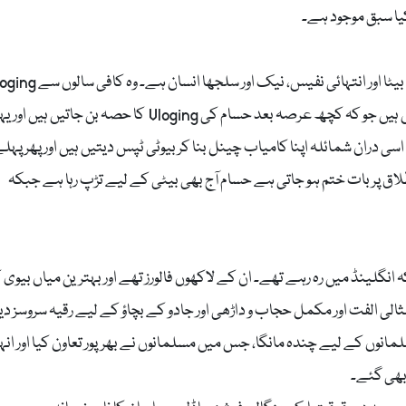
یا سبق موجود ہے۔
رہے تھے اور پھر ان کی شادی ہوتی ہے اور شمائلہ آتیں ہیں جو کہ کچھ عرصہ بعد حسام کی Vloging کا حصہ بن جاتیں ہیں 
سی دران شمائلہ اپنا کامیاب چینل بنا کر بیوٹی ٹپس دیتیں ہیں اور پھر پہل
طلاق پر بات ختم ہو جاتی ہے حسام آج بھی بیٹی کے لیے تڑپ رہا ہے جبکہ
انگلینڈ میں رہ رہے تھے۔ ان کے لاکھوں فالورز تھے اور بہترین میاں بیوی 
لی الفت اور مکمل حجاب و داڑھی اور جادو کے بچاؤ کے لیے رقیہ سروسز دین
 بھی گئے۔