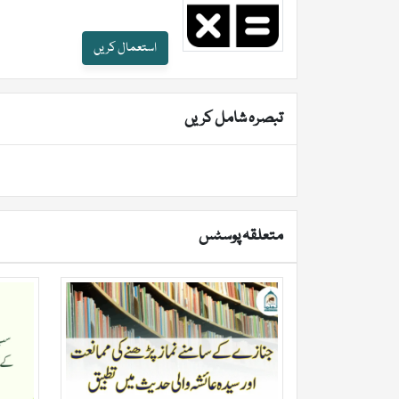
استعمال کریں
تبصرہ شامل کریں
متعلقہ پوسٹس