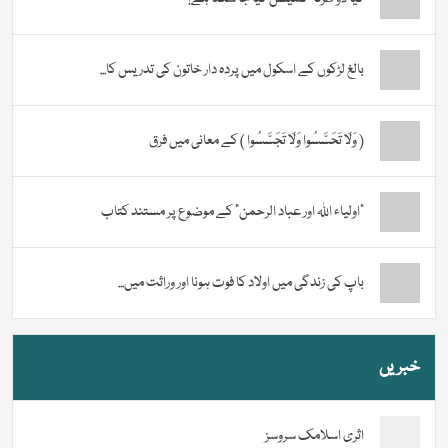
بالغ لڑکوں کے اسکول میں پردہ دار خاتون کی تدریس کا...
( وَلَا تَحَسَّسُوا وَلَا تَجَسَّسُوا ) کے معانی میں فرق
“اولیاء اللہ اور عباد الرحمن” کے موضوع پر مستند کتاب
باپ کی زندگی میں اولاد کا فوت ہونا اور وراثت میں...
خبریں
اثری اسلامک سروسز