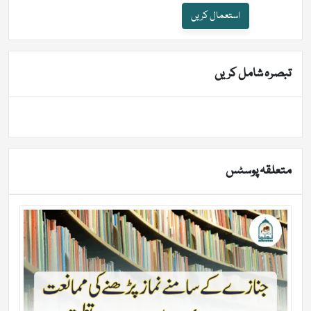
استعمال کریں
تبصرہ شامل کریں
متعلقہ پوسٹس