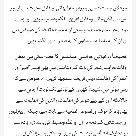
جو فلاں جماعت میں ہو وہ ہمارا بھائی اور قابل محبت ہے اور جو
اس سے نکل جائے وہ قابل نفرین، بلکہ یہ سب چیزیں اور ایسے
رویے حزبیت، جماعت پرستی اور ممنوعہ تفرقہ کی صورتیں ہیں۔
اور ان کے مفاسد مسلمانوں کے معاشرے پر انگنت ہیں۔
خصوصاً وہ خواتین جو ایسی جماعتوں کا حصہ ہوتی ہیں، بعض
اوقات وہ اپنے شوہر کی بات کے مقابلے میں بھی اپنے “امیر” اور
“نظم” کی اطاعت دینی فریضہ سمجھ کر پورے خلوص سے کر
رہی ہوتی ہیں، نتیجتاً گھروں کے ٹوٹنے تک نوبت آ جاتی ہے،
حالانکہ اس کے لیۓ شوھر کی اطاعت، والدین کی اطاعت سے
بھی بڑھ کر مؤکد اور نصوص قطعیہ سے ثابت ہے، جبکہ ان پارٹیوں
اور جماعتوں کے ذمہ داران اور نظم وضبط کی پابندی زیادہ سے
زیادہ ایک انتظامی نوعیت کی چیز ہو سکتی ہے، بالکل ایسے