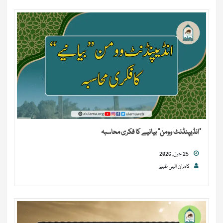
“انڈیپنڈنٹ وومن” بیانیے کا فکری محاسبہ
25 جون, 2026
کامران الہی ظہیر