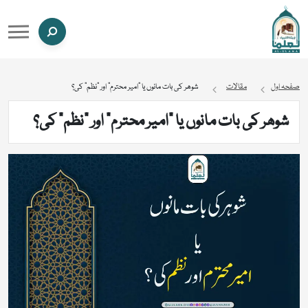
صفحہ اول
مقالات
شوھر کی بات مانوں یا “امیر محترم” اور “نظم” کی؟
شوھر کی بات مانوں یا “امیر محترم” اور “نظم” کی؟