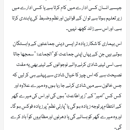
جیسے انسان کسی ادارے میں کام کرتا ہے یا کسی ادارے میں
زیر تعلیم ہوتا ہے تو ان کے قوانین اور نظم وضبط کی پابندی کرتا
ہے، اور اس سے زائد کچھ نہیں۔
اس بیماری کا شکار زیادہ تر ایسی دینی جماعتوں کے وابستگان
ہوتے ہیں جن کے یہاں اپنی جماعت کو “الجماعة” سمجھا جاتا
ہے، اسی لیۓ شادی کرنے والے نوجوانوں کے لیۓ بھی یہ مفت
نصیحت ہے کہ اس چیز کا خیال شادی سے پہلے ہی کر لیں کہ
جس خاتون سے میں شادی کرنے جا رہا ہوں وہ میرے علاوہ اور
کس کس “امیر” کے “زیر اطاعت” ہوں گی اور اس کی میرے گھر
کے انتظام پر توجہ زیادہ ہو گی یا “پارٹی نظم” پر زیادہ فوکس ہو گا۔
اور وہ میرے گھر کو بسائے گی یا دھرنوں اور مظاہروں کو آباد کرے
گی۔