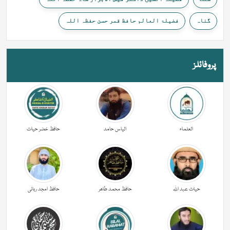
گناہ
فضیلۃ العالم حافظ قمر حسن حفظہ اللہ
پروفائلز
العلماء
الیاس حامد
حافظ خضر حیات
حیات عبد اللہ
حافظ محمد طاھر
حافظ امجد ربانی