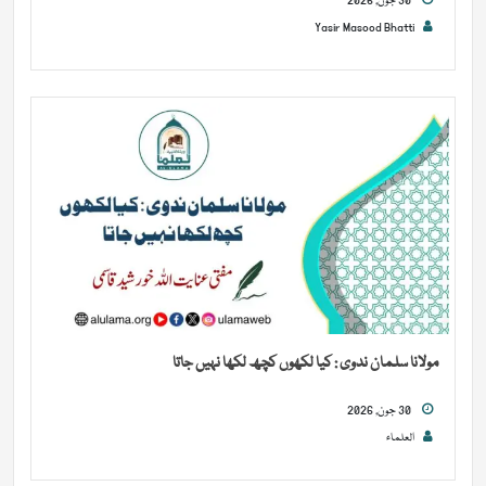
30 جون, 2026
Yasir Masood Bhatti
مولانا سلمان ندوی : کیا لکھوں کچھ لکھا نہیں جاتا
30 جون, 2026
العلماء