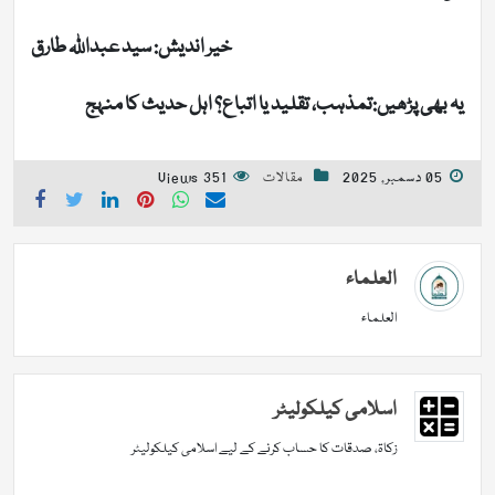
خیر اندیش: سید عبداللہ طارق
یہ بھی پڑھیں:تمذہب، تقلید یا اتباع؟ اہل حدیث کا منہج
05 دسمبر, 2025
مقالات
351 Views
العلماء
العلماء
اسلامی کیلکولیٹر
زکاۃ، صدقات کا حساب کرنے کے لیے اسلامی کیلکولیٹر