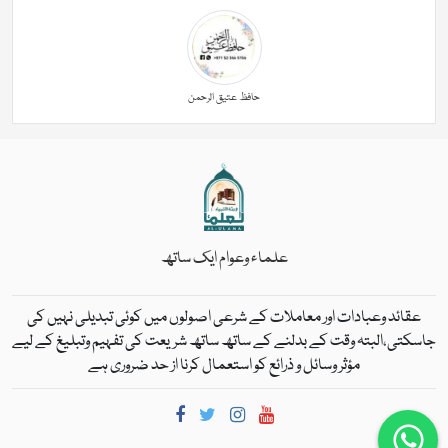
حافظ عتیق الرحمن
علماء وعوام ایک ساتھ
عقائد وعبادات اور معاملات کے شرعی اصولوں میں کوئی تبدیلی نہیں کی
جاسکتی،البتہ وقت کے بدلنے کے ساتھ ساتھ شریعت کی تفہیم وتبلیغ کے لیے
مؤثر وسائل و ذرائع کو استعمال کرنا از حد ضروری ہے