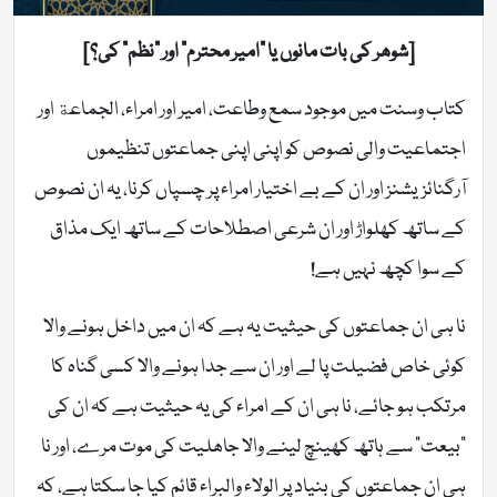
[شوھر کی بات مانوں یا “امیر محترم” اور “نظم” کی؟]
کتاب وسنت میں موجود سمع وطاعت، امیر اور امراء، الجماعة اور
اجتماعیت والی نصوص کو اپنی اپنی جماعتوں تنظیموں
آرگنائزیشنز اور ان کے بے اختیار امراء پر چسپاں کرنا، یہ ان نصوص
کے ساتھ کھلواڑ اور ان شرعی اصطلاحات کے ساتھ ایک مذاق
کے سوا کچھ نہیں ہے!
نا ہی ان جماعتوں کی حیثیت یہ ہے کہ ان میں داخل ہونے والا
کوئی خاص فضیلت پا لے اور ان سے جدا ہونے والا کسی گناہ کا
مرتکب ہو جائے، نا ہی ان کے امراء کی یہ حیثیت ہے کہ ان کی
“بیعت” سے ہاتھ کھینچ لینے والا جاھلیت کی موت مرے، اور نا
ہی ان جماعتوں کی بنیاد پر الولاء والبراء قائم کیا جا سکتا ہے، کہ