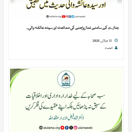
جنازے کے سامنے نماز پڑھنے کی ممانعت اور سیدہ عائشہ والی...
13 جولائی, 2026
العلماء