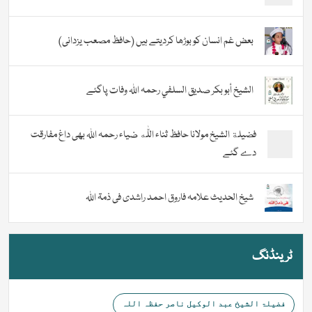
بعض غم انسان کو بوڑھا کردیتے ہیں (حافظ مصعب یزدانی)
الشيخ أبو بكر صديق السلفي رحمہ اللہ وفات پاگئے
فضیلة الشيخ مولانا حافظ ثناء اللّٰه ضیاء رحمہ اللہ بھی داغ مفارقت
دے گئے
شیخ الحدیث علامہ فاروق احمد راشدی فی ذمۃ اللہ
ٹرینڈنگ
فضیلۃ الشیخ عبد الوکیل ناصر حفظہ اللہ