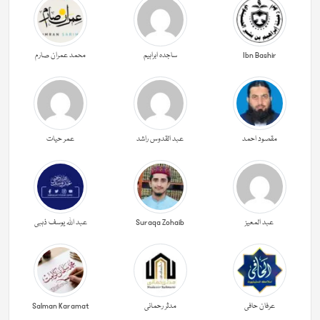
Ibn Bashir
ساجدہ ابراہیم
محمد عمران صارم
مقصود احمد
عبد القدوس راشد
عمر حیات
عبد المعیز
Suraqa Zohaib
عبد اللہ یوسف ذہبی
عرفان حافی
مدثر رحمانی
Salman Karamat