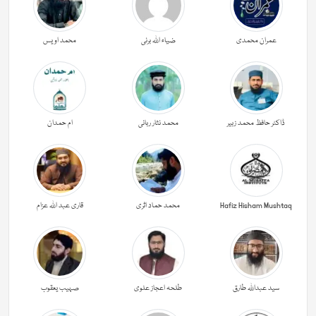
عمران محمدی
ضیاء اللہ برنی
محمد اویس
ڈاکٹر حافظ محمد زبیر
محمد نثار ربانی
ام حمدان
Hafiz Hisham Mushtaq
محمد حماد اثری
قاری عبد اللہ عزام
سید عبداللہ طارق
طلحہ اعجاز علوی
صہیب یعقوب