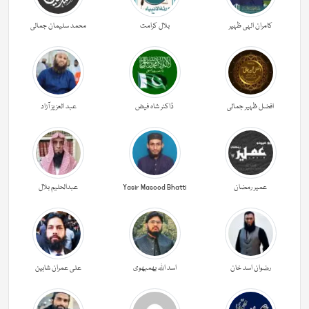
کامران الہی ظہیر
بلال کرامت
محمد سلیمان جمالی
افضل ظہیر جمالی
ڈاکٹر شاہ فیض
عبد العزیز آزاد
عمیر رمضان
Yasir Masood Bhatti
عبدالحليم بلال
رضوان اسد خان
اسد اللہ بھمبھوی
علی عمران شاہین