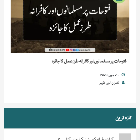
فتوحات پر مسلمانوں اور کافرانہ طرز عمل کا جائزہ
25 جون, 2026
کامران الہی ظہیر
تازہ ترین
کیا دو طرفہ کمیشن کیا جا سکتا ہے؟