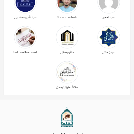
عبد المعیز
Suraqa Zohaib
عبد اللہ یوسف ذہبی
عرفان حافی
مدثر رحمانی
Salman Karamat
حافظ عتیق الرحمن