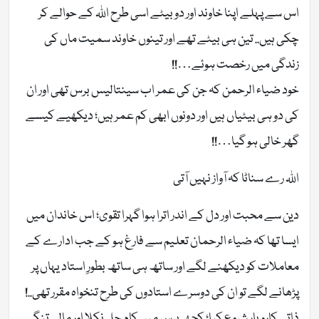
اس سے پہلے اپنا خاوند اور دو بیٹے اسی طرح اللہ کے حوالے کر
چکی ہیں.. تین ہی بیٹے تھے اور تینوں خاوند سمیت ماں کی
زندگی میں رخصت ہوئے…!!
خود ضیاء الرحمن کہ جن کی عمر اب سینتالیس برس تھی اور ان
کی دو ہی بیٹیاں ہیں اور دونوں ابھی کم عمر ہیں؛ دیکھیے کیسے
گھر خالی ہو گیا…!!
اللہ رے سناٹا کہ آواز نہیں آتی
دین سے محبت اور دل کے اندر اترا ہوا گہرا تقوی؛ اس خاندان میں
ایسا تھا کہ ضیاء الرحمان تعلیم سے فارغ ہو کے جب ادارے کے
معاملات کو دیکھنے لگے اور ساتھ ہی ساتھ بطورِ استاد یہاں پر
پڑھانے لگے تو ان کی دوسرے استادوں کی طرح تنخواہ مقرر تھی..!
ذاتی کاروبار شروع کیا؛ کچھ برس میں کام چل نکلا اور مالی تنگی