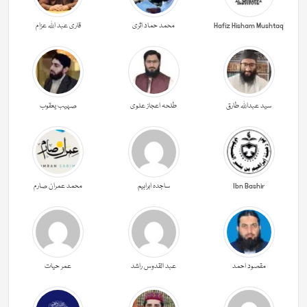
Hafiz Hisham Mushtaq
محمد حماد اثری
قاری عبد اللہ عزام
سید عبداللہ طارق
طلحہ اعجاز علوی
صہیب یعقوب
Ibn Bashir
ساجدہ ابراہیم
محمد عمران صارم
مقصود احمد
عبد القدوس راشد
عمر حیات