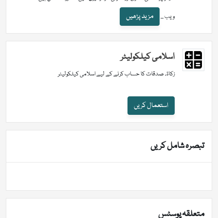
مزید پڑھیں
ویب ...
اسلامی کیلکولیٹر
زکاۃ، صدقات کا حساب کرنے کے لیے اسلامی کیلکولیٹر
استعمال کریں
تبصرہ شامل کریں
متعلقہ پوسٹس