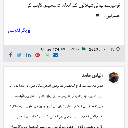
تو میرے بھائی شہادتوں کے انعامات سمیٹو، کاہے کی
حسرتیں….!!!
ابوبکر قدوسی
15 ستمبر, 2023
مقالات
474 Views
الیاس حامد
دینی مدرسے سے فارغ التحصیل عالم دین ،ایم فل سکالر ہیں، ایم اے اردو اور ایم
بی اے ہیں، دینی علوم کی تدریس سے بھی وابستہ رہے۔ تحریر و تالیف سے
دیرینہ تعلق ہے، اسلامی، نظریاتی اور تربیتی جریدوں میں طویل عرصہ ادارت
کے فرائض انجام دیتے رہے، ابھی بھی تحقیق و تالیف، خطابت اور ڈیجٹل پلیٹ
فارمز پر علمی، فکری اور دعوتی سرگرمیوں میں مصروف عمل ہیں۔ "العلماء"