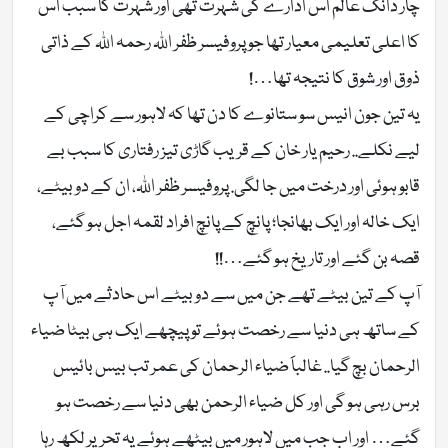
چار دانگ عالم اس ادارے کی شہرت تھی اور شہرت کا سبب اس
کا اعلی تعلیمی معیار تھا جو پروفیسر ظفر اللہ رحمہ اللہ کے ذاتی
ذوق اور شوق کا نتیجہ تھا…!
یہ تین جون انیس سو ستانوے کا دن تھا کہ لاہور سے کراچی کے
لیے نکلے.. رحیم یار خان کے قریب گاڑی تیز رفتاری کا سبب بے
قابو ہوئی اور درخت میں جا لگی. پروفیسر ظفر اللہ، ان کے دو بیٹے،
ایک خالہ اور ایک بھانجا؛ پانچ کے پانچ افراد لقمہ اجل ہو گئے،
قصہ بن گئے اور تاریخ ہو گئے…!!
آپ کے تین بیٹے تھے جن میں سے دو بیٹے اس حادثے میں آپ
کے ساتھ ہی دنیا سے رخصت ہوئے تو پیچھے ایک ہی بیٹا ضیاء
الرحمان بچ گیا.. غالباََ ضیاء الرحمان کی عمر تب بیس بائیس
برس رہی ہو گی اور کل ضیاء الرحمن بھی دنیا سے رخصت ہو
گئے… اور اب جب میں لاہور میں بیٹھے ہوئے یہ تحریر لکھ رہا