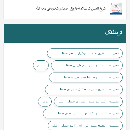
شیخ الحدیث علامہ فاروق احمد راشدی فی ذمۃ اللہ
ٹرینڈنگ
فضیلۃ الشیخ عبد الوکیل ناصر حفظہ اللہ
فضیلۃ العالم ابو انس طیبی حفظہ اللہ
نماز
فضیلۃ العالم حافظ خضر حیات حفظہ اللہ
فضیلۃ الشیخ سعید مجتبیٰ سعیدی حفظہ اللہ
فضیلۃ العالم فہد انصاری حفظہ اللہ
دعا
فضیلۃ العالم اکرام اللہ واحدی حفظہ اللہ
فضیلۃ الشیخ عبدالرزاق زاہد حفظہ اللہ