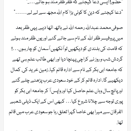
“حضور! ایسی دعا کیجئے کہ ظفر ظفر مند ہو جائے…..”
“دعا کیجئے کہ دین کا کوئی بڑا کام اللہ مجھ سے لے لے……”
صوفی محمد عبداللہ رحمہ اللہ نے ہاتھ اٹھا دیے. یہی ظفر بعد
میں پروفیسر ظفر اللہ کے نام سے جانے گئے اور یوں ظفر مند ہوئے
کہ قامت کی بلندی کو دیکھیں تو آنکھیں آسمان کو چار ہوں…!
گردش شب و روز نے کراچی پہنچا دیا اور ابھی طالب علم ہی تھے
کہ جامعہ ابی بکر کے نام سے ادارہ قائم کیا، زمین خرید کی. کمال
دیکھیے گا، ادارہ قائم کر کے خود سعودی عرب پڑھنے چلے گئے
اور پانچ سال وہاں علم حاصل کیا اور واپس آ کر جامعہ ابی بکر کو
پوری توجہ سے چلانا شروع کیا… کبھی اس کے ایک ذیلی شعبے
الفرقان سے میرا بھی خاصا گہرا تعلق رہا جو سعودی عرب میں قائم
تھا.