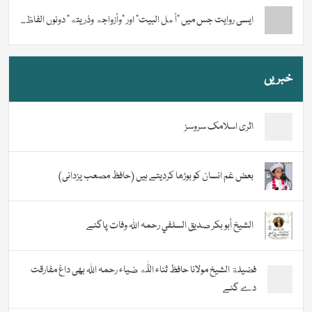
ایسی روایت جس میں “أهل البيت” اور “وأزواجه وذريته” دونوں الفاظ...
خبریں
اثری اسلامک سروسز
بعض غم انسان کو بوڑھا کردیتے ہیں (حافظ مصعب یزدانی)
الشيخ أبو بكر صديق السلفي رحمہ اللہ وفات پاگئے
فضیلة الشيخ مولانا حافظ ثناء اللّٰه ضیاء رحمہ اللہ بھی داغ مفارقت
دے گئے