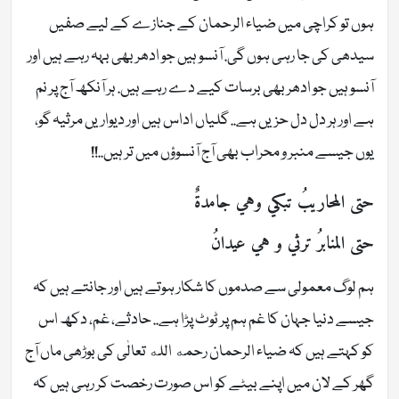
ہوں تو کراچی میں ضیاء الرحمان کے جنازے کے لیے صفیں
سیدھی کی جا رہی ہوں گی. آنسو ہیں جو ادھر بھی بہہ رہے ہیں اور
آنسو ہیں جو ادھر بھی برسات کیے دے رہے ہیں. ہر آنکھ آج پر نم
ہے اور ہر دل دل حزیں ہے.. گلیاں اداس ہیں اور دیواریں مرثیہ گو،
یوں جیسے منبر و محراب بھی آج آنسوؤں میں تر ہیں..!!
حتى المحاريبُ تبكي وهي جامدةٌ
حتى المنابرُ ترثي و هي عيدانُ
ہم لوگ معمولی سے صدموں کا شکار ہوتے ہیں اور جانتے ہیں کہ
جیسے دنیا جہان کا غم ہم پر ٹوٹ پڑا ہے.. حادثے، غم، دکھ اس
کو کہتے ہیں کہ ضیاء الرحمان رحمه الله تعالٰی کی بوڑھی ماں آج
گھر کے لان میں اپنے بیٹے کو اس صورت رخصت کر رہی ہیں کہ