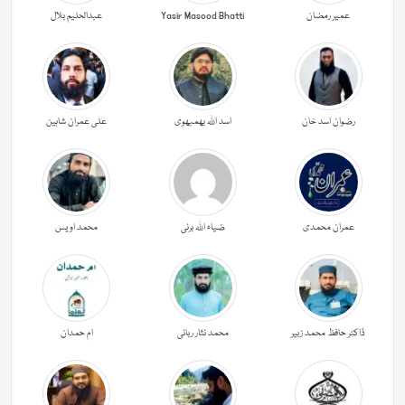
عمیر رمضان
Yasir Masood Bhatti
عبدالحليم بلال
رضوان اسد خان
اسد اللہ بھمبھوی
علی عمران شاہین
عمران محمدی
ضیاء اللہ برنی
محمد اویس
ڈاکٹر حافظ محمد زبیر
محمد نثار ربانی
ام حمدان