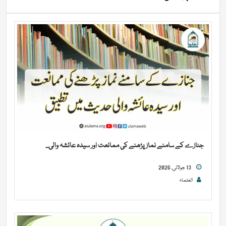
جنازے کے سامنے نماز پڑھنے کی ممانعت اور سیدہ عائشہ والی...
13 جولائی, 2026
العلماء