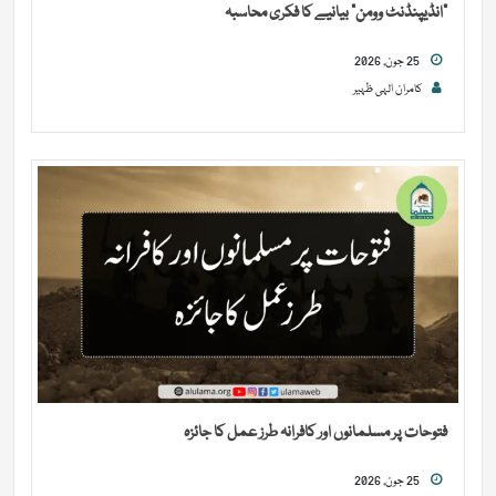
“انڈیپنڈنٹ وومن” بیانیے کا فکری محاسبہ
25 جون, 2026
کامران الہی ظہیر
فتوحات پر مسلمانوں اور کافرانہ طرز عمل کا جائزہ
25 جون, 2026