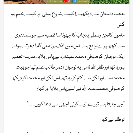
عجب داستان ہے دیکھیے! کیسے شروع ہوئی اور کیسے ختم ہو
گئی.
ماموں کانجن وسطی پنجاب کا چھوٹا سا قصبہ ہے جو سمندری
سے کچھ پرے واقع ہے، اس میں ایک روز مٹی گارا ڈھوتے ہوئے
ایک نوجوان کو صوفی محمد عبداللہ نے پاس بلایا، مدرسہ تعمیر
ہو رہا تھا اور ظفر اللہ نامی یہ نوجوان ادھر طالب علم تھا جو بہت
محنت سے اور لگن سے کام کر رہا تھا. اس لگن اور محنت کو دیکھ
کر صوفی محمد عبداللہ نے اسے پاس بلایا اور کہا:
“جی چاہتا ہے تیرے لیے کوئی اچھی سی دعا کروں…”
تو ظفر نے کہا: