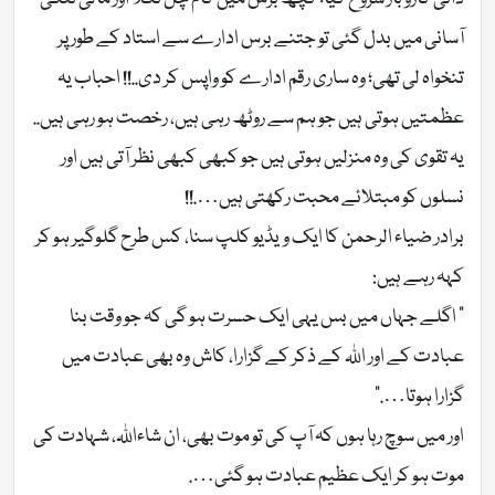
آسانی میں بدل گئی تو جتنے برس ادارے سے استاد کے طور پر
تنخواہ لی تھی؛ وہ ساری رقم ادارے کو واپس کر دی..!! احباب یہ
عظمتیں ہوتی ہیں جو ہم سے روٹھ رہی ہیں، رخصت ہو رہی ہیں..
یہ تقوی کی وہ منزلیں ہوتی ہیں جو کبھی کبھی نظر آتی ہیں اور
نسلوں کو مبتلائے محبت رکھتی ہیں….!!
برادر ضیاء الرحمن کا ایک ویڈیو کلپ سنا، کس طرح گلوگیر ہو کر
کہہ رہے ہیں:
” اگلے جہاں میں بس یہی ایک حسرت ہو گی کہ جو وقت بنا
عبادت کے اور اللہ کے ذکر کے گزارا، کاش وہ بھی عبادت میں
گزارا ہوتا….”
اور میں سوچ رہا ہوں کہ آپ کی تو موت بھی، ان شاءاللہ، شہادت کی
موت ہو کر ایک عظیم عبادت ہو گئی….