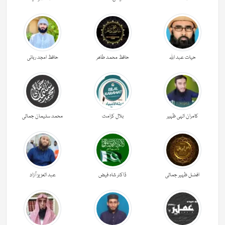
حیات عبد اللہ
حافظ محمد طاھر
حافظ امجد ربانی
کامران الہی ظہیر
بلال کرامت
محمد سلیمان جمالی
افضل ظہیر جمالی
ڈاکٹر شاہ فیض
عبد العزیز آزاد