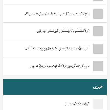
بالغ لڑکوں کے اسکول میں پردہ دار خاتون کی تدریس کا...
( وَلَا تَحَسَّسُوا وَلَا تَجَسَّسُوا ) کے معانی میں فرق
“اولیاء اللہ اور عباد الرحمن” کے موضوع پر مستند کتاب
باپ کی زندگی میں اولاد کا فوت ہونا اور وراثت میں...
خبریں
اثری اسلامک سروسز