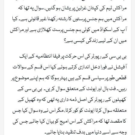
مراکش ٹیم کی کپتان غزلین پریشان ہو گئیں، سوال یہ تھا کہ
مراکش میں ہم جنس پرستوں کا رشتہ رکھنا غیر قانونی ہے۔ کیا
آپ کے اسکواڈ میں کوئی ہم جنس پرست کھلاڑی ہے اور مراکش
میں ان کے لیے زندگی کیسی ہے؟
بی بی سی کے رپورٹر کی اس حرکت پر فیفا انتظامیہ کے ایک
آفیشل نے فورا دخل اندازی کرتے ہوئے کہا اس قسم کے سوالات
قطعی طور پر سیاسی قسم کے ہیں بہتر ہوگا کہ ہم اپنے موضوع پر
رہیں۔ فٹ بال اور ایونٹ کے متعلق سوال کریں۔ بی بی سی کے
کھیلوں کے رپورٹر کی اصل ذمہ داری یہ تھی کہ وہ کھیل کے
متعلقہ سوال کرتا ایونٹ کو کور کرتا، مگر اس نے وہ سوال کیا جس
کا مقصد تھا کہ مراکش کے اس امیج کو بیان کیا جائے جس کی
وجہ سے اسے دنیا میں ہدف تنقید بنایا جائے۔