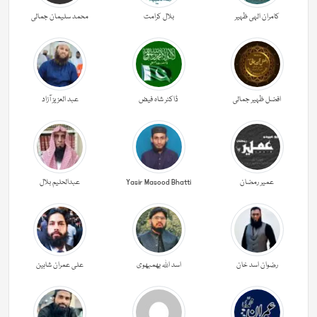
کامران الہی ظہیر
بلال کرامت
محمد سلیمان جمالی
افضل ظہیر جمالی
ڈاکٹر شاہ فیض
عبد العزیز آزاد
عمیر رمضان
Yasir Masood Bhatti
عبدالحليم بلال
رضوان اسد خان
اسد اللہ بھمبھوی
علی عمران شاہین