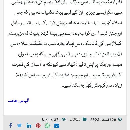
اظہار مثبت پیرائے میں ہوتا ہے اور ایک قسم کی دعوت پھیلتی
ہے، مگر ایسے چیزیں ان کے لیے بہت تکلیف دہ ہیں کہ جس
اسلام کو ہم نے انسانیت مخالف پیش کرنے کے لیے اتنے وسائل
اور جتن کیے ا اس کو اب ہمارے ہی پیدا کردہ پلیٹ فارمز پر سٹار
کھلاڑیوں کی فالوئنگ میں اپنایا جارہا ہے۔ درحقیقت اسلام میں
اللہ رب العزت نے جازبیت ہی اتنی رکھی ہے کہ یہ ہر ماحول،
موسم اور جگہ پر اپنی تاثیر دکھاتا ہے کیونکہ یہ انسان کی فطرت
کے قریب تر جو ہے اور جو چیز فطرت کے قریب ہو اس کو بھلا
زیادہ دور کیونکر رکھا جاسکتا ہے۔
الیاس حامد
09 اگست, 2023
مقالات
371 Views