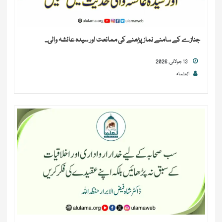
جنازے کے سامنے نماز پڑھنے کی ممانعت اور سیدہ عائشہ والی...
13 جولائی, 2026
العلماء