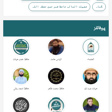
گناہ
فضیلۃ العالم حافظ قمر حسن حفظہ اللہ
پروفائلز
العلماء
الیاس حامد
حافظ خضر حیات
حیات عبد اللہ
حافظ محمد طاھر
حافظ امجد ربانی