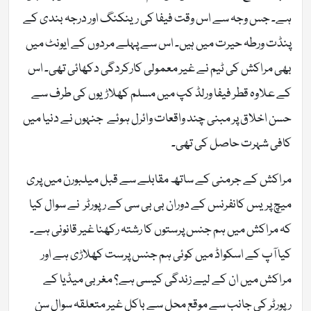
ہے۔ جس وجہ سے اس وقت فیفا کی رینکنگ اور درجہ بندی کے
پنڈت ورطہ حیرت میں ہیں۔ اس سے پہلے مردوں کے ایونٹ میں
بھی مراکش کی ٹیم نے غیر معمولی کارکردگی دکھائی تھی۔ اس
کے علاوہ قطر فیفا ورلڈ کپ میں مسلم کھلاڑیوں کی طرف سے
حسن اخلاق پر مبنی چند واقعات وائرل ہوئے جنہوں نے دنیا میں
کافی شہرت حاصل کی تھی۔
مراکش کے جرمنی کے ساتھ مقابلے سے قبل میلبورن میں پری
میچ پریس کانفرنس کے دوران بی بی سی کے رپورٹر نے سوال کیا
کہ مراکش میں ہم جنس پرستوں کا رشتہ رکھنا غیر قانونی ہے۔
کیا آپ کے اسکواڈ میں کوئی ہم جنس پرست کھلاڑی ہے اور
مراکش میں ان کے لیے زندگی کیسی ہے؟ مغربی میڈیا کے
رپورٹر کی جانب سے موقع محل سے باکل غیر متعلقہ سوال سن