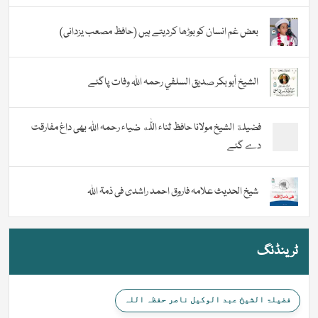
بعض غم انسان کو بوڑھا کردیتے ہیں (حافظ مصعب یزدانی)
الشيخ أبو بكر صديق السلفي رحمہ اللہ وفات پاگئے
فضیلة الشيخ مولانا حافظ ثناء اللّٰه ضیاء رحمہ اللہ بھی داغ مفارقت
دے گئے
شیخ الحدیث علامہ فاروق احمد راشدی فی ذمۃ اللہ
ٹرینڈنگ
فضیلۃ الشیخ عبد الوکیل ناصر حفظہ اللہ