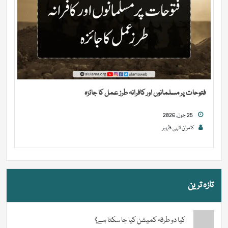
فتوحات پر مسلمانوں اور کافرانہ طرز عمل کا جائزہ
25 جون, 2026
کامران الہی ظہیر
تازہ ترین
کیا دو طرفہ کمیشن کیا جا سکتا ہے؟