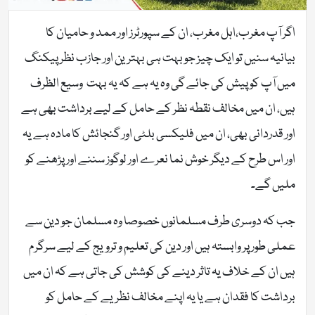
اگر آپ مغرب،اہل مغرب، ان کے سپورٹرز اور ممد و حامیان کا
بیانیہ سنیں تو ایک چیز جو بہت ہی بہترین اور جازب نظر پیکنگ
میں آپ کو پیش کی جائے گی وہ یہ ہے کہ یہ بہت وسیع الظرف
ہیں، ان میں مخالف نقطہ نظر کے حامل کے لیے برداشت بھی ہے
اور قدردانی بھی، ان میں فلیکسی بلٹی اور گنجائش کا مادہ ہے یہ
اور اس طرح کے دیگر خوش نما نعرے اور لوگوز سننے اور پڑھنے کو
ملیں گے۔
جب کہ دوسری طرف مسلمانوں خصوصا وہ مسلمان جو دین سے
عملی طور پر وابستہ ہیں اور دین کی تعلیم و ترویج کے لیے سرگرم
ہیں ان کے خلاف یہ تاثر دینے کی کوشش کی جاتی ہے کہ ان میں
برداشت کا فقدان ہے یا یہ اپنے مخالف نظریے کے حامل کو