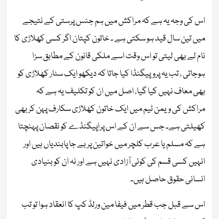
اس کی وجہ یہ ہے کہ مراکش میں ہم جنس پرستی کے نتیجے
میں تین سال قید ہو سکتی ہے ۔ خاتون کپتان اگر کسی کھلاڑی کا
نام لے بھی لیتی تو اس وقت اسے ملکی قانون کے مطابق سزا
ہوجاتی ، تب یہ پروپیگنڈا کیا جاتا کہ دیکھو ایک سٹار کھلاڑی کو
بھی معاف نہیں کیا گیا، اصل میں ان کو تکلیف یہ ہے کہ
مراکش کی ویمن ٹیم میں ایک خاتون کھلاڑی سکارف پہن کر بھی
کھیلتی ہے۔ جس سے ان کے اس پراپیگنڈے کو نقصان پہنچتا
ہے کہ مسلم یا عرب کلچر میں خواتین پر بے جا پابندیاں ہیں اور
انہیں کسی قسم کی کوئی آزادی نہیں ہے اور نہ ان کو بنیادی
انسانی حقوق حاصل ہیں۔
اس سے قبل جب قطر میں فیفا مین ورلڈ کپ کا انعقاد ہوا تو تب