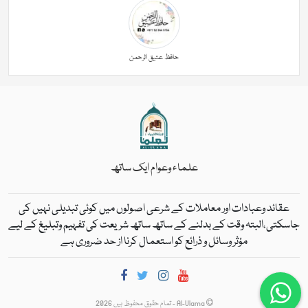
حافظ عتیق الرحمن
علماء وعوام ایک ساتھ
عقائد وعبادات اور معاملات کے شرعی اصولوں میں کوئی تبدیلی نہیں کی
جاسکتی،البتہ وقت کے بدلنے کے ساتھ ساتھ شریعت کی تفہیم وتبلیغ کے لیے
مؤثر وسائل و ذرائع کو استعمال کرنا از حد ضروری ہے
Al-Ulama - تمام حقوق محفوظ ہیں 2026