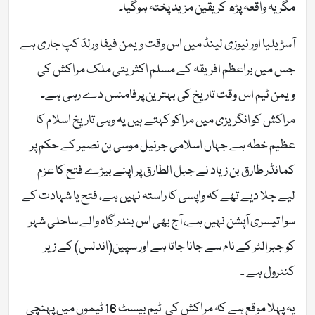
مگر یہ واقعہ پڑھ کر یقین مزید پختہ ہوگیا۔
آسڑیلیا اور نیوزی لینڈ میں اس وقت ویمن فیفا ورلڈ کپ جاری ہے
جس میں براعظم افریقہ کے مسلم اکثریتی ملک مراکش کی
ویمن ٹیم اس وقت تاریخ کی بہترین پرفامنس دے رہی ہے۔
مراکش کو انگریزی میں مراکو کہتے ہیں یہ وہی تاریخ اسلام کا
عظیم خطہ ہے جہاں اسلامی جرنیل موسی بن نصیر کے حکم پر
کمانڈر طارق بن زیاد نے جبل الطارق پر اپنے بیڑے فتح کا عزم
لیے جلا دیے تھے کہ واپسی کا راستہ نہیں ہے، فتح یا شہادت کے
سوا تیسری آپشن نہیں ہے، آج بھی اس بندر گاہ والے ساحلی شہر
کو جبرالٹر کے نام سے جانا جاتا ہے اور سپین(اندلس) کے زیر
کنٹرول ہے ۔
یہ پہلا موقع ہے کہ مراکش کی ٹیم بیسٹ 16 ٹیموں میں پہنچی