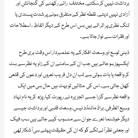
برداشت نہیں کر سکتے، مختلف رائے رکھنے کی گنجائش اور
آزادی نہیں دیتے، نقطہ نظر کے متفرق ہونے پر شدت پسندی یا
تنگ نظری پر اتر اتے ہیں بس اس طرح کے دیگر الفاظ ، اسطلاحات
اور فقرات سے نواز جاتا ہے۔
ذہنی توسع اور وسعت افکارکے یہ علمبردار اس وقت بری طرح
ایکسپوز ہو جاتے ہیں جب ان کے سامنے ان کے زاویہ نظر سے ہٹ
کر واقعہ یا بات ہوتی ہے تب ان دل فریب نعروں اور دعوں کی قلعی
کھل جاتی ہے۔ اس کی مثالیں تو بہت ہیں حال ہی میں ایک
واقعہ نظر سے گزرا جسے الجزیرہ نے رپورٹ کیا، پڑھ کر یہ نام نہاد
وسیع الظرفی، براڈ مائنڈد نیس، وسعت قلبی اور برداشت جیسے
دیگر خوشنما نعرے جو ان سے منسوب کیے جاتے ہیں سب فیک
اور جعلی نظر آنےلگے گو کہ ان کی حقیقت پہلے ہی آشکار تھی