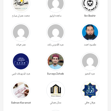
Ibn Bashir
ساجدہ ابراہیم
محمد عمران صارم
مقصود احمد
عبد القدوس راشد
عمر حیات
عبد المعیز
Suraqa Zohaib
عبد اللہ یوسف ذہبی
عرفان حافی
مدثر رحمانی
Salman Karamat