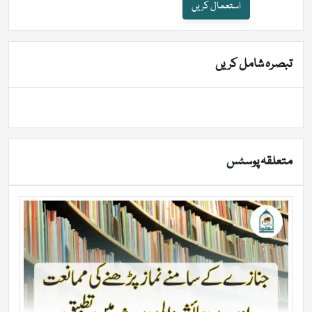
استعمال کریں
تبصرہ شامل کریں
متعلقہ پوسٹس