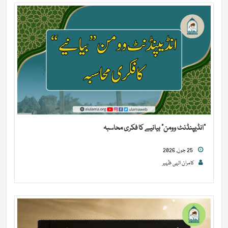
“انڈیپنڈنٹ وومن” بیانیے کا فکری محاسبہ
25 جون, 2026
کامران الہی ظہیر