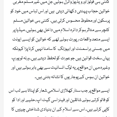
کتنی ہی فوٹوز اور ویڈیوز وائرل ہوئیں جن میں غیر مسلم مغربی
خواتین حجاب پہنتی دکھائی دیتی ہیں اور اس لباس میں خود کو
پرسکون اور محفوظ محسوس کرتی ہیں، کتنی ہی خواتین مسلم
کلچر سے متاثر ہوکر دائرہ اسلام میں داخل بھی ہوئیں، میڈیا پر
ایسے متعد واقعات رپورٹ ہوئے تھے کہ خواتین کو ایسے ایونٹ
میں جسنی ہراسمنٹ اور ابیوزنگ کا سامنا نہیں کرنا پڑا کیونکہ
یہاں سخت قوانین ہیں جو عورت کو تحفظ دیتے ہیں، ورنہ تو یورپ
وغیرہ میں ان مواقع پر یہ لوگ انسانیت سے بھی باہر ہوتے ہیں اور
خواتین ان ہوس کے پوجاریوں کا نشانہ بتنی ہیں۔
ایسے مواقع پر جب سٹار کھلاڑی اسلامی شعار کو اپناتا ہے تب اس
کو فالو کرتے ہوئے شائقین اور فینز اسی گیٹ اپ،حلیے اور ادا کو
کاپی کرتے ہیں۔ اس سے اسلام کے ان بنیادی شناختی چیزوں کا