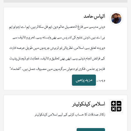
الیاس حامد
دینی مدرسے سے فارغ التحصیل عالم دین ،ایم فل سکالر ہیں، ایم اے اردو اور ایم
بی اے ہیں، دینی علوم کی تدریس سے بھی وابستہ رہے۔ تحریر و تالیف سے
دیرینہ تعلق ہے، اسلامی، نظریاتی اور تربیتی جریدوں میں طویل عرصہ ادارت
کے فرائض انجام دیتے رہے، ابھی بھی تحقیق و تالیف، خطابت اور ڈیجٹل پلیٹ
فارمز پر علمی، فکری اور دعوتی سرگرمیوں میں مصروف عمل ہیں۔ "العلماء"
مزید پڑھیں
ویب ...
اسلامی کیلکولیٹر
زکاۃ، صدقات کا حساب کرنے کے لیے اسلامی کیلکولیٹر